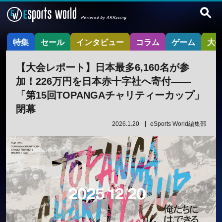
特集
セール
インタビュー
コラム
ゲーム
大
【大会レポート】日本最多6,160名が参
加！226万円を日本赤十字社へ寄付——
「第15回TOPANGAチャリティーカップ」
閉幕
2026.1.20
eSports World編集部