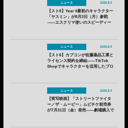
ニュース
2026.8.5
【スト6】Year 4最初のキャラクター
「ヤスミン」が8月3日（月）参戦
——エスクリマ使いのスピーディー
な接近戦キャラ
ニュース
2026.8.4
【スト6】カプコンが佐藤薬品工業と
ライセンス契約を締結——TikTok
Shopでキャラクターを活用したプロ
モーションを展開
ニュース
2026.8.4
【実写映画】「ストリートファイタ
ー／ザ・ムービー」ムビチケ前売券
が7月31日（金）発売——劇場購入で
オリジナルステッカー2種セットの特
典も