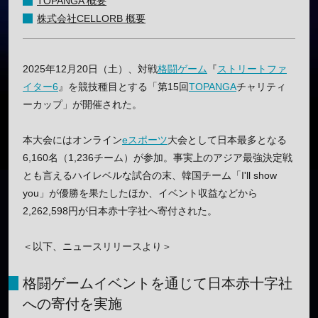
TOPANGA 概要
株式会社CELLORB 概要
2025年12月20日（土）、対戦
格闘ゲーム
『
ストリートファ
イター6
』を競技種目とする「第15回
TOPANGA
チャリティ
ーカップ」が開催された。
本大会にはオンライン
eスポーツ
大会として日本最多となる
6,160名（1,236チーム）が参加。事実上のアジア最強決定戦
とも言えるハイレベルな試合の末、韓国チーム「I'll show
you」が優勝を果たしたほか、イベント収益などから
2,262,598円が日本赤十字社へ寄付された。
＜以下、ニュースリリースより＞
格闘ゲームイベントを通じて日本赤十字社
への寄付を実施