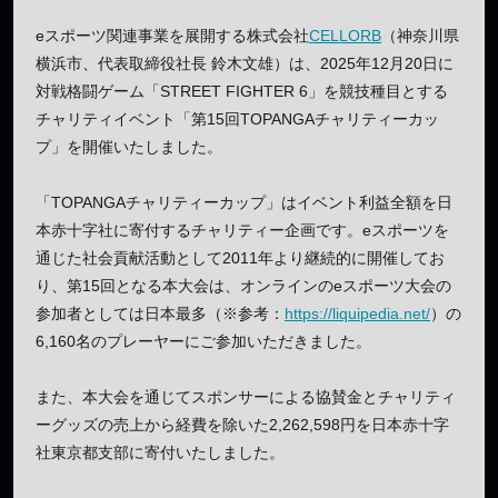
eスポーツ関連事業を展開する株式会社
CELLORB
（神奈川県
横浜市、代表取締役社長 鈴木文雄）は、2025年12月20日に
対戦格闘ゲーム「STREET FIGHTER 6」を競技種目とする
チャリティイベント「第15回TOPANGAチャリティーカッ
プ」を開催いたしました。
「TOPANGAチャリティーカップ」はイベント利益全額を日
本赤十字社に寄付するチャリティー企画です。eスポーツを
通じた社会貢献活動として2011年より継続的に開催してお
り、第15回となる本大会は、オンラインのeスポーツ大会の
参加者としては日本最多（※参考：
https://liquipedia.net/
）の
6,160名のプレーヤーにご参加いただきました。
また、本大会を通じてスポンサーによる協賛金とチャリティ
ーグッズの売上から経費を除いた2,262,598円を日本赤十字
社東京都支部に寄付いたしました。