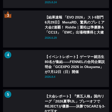
2025.8.24
【結果速報 「EVO 2026」 スト6部門
6月29日】 MenaRD、驚異のプレミア
大会2連覇！ Riddle｜重松は準優勝＆
「CC13」「EWC」出場権獲得と大健
闘！
2026.6.29
【イベントレポート】ゲーマー就活生
80名が集結——FENNELの合同企業説
明会「GCEXPO 2026 in Okayama」
が7月12日（日）開催
2026.8.4
【大会レポート】『第五人格』国内リ
ーグ「2026夏季IJL」プレーオフで
REJECTが優勝——決勝でSCARZを3-
0で下す