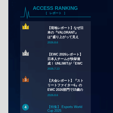
ACCESS RANKING
レポート
【現地レポート】なぜ日
本の『VALORANT』
は“盛り上がって見え
る”のか——全盛期の1/10
2026.8.6
の箱と、熱狂の裏に見え
てきた課題
【EWC 2026レポート】
日本人チームが快挙達
成！ UNLIMITが「EWC
2026」の『Apex
2026.7.13
Legends』部門で初優
勝！
【大会レポート】『スト
リートファイター6』の
EWC 2026部門で15歳の
FALCONS｜CRAIMEが
2026.8.6
優勝——「CAPCOM
CUP 13」出場権を獲得
【特集】 Esports World
Cup 2025