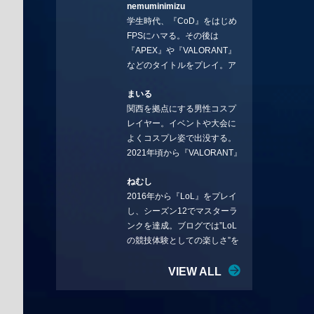
nemuminimizu
コラムを連載させてもらえる
学生時代、『CoD』をはじめ
ことになりました。言いたい
FPSにハマる。その後は
ことを言っていきます。X：
『APEX』や『VALORANT』
https://x.com/stormKUBO
などのタイトルをプレイ。ア
YouTube：
ーティストの楽曲や企業用
https://www.youtube.com/@sto
まいる
BGMなどを手掛ける作曲家と
rmKUBO
関西を拠点にする男性コスプ
フリーランスのライターの二
レイヤー。イベントや大会に
足の草鞋を履いて幅広く活動
よくコスプレ姿で出没する。
中。無類のラーメン好き！
2021年頃から『VALORANT』
Twitter:@ongakucas
にハマり、競技シーンを追い
ねむし
続ける。現在の推しチームは
2016年から『LoL』をプレイ
「CREST GAMING」。X：
し、シーズン12でマスターラ
@mlunias（Photo by
ンクを達成。ブログでは”LoL
Subaru.F.）
の競技体験としての楽しさ”を
テーマに情報を発信中。ニダ
リーを愛し、元ADCメイン
VIEW ALL
で、現在はMIDサイラスをメイ
ンにする変な経歴を持つ。
Twitter：@nemshifn ブログ：