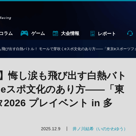
コラム
ゲーム
大会情報
レポート
飛び出す白熱バトル！ モールで芽吹くeスポ文化のあり方——「東京eスポーツフェスタ2
】悔し涙も飛び出す白熱バト
くeスポ文化のあり方——「東
026 プレイベント in 多
2025.12.9
井ノ川結希（いのかわゆう）