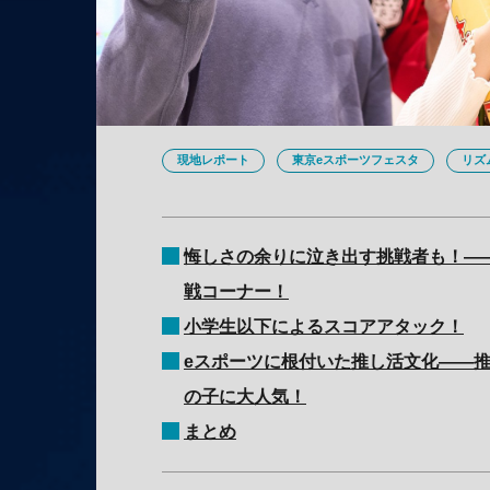
現地レポート
東京eスポーツフェスタ
リズ
悔しさの余りに泣き出す挑戦者も！—
戦コーナー！
小学生以下によるスコアアタック！
eスポーツに根付いた推し活文化——
の子に大人気！
まとめ