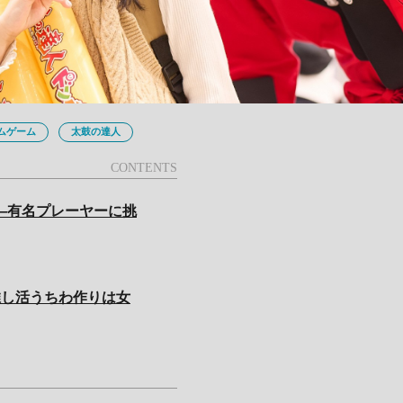
ムゲーム
太鼓の達人
—有名プレーヤーに挑
推し活うちわ作りは女