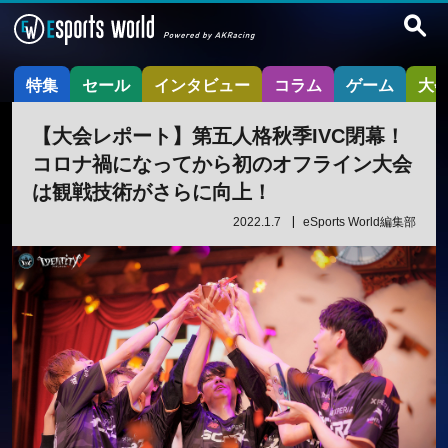
特集
セール
インタビュー
コラム
ゲーム
大
【大会レポート】第五人格秋季IVC閉幕！
コロナ禍になってから初のオフライン大会
は観戦技術がさらに向上！
2022.1.7
eSports World編集部