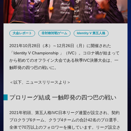
大会レポート
非対称対戦ゲーム
Identity V 第五人格
2021年10月28日（木）～12月26日（月）に開催された
「Identity V Championship 」（IVC）。コロナ禍が始まって
から初めてのオフライン大会である秋季IVC決勝大会は、一
触即発の四つ巴の戦いに。
＜以下、ニュースリリースより＞
プロリーグ結成 一触即発の四つ巴の戦い
2021年初頭、第五人格IVC日本リーグ連盟が設立され、契約
プロクラブ6チーム、クラブ4チームの合計42名のプロ選手、
全体で70万以上のフォロワーを擁しています。リーグ設立さ