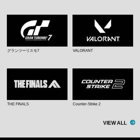
グランツーリスモ7
VALORANT
THE FINALS
Counter-Strike 2
VIEW ALL