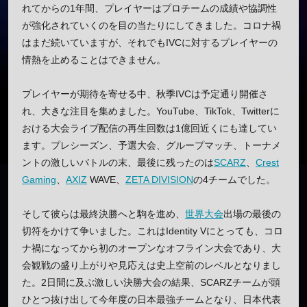
れてからの1年間、プレイヤーはプロチームの成績や協調性
が強化されていくのを目の当たりにしてきました。コロナ禍
はまだ続いていますが、それでもIVCに対するプレイヤーの
情熱を止めることはできません。
プレイヤーが期待を寄せる中、秋季IVCは予定通り開催さ
れ、大きな注目を集めました。YouTube、TikTok、Twitterに
おける大会ライブ配信の再生回数は1億回近くにも達してい
ます。プレシーズン、予選大会、グループマッチ、トーナメ
ントの激しいバトルの末、最後に残ったのは
SCARZ
、
Crest
Gaming
、
AXIZ
WAVE、
ZETA DIVISION
の4チームでした。
そして彼らは最終決勝へと駒を進め、
世界大会
出場の最後の
切符をかけて争いました。これはIdentity Vにとっても、コロ
ナ禍になってから初のオープンなオフライン大会であり、大
会観戦の盛り上がりや見応えは史上空前のレベルとなりまし
た。2日間に及ぶ激しい決勝大会の結果、SCARZチームが頭
ひとつ抜け出して今年度の日本最強チームとなり、日本代表