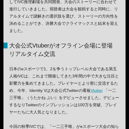
してIVC推理劇場を共同開発、大会のストーリーに合わせて
進行していきました。視聴者は大会を観戦すると同時に、リ
アルタイムで謎解きの選択肢を選び、ストーリーの方向性を
決めることができ、決勝大会でクライマックスと結末を迎え
ました。
大会公式Vtuberがオフライン会場に登場
リアルタイム交流
日本のeスポーツで1、2を争うトップレベル大会である第五
人格IVCは、これまで開催してきた3年間の中で大きな注目と
影響力を集めてきました。プレイヤーとより密に交流するた
め、今年、Identity Vは大会公式Twitterの看板
Vtuber
「一二
三乎唯」（うたかね ぶい）をデビューさせました。デビュー
するなりTwitterのインプレッションは100万を突破、プレイ
ヤーたちに大人気となりました。
今回の秋季IVCでは、「一二三乎唯」がeスポーツ大会の知ら