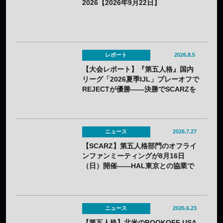
2026【2026年9月22日】
レポート
2026.8.5
【大会レポート】『第五人格』国内
リーグ「2026夏季IJL」プレーオフで
REJECTが優勝——決勝でSCARZを
3-0で下す
ニュース
2026.7.27
【SCARZ】第五人格部門のオフライ
ンファンミーティングが8月16日
（日）開催——HAL東京との協業で
トークショーや交流会を実施
ニュース
2026.6.23
【第五人格】北米のBOOKOFF USA