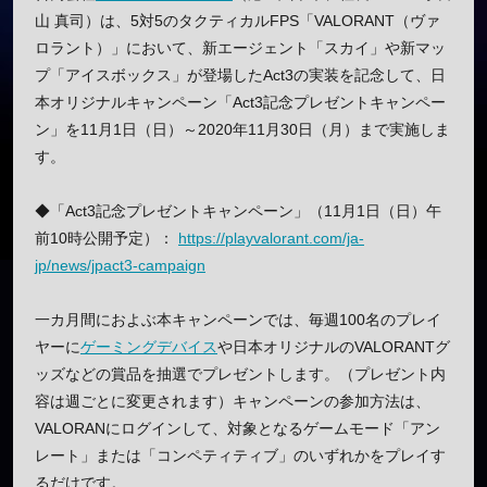
山 真司）は、5対5のタクティカルFPS「VALORANT（ヴァ
ロラント）」において、新エージェント「スカイ」や新マッ
プ「アイスボックス」が登場したAct3の実装を記念して、日
本オリジナルキャンペーン「Act3記念プレゼントキャンペー
ン」を11月1日（日）～2020年11月30日（月）まで実施しま
す。
◆「Act3記念プレゼントキャンペーン」（11月1日（日）午
前10時公開予定）：
https://playvalorant.com/ja-
jp/news/jpact3-campaign
一カ月間におよぶ本キャンペーンでは、毎週100名のプレイ
ヤーに
ゲーミングデバイス
や日本オリジナルのVALORANTグ
ッズなどの賞品を抽選でプレゼントします。（プレゼント内
容は週ごとに変更されます）キャンペーンの参加方法は、
VALORANにログインして、対象となるゲームモード「アン
レート」または「コンペティティブ」のいずれかをプレイす
るだけです。