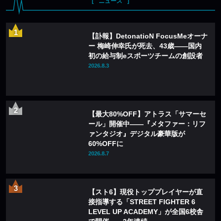
ニュース
【訃報】DetonatioN FocusMeオーナ
ー 梅崎伸幸氏が死去、43歳——国内
初の給与制eスポーツチームの創設者
2026.8.3
【最大80%OFF】アトラス「サマーセ
ール」開催中——『メタファー：リフ
ァンタジオ』デジタル豪華版が
60%OFFに
2026.8.7
【スト6】現役トッププレイヤーが直
接指導する「STREET FIGHTER 6
LEVEL UP ACADEMY」が全国6校舎