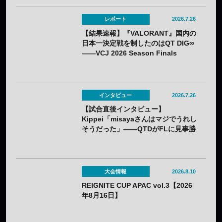
レポート
2026.7.26
【結果速報】『VALORANT』国内の
日本一決定戦を制したのはQT DIG∞
——VCJ 2026 Season Finals
インタビュー
2026.7.26
【試合直後インタビュー】
Kippei「misayaさんはマジでうれし
そうだった」――QTDがFLに見事勝
利。若手のホープKippeiが感じるチ
ームの成長と勢いとは
大会情報
2026.8.10
REIGNITE CUP APAC vol.3【2026
年8月16日】