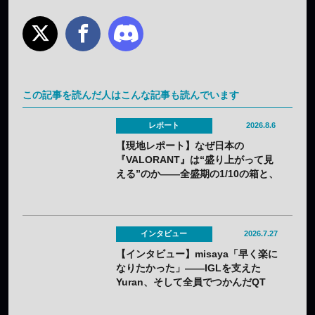
この記事を読んだ人はこんな記事も読んでいます
レポート
2026.8.6
【現地レポート】なぜ日本の
『VALORANT』は“盛り上がって見
える”のか——全盛期の1/10の箱と、
熱狂の裏に見えてきた課題
インタビュー
2026.7.27
【インタビュー】misaya「早く楽に
なりたかった」——IGLを支えた
Yuran、そして全員でつかんだQT
DIG∞悲願の日本一