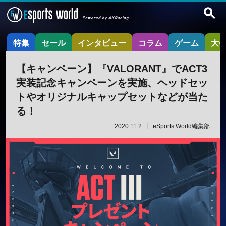
特集
セール
インタビュー
コラム
ゲーム
大
【キャンペーン】『VALORANT』でACT3
実装記念キャンペーンを実施、ヘッドセッ
トやオリジナルキャップセットなどが当た
る！
2020.11.2
eSports World編集部