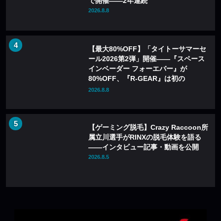
で開催——2年連続
2026.8.8
【最大80%OFF】「タイトーサマーセ
ール2026第2弾」開催——『スペース
インベーダー フォーエバー』が
80%OFF、『R-GEAR』は初の
77%OFFに
2026.8.8
【ゲーミング脱毛】Crazy Raccoon所
属立川選手がRINXの脱毛体験を語る
——インタビュー記事・動画を公開
2026.8.5