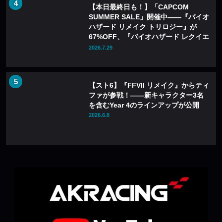
【本日最終日も！】「CAPCOM
SUMMER SALE」開催中——『バイオ
ハザード リメイク トリロジー』が
67%OFF、『バイオハザード レクイエ
ム』も20%OFFに
2026.7.29
【スト6】『FFVII リメイク』からティ
ファが参戦！――新キャラクター3名
を含むYear 4のラインアップが公開
2026.6.8