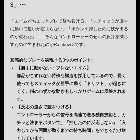
3」〜
「エイムがちょっとズレて撃ち負ける」「スティックが勝手
に動いて狙いが定まらない」「ボタンを押したのに技が出る
のが遅れた」——そんなコントローラーのせいの負けを減ら
すために生まれたのがRainbow 3です。
直感的なプレーを実現する3つのポイント:
【勝手に動かない・ブレないエイム】
部品がこすれない特殊な構造を採用しているので、長く
使ってもスティックが勝手に動く「ドリフト」が起きに
くく、指のわずかな動きもしっかりゲームに反映されま
す。
【反応の速さで差をつける】
コントローラーからの信号を高速で送る独自技術と、カ
チッと決まるボタンで、「押したのに反応しない」「入
力してから画面が動くまでの待ち時間」をできるだけ短
くしています。