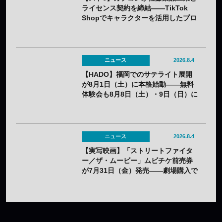
ライセンス契約を締結——TikTok
Shopでキャラクターを活用したプロ
モーションを展開
ニュース
2026.8.4
【HADO】福岡でのサテライト展開
が8月1日（土）に本格始動——無料
体験会も8月8日（土）・9日（日）に
開催
ニュース
2026.8.4
【実写映画】「ストリートファイタ
ー／ザ・ムービー」ムビチケ前売券
が7月31日（金）発売——劇場購入で
オリジナルステッカー2種セットの特
典も