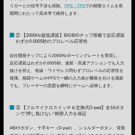
リガーとの信号干渉も排除。
FPS・TPS
での精密エイムを長
期間にわたって高水準で維持します。
② 【2000Hz超低遅延】BIGBIGチップ搭載で反応遅延
わずか0.0005秒のプロレベル応答性
自社開発チップにより2000Hzポーリングレートを実現し、
反応遅延はわずか0.0005秒。連射・高速アクションでも入力
抜けを抑え、有線・ワイヤレス問わずプロレベルの応答性を
発揮。格闘ゲームやFPSで一瞬の入力差が勝敗を分ける場面
でも、プレーヤーの意図を瞬時にゲームへ反映します。
③ 【フルマイクロスイッチ＆交換式D-pad】全16ボタ
ンで"押し負けない"精密入力を保証
ABXYボタン、十字キー（D-pad）、ショルダーボタン、背面