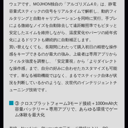
ウェアです。MOJHON独自の「アルゴリズム4.0」は、静電
容量式スティックの信号をリアルタイムで解析し、動的フィ
ルタリングと自動キャリブレーションを同時に実行。手ブレ
による微細なノイズを自動除去して遠距離照準でもピタッと
安定したエイムを維持しながら、温度変化やパーツの経年劣
化によるドリフトも継続的に自動補正します。
買い替えなくても、長期間にわたって購入初日の精密な操作
感をキープできるのが最大の強み。上級者は専用アプリから
フィルタ強度を調整し、「安定重視」から「よりダイレクト
な操作感」まで、自分の好みに合わせたカスタマイズも可能
です。単なる補助機能ではなく、まるでスティック自体が状
況を判断しているかのような、次世代のインテリジェントチ
ューニング技術です。
③ クロスプラットフォーム3モード接続＋1000mAh大
容量バッテリー＋専用アプリで、あらゆる環境でゲー
ム体験を最大化