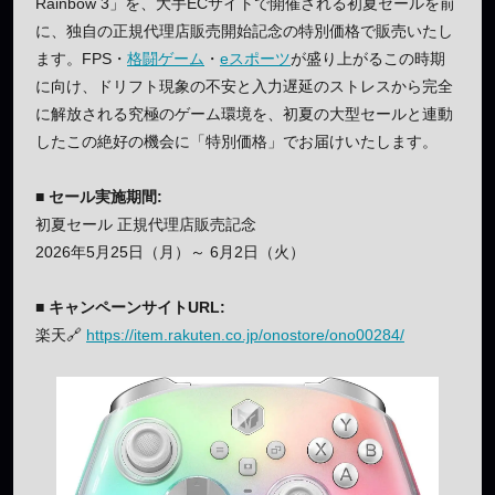
Rainbow 3」を、大手ECサイトで開催される初夏セールを前
に、独自の正規代理店販売開始記念の特別価格で販売いたし
ます。FPS・
格闘ゲーム
・
eスポーツ
が盛り上がるこの時期
に向け、ドリフト現象の不安と入力遅延のストレスから完全
に解放される究極のゲーム環境を、初夏の大型セールと連動
したこの絶好の機会に「特別価格」でお届けいたします。
■ セール実施期間:
初夏セール 正規代理店販売記念
2026年5月25日（月）～ 6月2日（火）
■ キャンペーンサイトURL:
楽天🔗
https://item.rakuten.co.jp/onostore/ono00284/