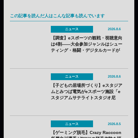
この記事を読んだ人はこんな記事も読んでいます
ニュース
2026.8.6
【調査】eスポーツの観戦・視聴意向
は4割——大会参加ジャンルはシュー
ティング・格闘・デジタルカードが
上位
ニュース
2026.8.6
【子どもの居場所づくり】eスタジア
ムとみつば電気がeスポーツ施設「e
スタジアムサテライトスタジオ尼
崎」を開設——兵庫県内初のサテラ
イト
ニュース
2026.8.5
【ゲーミング脱毛】Crazy Raccoon