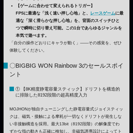
【ゲームに合わせて変えられるトリガー】
FPSに最適な「浅く速い押し心地」と、
レースゲーム
に最
適な「深く滑らかな押し心地」を、背面のスイッチひと
つで瞬時に切り替え可能。この1台であらゆるジャンルを
本気で遊べます。
「自分の操作どおりにキャラが動く」——その感覚を、ぜひ
体験してください。
〇BIGBIG WON Rainbow 3のセールスポイ
ント
① 【8K精度静電容量スティック】ドリフトを構造的
に排除した8192段階の超高精度入力
MOJHONが独自チューニングした静電容量式ジョイスティッ
クは、磁気・接触による摩耗が一切なくドリフトが発生しな
い非接触構造を採用。最大13bit（8192段階）の解像度でわ
ずかな指の動きも正確に検知し、非磁気誘導設計によってト