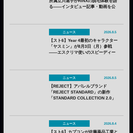
所属立川選手がRINXの脱毛体験を語
る——インタビュー記事・動画を公
開
ニュース
2026.8.5
【スト6】Year 4最初のキャラクター
「ヤスミン」が8月3日（月）参戦
——エスクリマ使いのスピーディー
な接近戦キャラ
ニュース
2026.8.5
【REJECT】アパレルブランド
「REJECT STANDARD」の新作
「STANDARD COLLECTION 2.0」
が発売——オンライン受注は7月25日
（土）から
ニュース
2026.8.4
【スト6】カプコンが佐藤薬品工業と