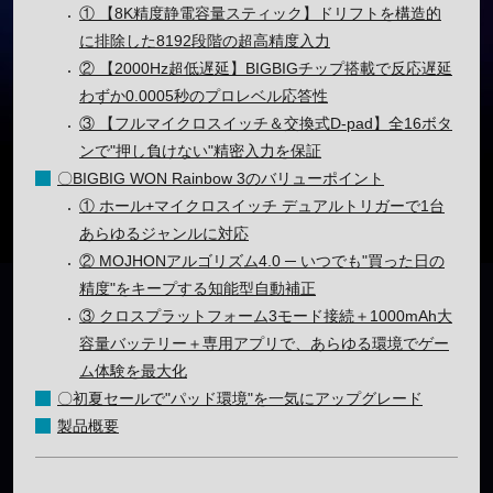
① 【8K精度静電容量スティック】ドリフトを構造的
に排除した8192段階の超高精度入力
② 【2000Hz超低遅延】BIGBIGチップ搭載で反応遅延
わずか0.0005秒のプロレベル応答性
③ 【フルマイクロスイッチ＆交換式D-pad】全16ボタ
ンで"押し負けない"精密入力を保証
〇BIGBIG WON Rainbow 3のバリューポイント
① ホール+マイクロスイッチ デュアルトリガーで1台
あらゆるジャンルに対応
② MOJHONアルゴリズム4.0 ─ いつでも"買った日の
精度"をキープする知能型自動補正
③ クロスプラットフォーム3モード接続＋1000mAh大
容量バッテリー＋専用アプリで、あらゆる環境でゲー
ム体験を最大化
〇初夏セールで"パッド環境"を一気にアップグレード
製品概要