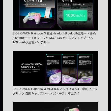
BIGBIG WON Rainbow 3 有線NearLinkBluetooth三モード接続
3.5mmオーディオジャック MOJHONアシスタントアプリ4.0
1000mAh大容量バッテリー
BIGBIG WON Rainbow 3 MOJHONアルゴリズム4.0 動的フィル
タリング 自動キャリブレーション 手ブレ補正技術