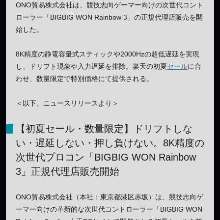
ONO貿易株式会社は、競技志向ゲーマー向けの次世代コント
ローラー「BIGBIG WON Rainbow 3」の正規代理店販売を開
始した。
8K精度の静電容量式スティックや2000Hzの超低遅延を実現
し、ドリフト現象や入力遅延を排除。楽天の初夏
セール
に合
わせ、数量限定で特別価格にて提供される。
＜以下、ニュースリリースより＞
【初夏セール・数量限定】ドリフトしな
い・遅延しない・押し負けない。8K精度の
次世代プロコン「BIGBIG WON Rainbow
3」正規代理店販売開始
ONO貿易株式会社（本社：東京都港区赤坂）は、競技志向ゲ
ーマー向けの革新的な次世代コントローラー「BIGBIG WON