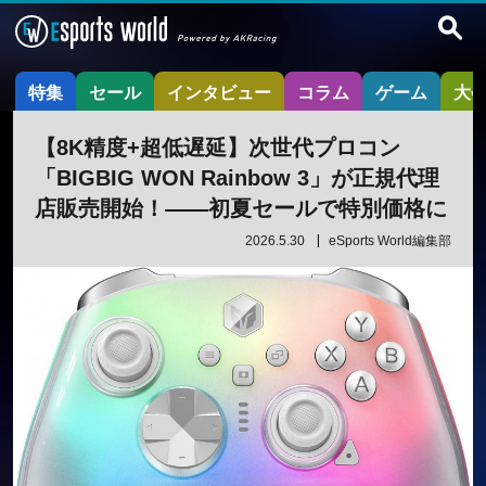
特集
セール
インタビュー
コラム
ゲーム
大
【8K精度+超低遅延】次世代プロコン
「BIGBIG WON Rainbow 3」が正規代理
店販売開始！——初夏セールで特別価格に
2026.5.30
eSports World編集部