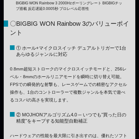
BIGBIG WON Rainbow 3 2000Hzポーリングレート BIGBIGチッ
プ搭載 反応遅延0.0005秒 プロレベル応答性
〇BIGBIG WON Rainbow 3のバリューポイ
ント
① ホール+マイクロスイッチ デュアルトリガーで1台
あらゆるジャンルに対応
0.8mm超短ストロークのマイクロスイッチモードと、256レ
ベル・8mmのホールリニアモードを瞬時に切り替え可能。
FPSでの瞬発的な射撃も、レースゲームでの精密なアクセル
操作も、1台のコントローラーで複数ジャンルを本気で遊べ
るコスパの高さを実現します。
② MOJHONアルゴリズム4.0 ─ いつでも"買った日の
精度"をキープする知能型自動補正
ハードウェアの性能を最大限に引き出すのは、優れたソフト