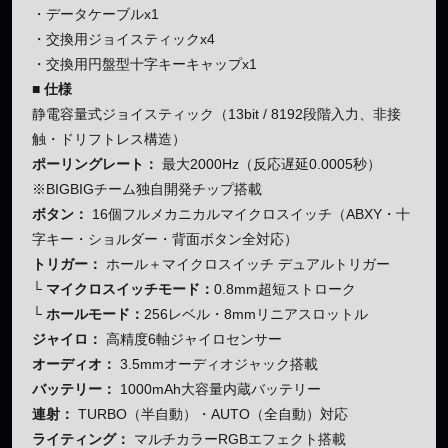
・データケーブルx1
・交換用ジョイスティックx4
・交換用円盤型十字キーキャップx1
■ 仕様
静電容量式ジョイスティック（13bit / 8192段階入力、非接
触・ドリフトレス構造）
ポーリングレート：
最大2000Hz（反応遅延0.0005秒）
※BIGBIGチーム独自開発チップ搭載
ボタン：
16個フルメカニカルマイクロスイッチ（ABXY・十
字キー・ショルダー・背面ボタン全対応）
トリガー：
ホール＋マイクロスイッチ デュアルトリガー
└ マイクロスイッチモード：
0.8mm超短ストローク
└ ホールモード：
256レベル・8mmリニアスロットル
ジャイロ：
高精度6軸ジャイロセンサー
オーディオ：
3.5mmオーディオジャック搭載
バッテリー：
1000mAh大容量内蔵バッテリー
連射：
TURBO（半自動）・AUTO（全自動）対応
ライティング：
マルチカラーRGBエフェクト搭載