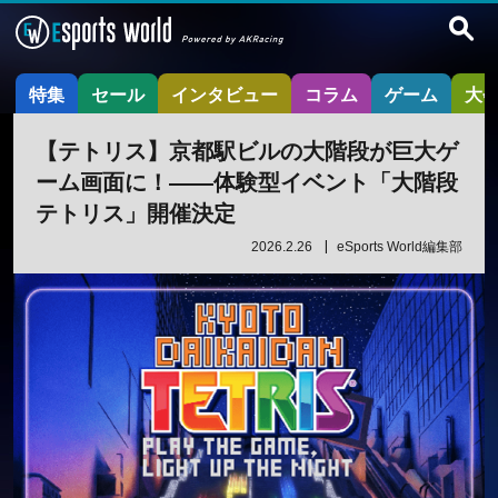
特集
セール
インタビュー
コラム
ゲーム
大
【テトリス】京都駅ビルの大階段が巨大ゲ
ーム画面に！——体験型イベント「大階段
テトリス」開催決定
2026.2.26
eSports World編集部