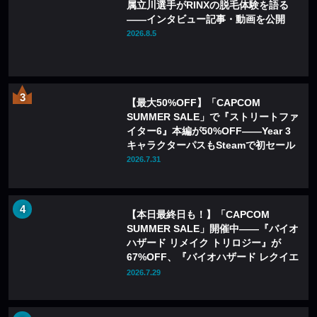
属立川選手がRINXの脱毛体験を語る
——インタビュー記事・動画を公開
2026.8.5
【最大50%OFF】「CAPCOM
SUMMER SALE」で『ストリートファ
イター6』本編が50%OFF——Year 3
キャラクターパスもSteamで初セール
2026.7.31
【本日最終日も！】「CAPCOM
SUMMER SALE」開催中——『バイオ
ハザード リメイク トリロジー』が
67%OFF、『バイオハザード レクイエ
ム』も20%OFFに
2026.7.29