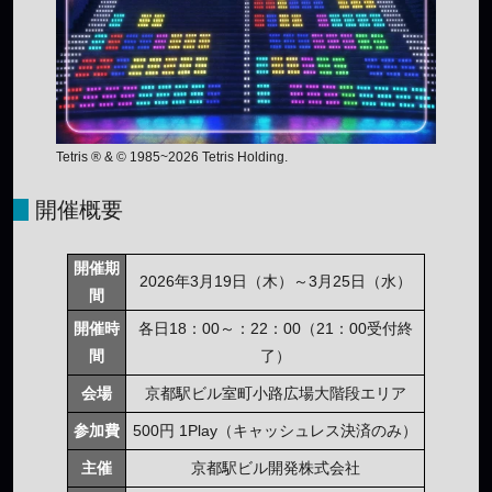
Tetris ® & © 1985~2026 Tetris Holding.
開催概要
開催期
2026年3月19日（木）～3月25日（水）
間
開催時
各日18：00～：22：00（21：00受付終
間
了）
会場
京都駅ビル室町小路広場大階段エリア
参加費
500円 1Play（キャッシュレス決済のみ）
主催
京都駅ビル開発株式会社