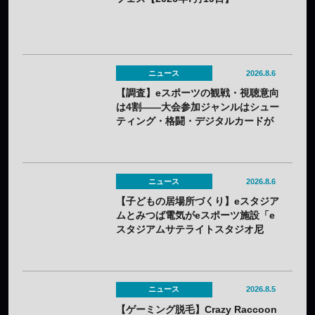
ニュース
2026.8.6
【調査】eスポーツの観戦・視聴意向
は4割——大会参加ジャンルはシュー
ティング・格闘・デジタルカードが
上位
ニュース
2026.8.6
【子どもの居場所づくり】eスタジア
ムとみつば電気がeスポーツ施設「e
スタジアムサテライトスタジオ尼
崎」を開設——兵庫県内初のサテラ
イト
ニュース
2026.8.5
【ゲーミング脱毛】Crazy Raccoon