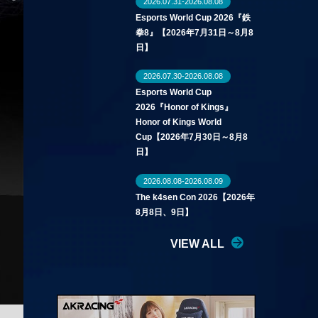
2026.07.31-2026.08.08
Esports World Cup 2026『鉄
拳8』【2026年7月31日～8月8
日】
2026.07.30-2026.08.08
Esports World Cup
2026『Honor of Kings』
Honor of Kings World
Cup【2026年7月30日～8月8
日】
2026.08.08-2026.08.09
The k4sen Con 2026【2026年
8月8日、9日】
VIEW ALL