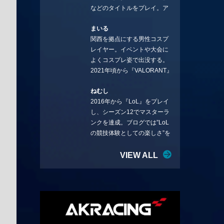
などのタイトルをプレイ。ア
YouTube：
ーティストの楽曲や企業用
https://www.youtube.com/@sto
まいる
BGMなどを手掛ける作曲家と
rmKUBO
関西を拠点にする男性コスプ
フリーランスのライターの二
レイヤー。イベントや大会に
足の草鞋を履いて幅広く活動
よくコスプレ姿で出没する。
中。無類のラーメン好き！
2021年頃から『VALORANT』
Twitter:@ongakucas
にハマり、競技シーンを追い
ねむし
続ける。現在の推しチームは
2016年から『LoL』をプレイ
「CREST GAMING」。X：
し、シーズン12でマスターラ
@mlunias（Photo by
ンクを達成。ブログでは”LoL
Subaru.F.）
の競技体験としての楽しさ”を
テーマに情報を発信中。ニダ
リーを愛し、元ADCメイン
VIEW ALL
で、現在はMIDサイラスをメイ
ンにする変な経歴を持つ。
Twitter：@nemshifn ブログ：
nemumemo.com