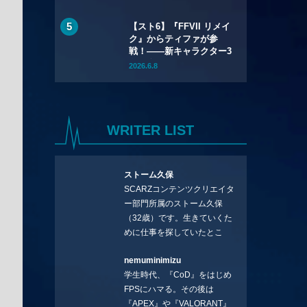
トリロジー』が
67%OFF、『バイオハザ
【スト6】『FFVII リメイ
ード レクイエム』も
ク』からティファが参
20%OFFに
戦！――新キャラクター3
名を含むYear 4のライン
2026.6.8
アップが公開
WRITER LIST
ストーム久保
SCARZコンテンツクリエイタ
ー部門所属のストーム久保
（32歳）です。生きていくた
めに仕事を探していたとこ
ろ、編集の方に拾ってもらい
nemuminimizu
コラムを連載させてもらえる
学生時代、『CoD』をはじめ
ことになりました。言いたい
FPSにハマる。その後は
ことを言っていきます。X：
『APEX』や『VALORANT』
https://x.com/stormKUBO