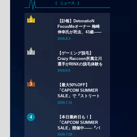
ニュース
【訃報】DetonatioN
FocusMeオーナー 梅崎
伸幸氏が死去、43歳——
国内初の給与制eスポーツ
2026.8.3
チームの創設者
【ゲーミング脱毛】
Crazy Raccoon所属立川
選手がRINXの脱毛体験を
語る——インタビュー記
2026.8.5
事・動画を公開
【最大50%OFF】
「CAPCOM SUMMER
SALE」で『ストリート
ファイター6』本編が
2026.7.31
50%OFF——Year 3キャ
ラクターパスもSteamで
【本日最終日も！】
初セール
「CAPCOM SUMMER
SALE」開催中——『バ
イオハザード リメイク
2026.7.29