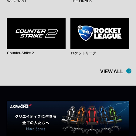
VALORANT
THE FINALS
Counter-Strike 2
ロケットリーグ
VIEW ALL