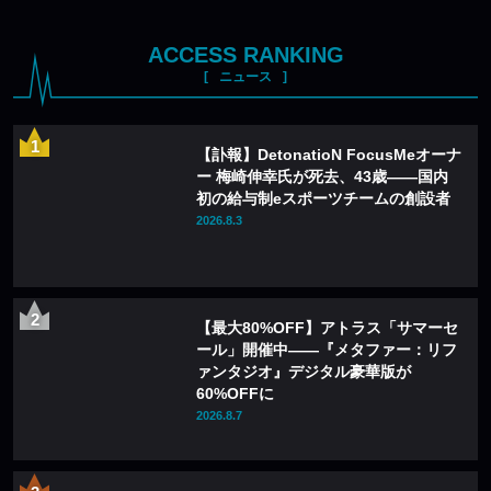
ACCESS RANKING
ニュース
【訃報】DetonatioN FocusMeオーナ
ー 梅崎伸幸氏が死去、43歳——国内
初の給与制eスポーツチームの創設者
2026.8.3
【最大80%OFF】アトラス「サマーセ
ール」開催中——『メタファー：リフ
ァンタジオ』デジタル豪華版が
60%OFFに
2026.8.7