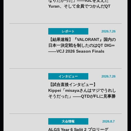
なりたかった」——IGLを支えた
Yuran、そして全員でつかんだQT
DIG∞悲願の日本一
レポート
2026.7.26
【結果速報】『VALORANT』国内の
日本一決定戦を制したのはQT DIG∞
——VCJ 2026 Season Finals
インタビュー
2026.7.26
【試合直後インタビュー】
Kippei「misayaさんはマジでうれし
そうだった」――QTDがFLに見事勝
利。若手のホープKippeiが感じるチ
ームの成長と勢いとは
大会情報
2026.8.7
ALGS Year 6 Split 2 プロリーグ