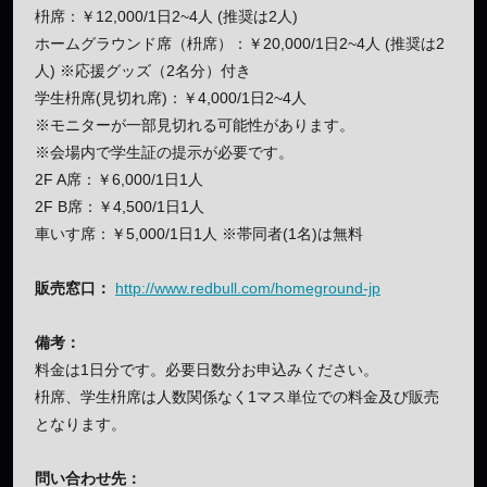
枡席：￥12,000/1日2~4人 (推奨は2人)
ホームグラウンド席（枡席）：￥20,000/1日2~4人 (推奨は2
人) ※応援グッズ（2名分）付き
学生枡席(見切れ席)：￥4,000/1日2~4人
※モニターが一部見切れる可能性があります。
※会場内で学生証の提示が必要です。
2F A席：￥6,000/1日1人
2F B席：￥4,500/1日1人
車いす席：￥5,000/1日1人 ※帯同者(1名)は無料
販売窓口：
http://www.redbull.com/homeground-jp
備考：
料金は1日分です。必要日数分お申込みください。
枡席、学生枡席は人数関係なく1マス単位での料金及び販売
となります。
問い合わせ先：