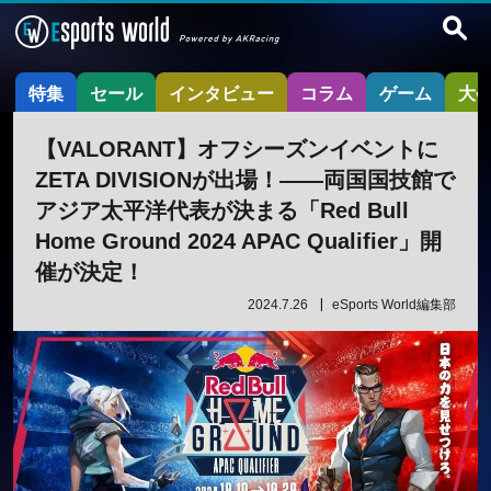
特集
セール
インタビュー
コラム
ゲーム
大
【VALORANT】オフシーズンイベントに
ZETA DIVISIONが出場！——両国国技館で
アジア太平洋代表が決まる「Red Bull
Home Ground 2024 APAC Qualifier」開
催が決定！
2024.7.26
eSports World編集部