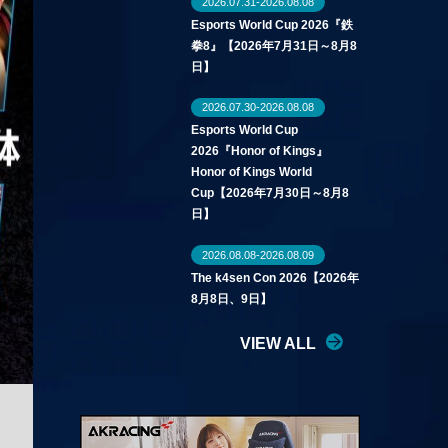
2026.07.31-2026.08.08
Esports World Cup 2026『鉄
拳8』【2026年7月31日～8月8
日】
2026.07.30-2026.08.08
Esports World Cup
2026『Honor of Kings』
Honor of Kings World
Cup【2026年7月30日～8月8
日】
2026.08.08-2026.08.09
The k4sen Con 2026【2026年
8月8日、9日】
VIEW ALL