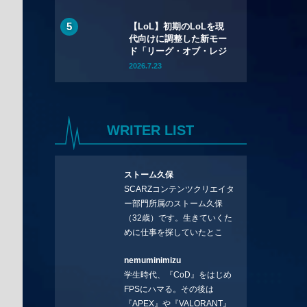
アップが公開
【LoL】初期のLoLを現
代向けに調整した新モー
ド「リーグ・オブ・レジ
ェンド クラシック」が7
2026.7.23
月30日（木）実装——
2013年シーズン3ベース
でクラシックチャンピオ
ン60体が登場
WRITER LIST
ストーム久保
SCARZコンテンツクリエイタ
ー部門所属のストーム久保
（32歳）です。生きていくた
めに仕事を探していたとこ
ろ、編集の方に拾ってもらい
nemuminimizu
コラムを連載させてもらえる
学生時代、『CoD』をはじめ
ことになりました。言いたい
FPSにハマる。その後は
ことを言っていきます。X：
『APEX』や『VALORANT』
https://x.com/stormKUBO