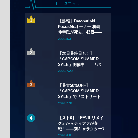
ニュース
【訃報】DetonatioN
FocusMeオーナー 梅崎
伸幸氏が死去、43歳——
国内初の給与制eスポーツ
2026.8.3
チームの創設者
【本日最終日も！】
「CAPCOM SUMMER
SALE」開催中——『バ
イオハザード リメイク
2026.7.29
トリロジー』が
67%OFF、『バイオハザ
【最大50%OFF】
ード レクイエム』も
「CAPCOM SUMMER
20%OFFに
SALE」で『ストリート
ファイター6』本編が
2026.7.31
50%OFF——Year 3キャ
ラクターパスもSteamで
【スト6】『FFVII リメイ
初セール
ク』からティファが参
戦！――新キャラクター3
名を含むYear 4のライン
2026.6.8