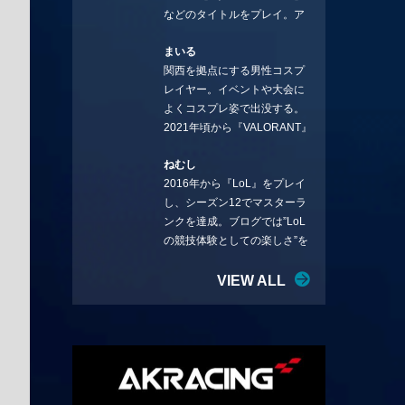
などのタイトルをプレイ。ア
YouTube：
ーティストの楽曲や企業用
https://www.youtube.com/@sto
まいる
BGMなどを手掛ける作曲家と
rmKUBO
関西を拠点にする男性コスプ
フリーランスのライターの二
レイヤー。イベントや大会に
足の草鞋を履いて幅広く活動
よくコスプレ姿で出没する。
中。無類のラーメン好き！
2021年頃から『VALORANT』
Twitter:@ongakucas
にハマり、競技シーンを追い
ねむし
続ける。現在の推しチームは
2016年から『LoL』をプレイ
「CREST GAMING」。X：
し、シーズン12でマスターラ
@mlunias（Photo by
ンクを達成。ブログでは”LoL
Subaru.F.）
の競技体験としての楽しさ”を
テーマに情報を発信中。ニダ
リーを愛し、元ADCメイン
VIEW ALL
で、現在はMIDサイラスをメイ
ンにする変な経歴を持つ。
Twitter：@nemshifn ブログ：
nemumemo.com