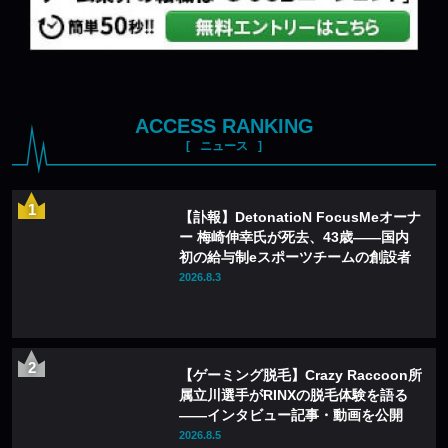
ACCESS RANKING
ニュース
【訃報】DetonatioN FocusMeオーナ
ー 梅崎伸幸氏が死去、43歳——国内
初の給与制eスポーツチームの創設者
2026.8.3
【ゲーミング脱毛】Crazy Raccoon所
属立川選手がRINXの脱毛体験を語る
——インタビュー記事・動画を公開
2026.8.5