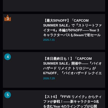
【最大50%OFF】「CAPCOM
SUMMER SALE」で『ストリートファ
イター6』本編が50%OFF——Year 3
キャラクターパスもSteamで初セール
2026.7.31
【本日最終日も！】「CAPCOM
SUMMER SALE」開催中——『バイオ
ハザード リメイク トリロジー』が
67%OFF、『バイオハザード レクイエ
ム』も20%OFFに
2026.7.29
【スト6】『FFVII リメイク』からティ
ファが参戦！――新キャラクター3名
を含むYear 4のラインアップが公開