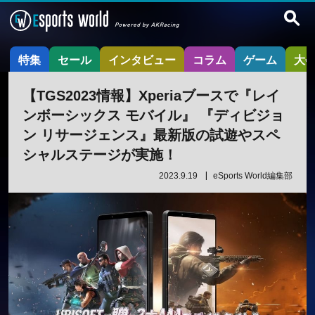
特集
セール
インタビュー
コラム
ゲーム
大
【TGS2023情報】Xperiaブースで『レイ
ンボーシックス モバイル』 『ディビジョ
ン リサージェンス』最新版の試遊やスペ
シャルステージが実施！
2023.9.19
eSports World編集部