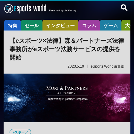
特集
セール
インタビュー
コラム
ゲーム
大
【eスポーツ×法律】森＆パートナーズ法律
事務所がeスポーツ法務サービスの提供を
開始
2023.5.10
eSports World編集部
eスポーツ