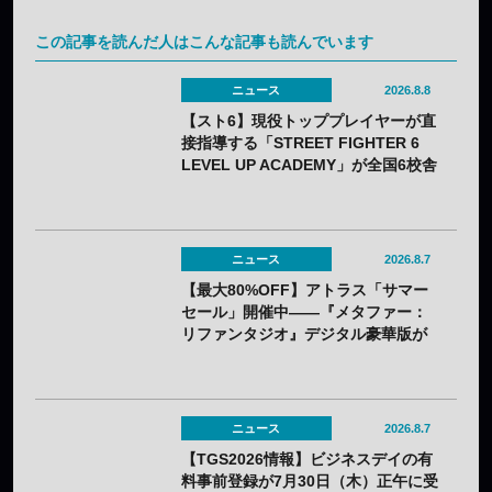
この記事を読んだ人はこんな記事も読んでいます
ニュース
2026.8.8
【スト6】現役トッププレイヤーが直
接指導する「STREET FIGHTER 6
LEVEL UP ACADEMY」が全国6校舎
で開催——2年連続
ニュース
2026.8.7
【最大80%OFF】アトラス「サマー
セール」開催中——『メタファー：
リファンタジオ』デジタル豪華版が
60%OFFに
ニュース
2026.8.7
【TGS2026情報】ビジネスデイの有
料事前登録が7月30日（木）正午に受