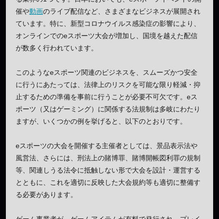
催や
動画
のライブ配信など、さまざまなビジネスが展開され
ています。特に、新型コロナウイルス感染症の影響により、
オンラインでのeスポーツ大会が増加し、国境を越えた配信
が数多く行われています。
このようなeスポーツ関連のビジネスを、スムーズかつ安全
に行うにあたっては、法律上のリスクを可能な限り軽減・抑
止するための準備を事前に行うことが必要不可欠です。eス
ポーツ（又はゲーミング）に関係する法規制は多岐にわたり
ますが、いくつかの例を挙げると、以下のとおりです。
eスポーツの大会を開催する主催者としては、景品表示法や
風営法、さらには、刑法上の賭博罪、賭博開帳図利罪の規制
等、関連しうる法令に抵触しない形で大会を設計・運営する
とともに、これを適切に反映した大会規約等も適切に整備す
る必要があります。