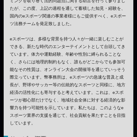
ミングを取り巻く法的問題点に関する助言を行って参りまし
たが、この度、上記の過程を通して蓄積した知見・経験を、
国内のeスポーツ関連の事業者様にもご提供すべく、eスポー
ツ法務チームを発足致しました。
eスポーツは、多様な背景を持つ人々が一緒に楽しむことが
できる、新たな時代のエンターテイメントとして台頭してき
ています。体力や運動経験、年齢や性別に縛られることな
く、さらには地理的制約もなく、誰もがどこからでも参加可
能なその性質は、オンライン大会の開催等を通じていっそう
際立っています。幣事務所は、eスポーツの急速な普及と成
長が、野球やサッカー等の伝統的なスポーツと同様に、地方
経済の活性化にも寄与すると考えています。これは、eスポ
ーツが都心部だけでなく、地域社会全体に対する経済的な影
響力を持つ可能性を示しています。私たちは、このようなe
スポーツ業界の支援を通じて、社会貢献を果たすことを目指
しています。