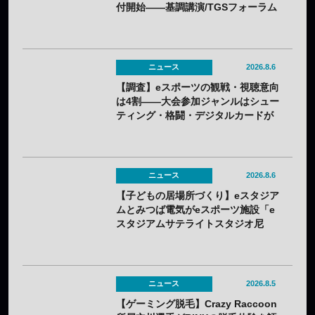
付開始——基調講演/TGSフォーラム
の情報も一部発表
ニュース
2026.8.6
【調査】eスポーツの観戦・視聴意向
は4割——大会参加ジャンルはシュー
ティング・格闘・デジタルカードが
上位
ニュース
2026.8.6
【子どもの居場所づくり】eスタジア
ムとみつば電気がeスポーツ施設「e
スタジアムサテライトスタジオ尼
崎」を開設——兵庫県内初のサテラ
イト
ニュース
2026.8.5
【ゲーミング脱毛】Crazy Raccoon