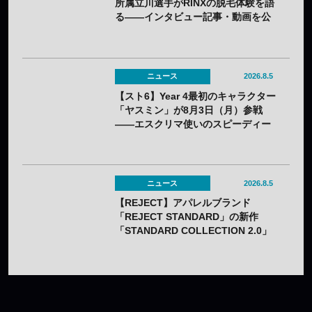
所属立川選手がRINXの脱毛体験を語
る——インタビュー記事・動画を公
開
ニュース
2026.8.5
【スト6】Year 4最初のキャラクター
「ヤスミン」が8月3日（月）参戦
——エスクリマ使いのスピーディー
な接近戦キャラ
ニュース
2026.8.5
【REJECT】アパレルブランド
「REJECT STANDARD」の新作
「STANDARD COLLECTION 2.0」
が発売——オンライン受注は7月25日
（土）から