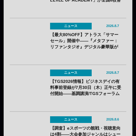
LEVEL UP ACADEMY」が全国6校舎
で開催——2年連続
ニュース
2026.8.7
【最大80%OFF】アトラス「サマー
セール」開催中——『メタファー：
リファンタジオ』デジタル豪華版が
60%OFFに
ニュース
2026.8.7
【TGS2026情報】ビジネスデイの有
料事前登録が7月30日（木）正午に受
付開始——基調講演/TGSフォーラム
の情報も一部発表
ニュース
2026.8.6
【調査】eスポーツの観戦・視聴意向
は4割——大会参加ジャンルはシュー