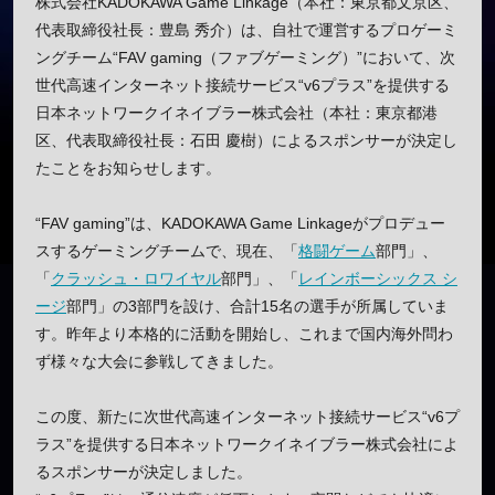
株式会社KADOKAWA Game Linkage（本社：東京都文京区、
代表取締役社長：豊島 秀介）は、自社で運営するプロゲーミ
ングチーム“FAV gaming（ファブゲーミング）”において、次
世代高速インターネット接続サービス“v6プラス”を提供する
日本ネットワークイネイブラー株式会社（本社：東京都港
区、代表取締役社長：石田 慶樹）によるスポンサーが決定し
たことをお知らせします。
“FAV gaming”は、KADOKAWA Game Linkageがプロデュー
スするゲーミングチームで、現在、「
格闘ゲーム
部門」、
「
クラッシュ・ロワイヤル
部門」、「
レインボーシックス シ
ージ
部門」の3部門を設け、合計15名の選手が所属していま
す。昨年より本格的に活動を開始し、これまで国内海外問わ
ず様々な大会に参戦してきました。
この度、新たに次世代高速インターネット接続サービス“v6プ
ラス”を提供する日本ネットワークイネイブラー株式会社によ
るスポンサーが決定しました。