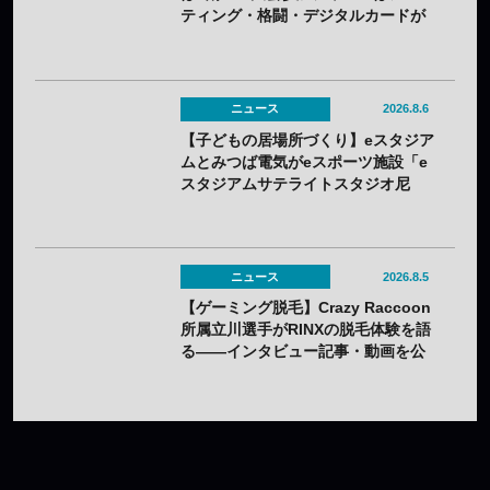
ティング・格闘・デジタルカードが
上位
ニュース
2026.8.6
【子どもの居場所づくり】eスタジア
ムとみつば電気がeスポーツ施設「e
スタジアムサテライトスタジオ尼
崎」を開設——兵庫県内初のサテラ
イト
ニュース
2026.8.5
【ゲーミング脱毛】Crazy Raccoon
所属立川選手がRINXの脱毛体験を語
る——インタビュー記事・動画を公
開