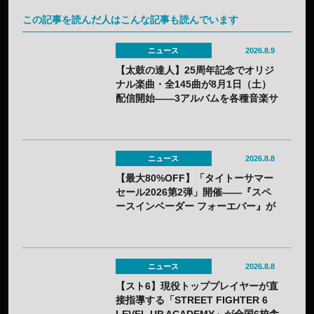
この記事を読んだ人はこんな記事も読んでいます
ニュース
2026.8.9
【太鼓の達人】25周年記念でオリジ
ナル楽曲・全145曲が8月1日（土）
配信開始——3アルバムを各種音楽サ
イトで
ニュース
2026.8.8
【最大80%OFF】「タイトーサマー
セール2026第2弾」開催——『スペ
ースインベーダー フォーエバー』が
80%OFF、『R-GEAR』は初の
77%OFFに
ニュース
2026.8.8
【スト6】現役トッププレイヤーが直
接指導する「STREET FIGHTER 6