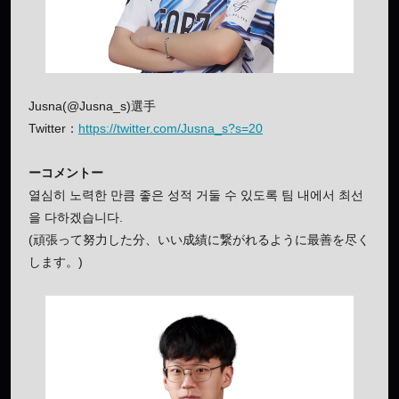
Jusna(@Jusna_s)選手
Twitter：
https://twitter.com/Jusna_s?s=20
ーコメントー
열심히 노력한 만큼 좋은 성적 거둘 수 있도록 팀 내에서 최선
을 다하겠습니다.
(頑張って努力した分、いい成績に繋がれるように最善を尽く
します。)