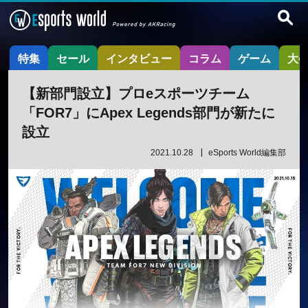
特集
セール
インタビュー
コラム
ゲーム
大
【新部門設立】プロeスポーツチーム
「FOR7」にApex Legends部門が新たに
設立
2021.10.28
eSports World編集部