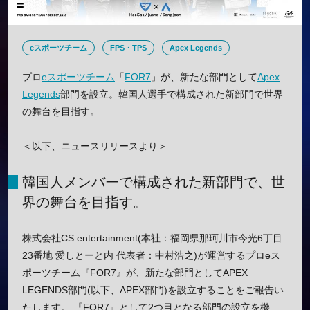
eスポーツチーム
FPS・TPS
Apex Legends
プロ
eスポーツチーム
「
FOR7
」が、新たな部門として
Apex
Legends
部門を設立。韓国人選手で構成された新部門で世界
の舞台を目指す。
＜以下、ニュースリリースより＞
韓国人メンバーで構成された新部門で、世
界の舞台を目指す。
株式会社CS entertainment(本社：福岡県那珂川市今光6丁目
23番地 愛しとーと内 代表者：中村浩之)が運営するプロeス
ポーツチーム『FOR7』が、新たな部門としてAPEX
LEGENDS部門(以下、APEX部門)を設立することをご報告い
たします。 『FOR7』として2つ目となる部門の設立を機