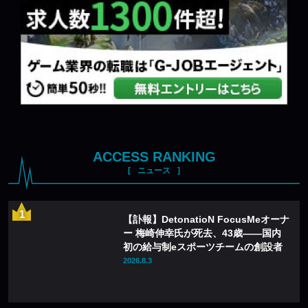
ACCESS RANKING
ニュース
【訃報】DetonatioN FocusMeオーナ
ー 梅崎伸幸氏が死去、43歳——国内
初の給与制eスポーツチームの創設者
2026.8.3