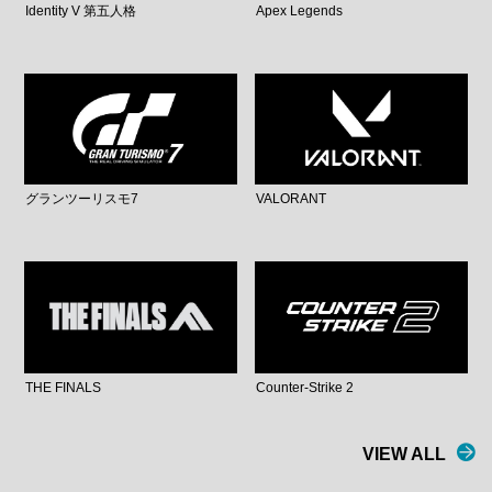
Identity V 第五人格
Apex Legends
グランツーリスモ7
VALORANT
THE FINALS
Counter-Strike 2
VIEW ALL