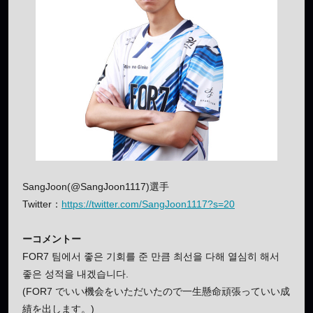
SangJoon(@SangJoon1117)選手
Twitter：
https://twitter.com/SangJoon1117?s=20
ーコメントー
FOR7 팀에서 좋은 기회를 준 만큼 최선을 다해 열심히 해서
좋은 성적을 내겠습니다.
(FOR7 でいい機会をいただいたので一生懸命頑張っていい成
績を出します。)