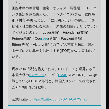
ーム。
国際水準の練習場・住宅・オフィス・調理場・トレーニ
ング施設を兼ね備えたゲーミングハウス(所在：福岡県
那珂川市)を拠点とし、「世代間シナジーの創出」「多
様性・独自性の社会承認」「未来の創造」というブラン
ドビジョンのもと、Love(愛情)・Friendship(友情)・
Future(未来)・Cou
rage
(勇気)・Passion(情熱)・
Effort(努力)・Victory(勝利)の"7つ"の言葉を胸に、関わ
る全ての人に幸せをお届けする((FOR))ために活動して
いる。
現在2つの部門を抱えており、NTTドコモが運営する日
本最大級の
eスポーツ
リーグ「
PMJL
SEASON1」への参
戦しているPUBGM部門と、韓国人メンバーで構成され
たAPEX部門が活動中。
公式Twitter：
https://twitter.com/FSV_FOR7?s=20