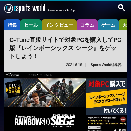
特集
セール
インタビュー
コラム
ゲーム
大
G-Tune直販サイトで対象PCを購入してPC
版『レインボーシックス シージ』をゲッ
トしよう！
2021.6.18
eSports World編集部