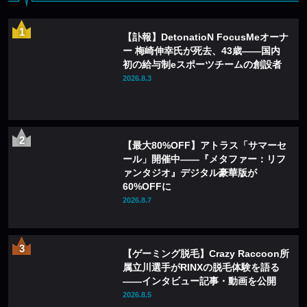
【訃報】DetonatioN FocusMeオーナ
ー 梅崎伸幸氏が死去、43歳——国内
初の給与制eスポーツチームの創設者
2026.8.3
【最大80%OFF】アトラス「サマーセ
ール」開催中——『メタファー：リフ
ァンタジオ』デジタル豪華版が
60%OFFに
2026.8.7
【ゲーミング脱毛】Crazy Raccoon所
属立川選手がRINXの脱毛体験を語る
——インタビュー記事・動画を公開
2026.8.5