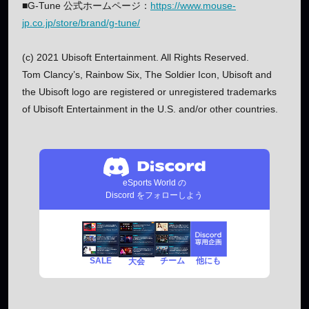
■G-Tune 公式ホームページ：
https://www.mouse-
jp.co.jp/store/brand/g-tune/
(c) 2021 Ubisoft Entertainment. All Rights Reserved.
Tom Clancy’s, Rainbow Six, The Soldier Icon, Ubisoft and
the Ubisoft logo are registered or unregistered trademarks
of Ubisoft Entertainment in the U.S. and/or other countries.
eSports World の
Discord をフォローしよう
SALE
チーム
他にも
大会