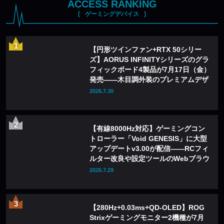
ACCESS RANKING
ゲーミングデバイス
【円形ツインファン+RTX 50シリー
ズ】AORUS INFINITYシリーズのグラ
フィックボード4製品が7月17日（金）
発売——木目調外装のプレミアムデザ
インを採用
2026.7.30
【有線8000Hz対応】ゲーミングコン
トローラー「Void GENESIS」に大型
アップデートv3.00が配信——RCフィ
ルター改良や設定ツールのWebブラウ
ザ化も
2026.7.29
【280Hz+0.03ms+QD-OLED】ROG
Strixゲーミングモニター2機種が7月