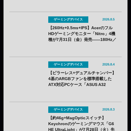
クーポン利用で実質32,382円
ゲーミングデバイス
2026.8.5
【260Hz+0.5ms+IPS】Acerのフル
HDゲーミングモニター「Nitro」4機
種が7月31日（金）発売——180Hz／
260Hzを用途で選べる
ゲーミングデバイス
2026.8.4
【ピラーレス+デュアルチャンバー】
4基のARGBファンを標準搭載した
ATX対応PCケース「ASUS A32
PLUS V2」が7月31日（金）発売
——2色展開
ゲーミングデバイス
2026.8.3
【約46g+MagOpticスイッチ】
Keychronのゲーミングマウス「G6
HE UltraLight」が7月28日（火）先