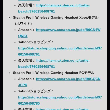
楽天市場：
https://item.rakuten.co.jp/turtle-
beach/9760156408761
Stealth Pro II Wireless Gaming Headset Xboxモデル
（ホワイト）
Amazon：
https://www.amazon.co.jp/dp/B0GN4W
QNS1
Yahoo!ショッピング：
https://store.shopping.yahoo.co.jp/turtlebeach/97
60156408761
楽天市場：
https://item.rakuten.co.jp/turtle-
beach/9760156408761
Stealth Pro II Wireless Gaming Headset PCモデル
Amazon：
https://www.amazon.co.jp/dp/B0GQCN
JCPR
Yahoo!ショッピング：
https://store.shopping.yahoo.co.jp/turtlebeach/97
60156408785
楽天市場：
https://item.rakuten.co.jp/turtle-