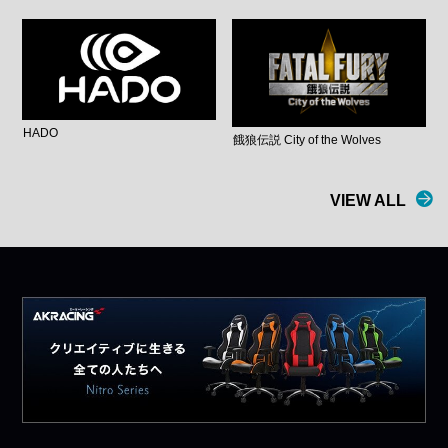
HADO
餓狼伝説 City of the Wolves
VIEW ALL