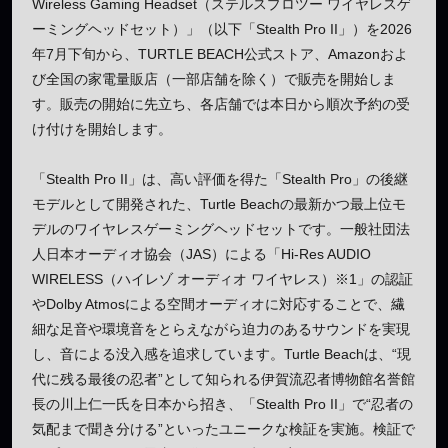
Wireless Gaming Headset（ステルスプロツー ワイヤレスゲ
ーミングヘッドセット）」（以下「Stealth Pro II」）を2026
年7月下旬から、TURTLE BEACH公式ストア、Amazonおよ
び全国の家電量販店（一部店舗を除く）で販売を開始しま
す。販売の開始に先立ち、各店舗では本日から順次予約の受
け付けを開始します。
「Stealth Pro II」は、高い評価を得た「Stealth Pro」の後継
モデルとして開発された、Turtle Beachの最新かつ最上位モ
デルのワイヤレスゲーミングヘッドセットです。一般社団法
人日本オーディオ協会（JAS）による「Hi-Res AUDIO
WIRELESS（ハイレゾ オーディオ ワイヤレス）※1」の認証
やDolby Atmosによる空間オーディオに対応することで、繊
細な足音や環境音をとらえながら迫力のあるサウンドを実現
し、音による没入感を追求しています。Turtle Beachは、“現
代に残る最後の忍者”として知られる伊賀流忍者博物館名誉館
長の川上仁一氏を日本から招き、「Stealth Pro II」で“忍者の
気配まで聞き分ける”といったユニークな検証を実施。検証で