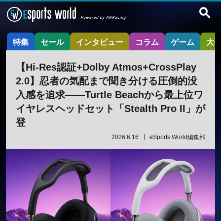
特集
セール
インタビュー
コラム
ゲーム
大
【Hi-Res認証+Dolby Atmos+CrossPlay
2.0】忍者の気配まで聞き分ける圧倒的没
入感を追求――Turtle Beachから最上位ワ
イヤレスヘッドセット「Stealth Pro II」が
登
2026.6.16
eSports World編集部