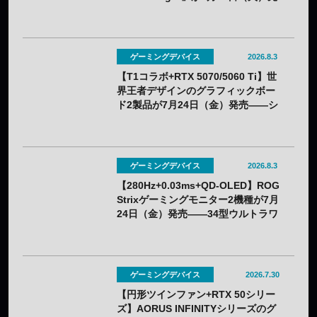
行販売——バッテリー着脱式で全7色
ゲーミングデバイス
2026.8.3
【T1コラボ+RTX 5070/5060 Ti】世
界王者デザインのグラフィックボー
ド2製品が7月24日（金）発売——シ
ルクスクリーン印刷の限定モデル
ゲーミングデバイス
2026.8.3
【280Hz+0.03ms+QD-OLED】ROG
Strixゲーミングモニター2機種が7月
24日（金）発売——34型ウルトラワ
イドと26.5型をラインアップ
ゲーミングデバイス
2026.7.30
【円形ツインファン+RTX 50シリー
ズ】AORUS INFINITYシリーズのグ