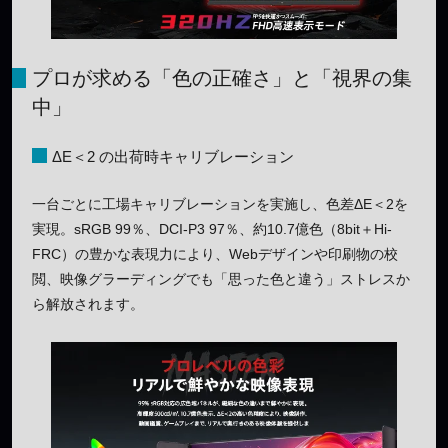
プロが求める「色の正確さ」と「視界の集
中」
ΔE＜2 の出荷時キャリブレーション
一台ごとに工場キャリブレーションを実施し、色差ΔE＜2を
実現。sRGB 99％、DCI-P3 97％、約10.7億色（8bit＋Hi-
FRC）の豊かな表現力により、Webデザインや印刷物の校
閲、映像グラーディングでも「思った色と違う」ストレスか
ら解放されます。