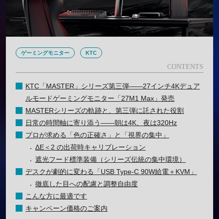
ゲーミングモニター
KTC
KTC「MASTER」シリーズ第三弾――27インチ4Kデュア
ルモードゲーミングモニター「27M1 Max」発売
MASTERシリーズの軌跡と、第三弾に託された役割
日常の時間軸に寄り添う――朝は4K、夜は320Hz
プロが求める「色の正確さ」と「視界の集中」
ΔE＜2 の出荷時キャリブレーション
遮光フード標準装備（シリーズ伝統の集中環境）
デスクが劇的に変わる「USB Type-C 90W給電＋KVM」
徹底した目への配慮と調整自由度
こんな方に最適です
キャンペーン価格のご案内