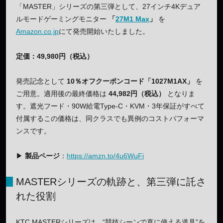
「MASTER」シリーズの第三弾として、27インチ4Kデュア
ルモードゲーミングモニター
「
27M1 Max
」
を
Amazon.co.jp
にて発売開始いたしました。
定価：49,980円（税込）
発売記念として
10％オフクーポンコード「1027M1AX」
を
ご用意。適用後の最終価格は
44,982円（税込）
となりま
す。遮光フード・90W給電Type-C・KVM・3年保証がすべて
付属するこの価格は、同クラスでも異例のコストパフォーマ
ンスです。
▶
製品ページ
：
https://amzn.to/4u6WuFi
MASTERシリーズの軌跡と、第三弾に託さ
れた役割
KTC MASTERシリーズは、“競技シーンで真に使える道具”を