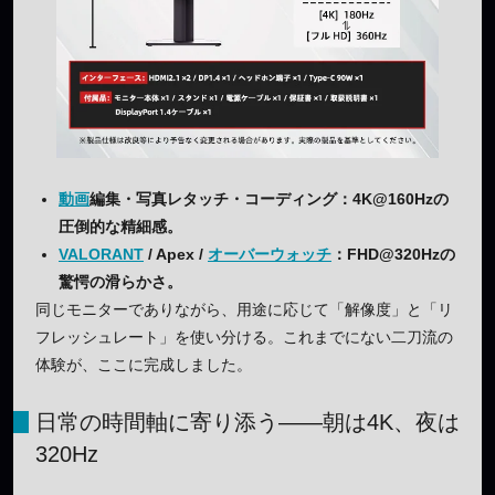
動画
編集・写真レタッチ・コーディング
：4K@160Hzの
圧倒的な精細感。
VALORANT
/ Apex /
オーバーウォッチ
：FHD@320Hzの
驚愕の滑らかさ。
同じモニターでありながら、用途に応じて「解像度」と「リ
フレッシュレート」を使い分ける。これまでにない二刀流の
体験が、ここに完成しました。
日常の時間軸に寄り添う――朝は4K、夜は
320Hz