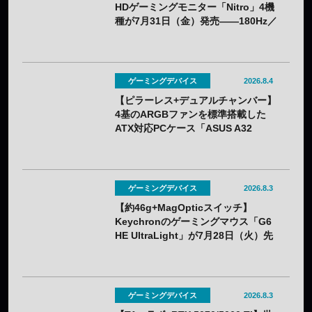
HDゲーミングモニター「Nitro」4機
種が7月31日（金）発売——180Hz／
260Hzを用途で選べる
ゲーミングデバイス
2026.8.4
【ピラーレス+デュアルチャンバー】
4基のARGBファンを標準搭載した
ATX対応PCケース「ASUS A32
PLUS V2」が7月31日（金）発売
——2色展開
ゲーミングデバイス
2026.8.3
【約46g+MagOpticスイッチ】
Keychronのゲーミングマウス「G6
HE UltraLight」が7月28日（火）先
行販売——バッテリー着脱式で全7色
ゲーミングデバイス
2026.8.3