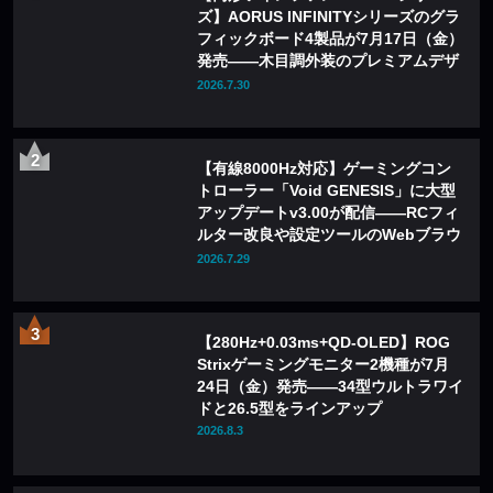
ズ】AORUS INFINITYシリーズのグラ
フィックボード4製品が7月17日（金）
発売——木目調外装のプレミアムデザ
インを採用
2026.7.30
【有線8000Hz対応】ゲーミングコン
トローラー「Void GENESIS」に大型
アップデートv3.00が配信——RCフィ
ルター改良や設定ツールのWebブラウ
ザ化も
2026.7.29
【280Hz+0.03ms+QD-OLED】ROG
Strixゲーミングモニター2機種が7月
24日（金）発売——34型ウルトラワイ
ドと26.5型をラインアップ
2026.8.3