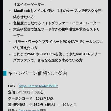
リエイターゲーマー
MacBookをメインに使い、1本のケーブルでデスクを完
結させたい方
色精度にこだわるフォトグラファー・イラストレーター
大会や配信で遮光フード付きの集中環境を求めるストリ
ーマー
リモートワークとプライベートPCをKVMでシームレスに
切り替えたい方
これまで25M1や27M1 Proを使ってきたMASTERシリー
ズのファンで、さらなる進化を求めている方
キャンペーン価格のご案内
Link
：
https://amzn.to/4wRVxTz
定価
：49,980円（税込）
クーポンコード
：
1027M1AX
適用後価格
：
44,982円（税込）
← 10％オフ
対象
：
Amazon.co.jp
限定