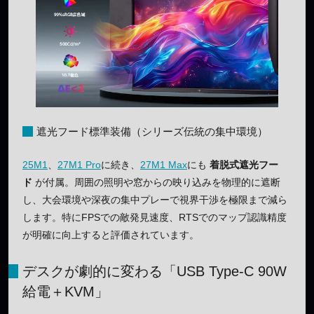
遮光フード標準装備（シリーズ伝統の集中環境）
25M1
、
27M1 Pro
に続き、
27M1 Max
にも
着脱式遮光フー
ド
が付属。周囲の照明や窓からの映り込みを物理的に遮断
し、大会環境や深夜の集中プレーで視界干渉を極限まで減ら
します。特にFPSでの敵発見速度、RTSでのマップ認識精度
が明確に向上すると評価されています。
デスクが劇的に変わる「USB Type-C 90W
給電＋KVM」