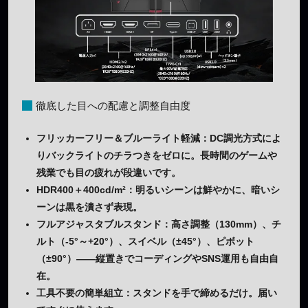
徹底した目への配慮と調整自由度
フリッカーフリー＆ブルーライト軽減
：DC調光方式によ
りバックライトのチラつきをゼロに。長時間のゲームや
残業でも目の疲れが段違いです。
HDR400＋400cd/m²
：明るいシーンは鮮やかに、暗いシ
ーンは黒を潰さず表現。
フルアジャスタブルスタンド
：高さ調整（130mm）、チ
ルト（-5°～+20°）、スイベル（±45°）、ピボット
（±90°）――縦置きでコーディングやSNS運用も自由自
在。
工具不要の簡単組立
：スタンドを手で締めるだけ。届い