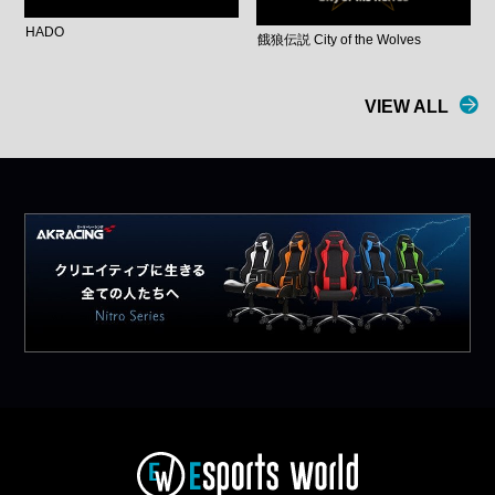
HADO
餓狼伝説 City of the Wolves
VIEW ALL