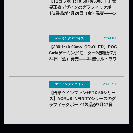
【T1コラボ+RTX 5070/5060 Ti】世
界王者デザインのグラフィックボー
ド2製品が7月24日（金）発売——シ
ルクスクリーン印刷の限定モデル
ゲーミングデバイス
2026.8.3
【280Hz+0.03ms+QD-OLED】ROG
Strixゲーミングモニター2機種が7月
24日（金）発売——34型ウルトラワ
イドと26.5型をラインアップ
ゲーミングデバイス
2026.7.30
【円形ツインファン+RTX 50シリー
ズ】AORUS INFINITYシリーズのグ
ラフィックボード4製品が7月17日
（金）発売——木目調外装のプレミ
アムデザインを採用