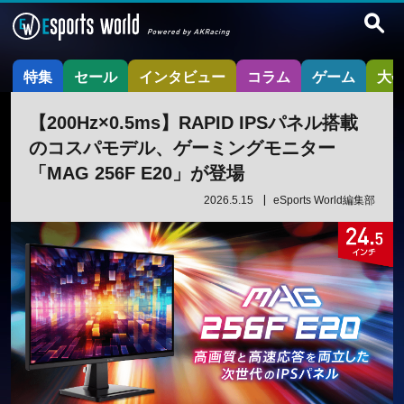
特集
セール
インタビュー
コラム
ゲーム
大
【200Hz×0.5ms】RAPID IPSパネル搭載
のコスパモデル、ゲーミングモニター
「MAG 256F E20」が登場
2026.5.15
eSports World編集部