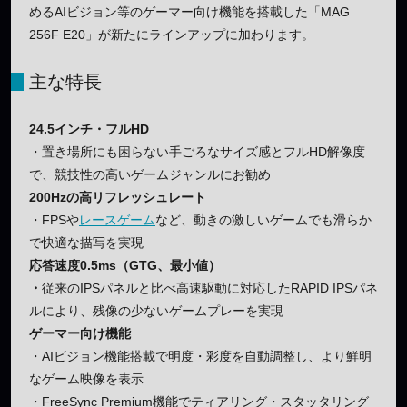
めるAIビジョン等のゲーマー向け機能を搭載した「MAG
256F E20」が新たにラインアップに加わります。
主な特長
24.5インチ・フルHD
・置き場所にも困らない手ごろなサイズ感とフルHD解像度
で、競技性の高いゲームジャンルにお勧め
200Hzの高リフレッシュレート
・FPSや
レースゲーム
など、動きの激しいゲームでも滑らか
で快適な描写を実現
応答速度0.5ms（GTG、最小値）
・
従来のIPSパネルと比べ高速駆動に対応したRAPID IPSパネ
ルにより、残像の少ないゲームプレーを実現
ゲーマー向け機能
・AIビジョン機能搭載で明度・彩度を自動調整し、より鮮明
なゲーム映像を表示
・FreeSync Premium機能でティアリング・スタッタリング