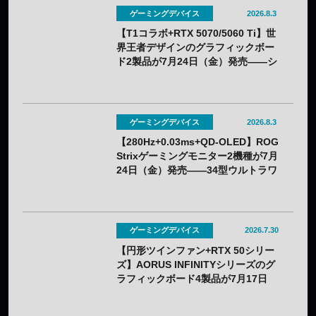
ゲーミングデバイス
2026.8.3
【T1コラボ+RTX 5070/5060 Ti】世
界王者デザインのグラフィックボー
ド2製品が7月24日（金）発売——シ
ルクスクリーン印刷の限定モデル
ゲーミングデバイス
2026.8.3
【280Hz+0.03ms+QD-OLED】ROG
Strixゲーミングモニター2機種が7月
24日（金）発売——34型ウルトラワ
イドと26.5型をラインアップ
ゲーミングデバイス
2026.7.30
【円形ツインファン+RTX 50シリー
ズ】AORUS INFINITYシリーズのグ
ラフィックボード4製品が7月17日
（金）発売——木目調外装のプレミ
アムデザインを採用