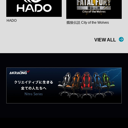
HADO
餓狼伝説 City of the Wolves
VIEW ALL