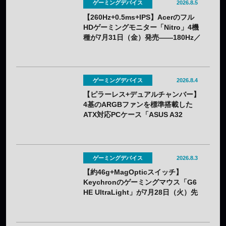
ゲーミングデバイス
2026.8.5
【260Hz+0.5ms+IPS】Acerのフル
HDゲーミングモニター「Nitro」4機
種が7月31日（金）発売——180Hz／
260Hzを用途で選べる
ゲーミングデバイス
2026.8.4
【ピラーレス+デュアルチャンバー】
4基のARGBファンを標準搭載した
ATX対応PCケース「ASUS A32
PLUS V2」が7月31日（金）発売
——2色展開
ゲーミングデバイス
2026.8.3
【約46g+MagOpticスイッチ】
Keychronのゲーミングマウス「G6
HE UltraLight」が7月28日（火）先
行販売——バッテリー着脱式で全7色