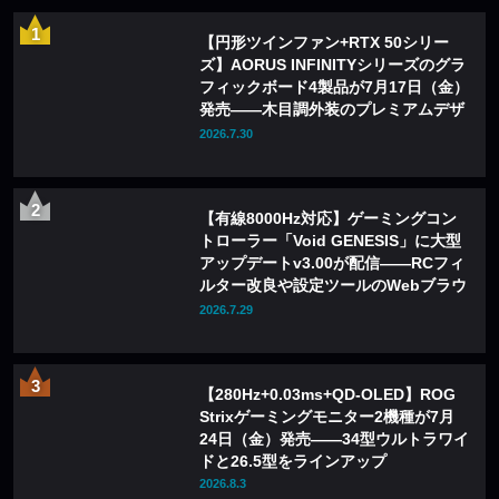
【円形ツインファン+RTX 50シリー
ズ】AORUS INFINITYシリーズのグラ
フィックボード4製品が7月17日（金）
発売——木目調外装のプレミアムデザ
インを採用
2026.7.30
【有線8000Hz対応】ゲーミングコン
トローラー「Void GENESIS」に大型
アップデートv3.00が配信——RCフィ
ルター改良や設定ツールのWebブラウ
ザ化も
2026.7.29
【280Hz+0.03ms+QD-OLED】ROG
Strixゲーミングモニター2機種が7月
24日（金）発売——34型ウルトラワイ
ドと26.5型をラインアップ
2026.8.3