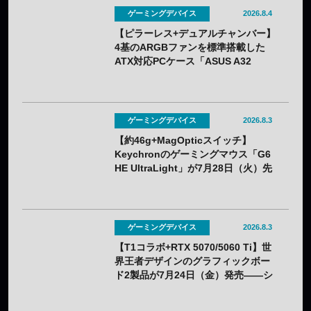
ゲーミングデバイス
2026.8.4
【ピラーレス+デュアルチャンバー】
4基のARGBファンを標準搭載した
ATX対応PCケース「ASUS A32
PLUS V2」が7月31日（金）発売
——2色展開
ゲーミングデバイス
2026.8.3
【約46g+MagOpticスイッチ】
Keychronのゲーミングマウス「G6
HE UltraLight」が7月28日（火）先
行販売——バッテリー着脱式で全7色
ゲーミングデバイス
2026.8.3
【T1コラボ+RTX 5070/5060 Ti】世
界王者デザインのグラフィックボー
ド2製品が7月24日（金）発売——シ
ルクスクリーン印刷の限定モデル