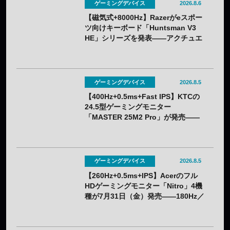
ゲーミングデバイス
2026.8.6
【磁気式+8000Hz】Razerがeスポー
ツ向けキーボード「Huntsman V3
HE」シリーズを発表——アクチュエ
ーション0.1〜4.0mmで調整可能
ゲーミングデバイス
2026.8.5
【400Hz+0.5ms+Fast IPS】KTCの
24.5型ゲーミングモニター
「MASTER 25M2 Pro」が発売——
クーポン利用で実質32,382円
ゲーミングデバイス
2026.8.5
【260Hz+0.5ms+IPS】Acerのフル
HDゲーミングモニター「Nitro」4機
種が7月31日（金）発売——180Hz／
260Hzを用途で選べる