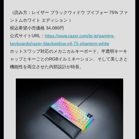
（読み方：レイザー ブラックウィドウ ブイフォー 75% ファ
ントムホワイト エディション ）
税込希望小売価格 34,080円
公式サイトURL：
https://www.razer.com/jp-jp/gaming-
keyboards/razer-blackwidow-v4-75-phantom-white
ホットスワップ対応のメカニカルキーボード。半透明キーキ
ャップとキーごとのRGBイルミネーション、そして美しさと
機能性を両立させた内部設計が特長。