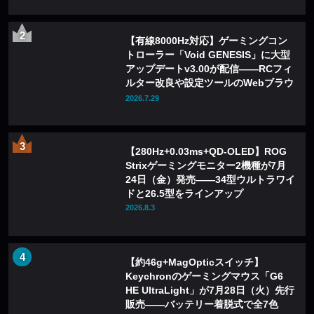
【有線8000Hz対応】ゲーミングコン
トローラー「Void GENESIS」に大型
アップデートv3.00が配信——RCフィ
ルター改良や設定ツールのWebブラウ
ザ化も
2026.7.29
【280Hz+0.03ms+QD-OLED】ROG
Strixゲーミングモニター2機種が7月
24日（金）発売——34型ウルトラワイ
ドと26.5型をラインアップ
2026.8.3
【約46g+MagOpticスイッチ】
Keychronのゲーミングマウス「G6
HE UltraLight」が7月28日（火）先行
販売——バッテリー着脱式で全7色