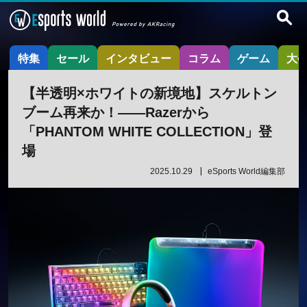
特集
セール
インタビュー
コラム
ゲーム
大
【半透明×ホワイトの新境地】スケルトン
ブーム再来か！——Razerから
「PHANTOM WHITE COLLECTION」登
場
2025.10.29
eSports World編集部