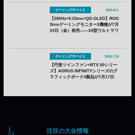
ゲーミングデバイス
2026.8.3
【280Hz+0.03ms+QD-OLED】ROG
Strixゲーミングモニター2機種が7月
24日（金）発売——34型ウルトラワ
イドと26.5型をラインアップ
ゲーミングデバイス
2026.7.30
【円形ツインファン+RTX 50シリー
ズ】AORUS INFINITYシリーズのグ
ラフィックボード4製品が7月17日
（金）発売——木目調外装のプレミ
アムデザインを採用
注目の大会情報