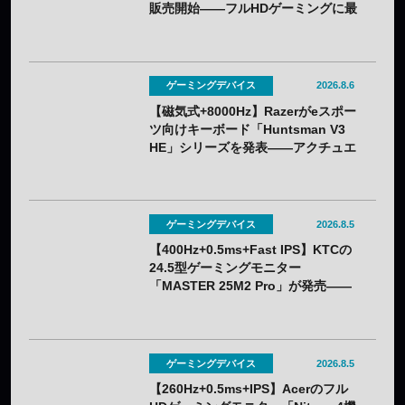
販売開始——フルHDゲーミングに最
適化
ゲーミングデバイス
2026.8.6
【磁気式+8000Hz】Razerがeスポー
ツ向けキーボード「Huntsman V3
HE」シリーズを発表——アクチュエ
ーション0.1〜4.0mmで調整可能
ゲーミングデバイス
2026.8.5
【400Hz+0.5ms+Fast IPS】KTCの
24.5型ゲーミングモニター
「MASTER 25M2 Pro」が発売——
クーポン利用で実質32,382円
ゲーミングデバイス
2026.8.5
【260Hz+0.5ms+IPS】Acerのフル