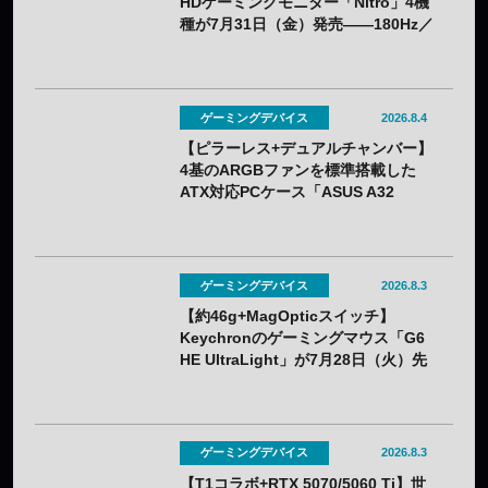
HDゲーミングモニター「Nitro」4機
種が7月31日（金）発売——180Hz／
260Hzを用途で選べる
ゲーミングデバイス
2026.8.4
【ピラーレス+デュアルチャンバー】
4基のARGBファンを標準搭載した
ATX対応PCケース「ASUS A32
PLUS V2」が7月31日（金）発売
——2色展開
ゲーミングデバイス
2026.8.3
【約46g+MagOpticスイッチ】
Keychronのゲーミングマウス「G6
HE UltraLight」が7月28日（火）先
行販売——バッテリー着脱式で全7色
ゲーミングデバイス
2026.8.3
【T1コラボ+RTX 5070/5060 Ti】世