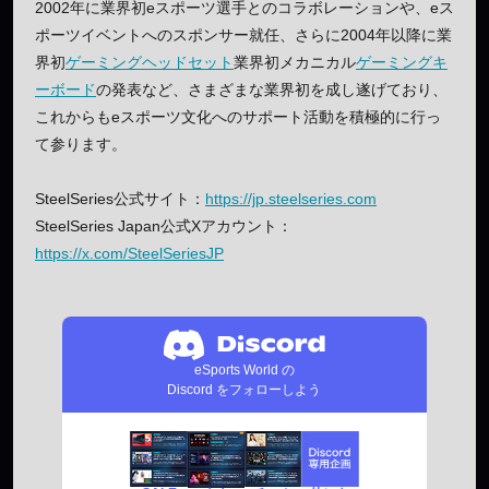
2002年に業界初eスポーツ選手とのコラボレーションや、eス
ポーツイベントへのスポンサー就任、さらに2004年以降に業
界初
ゲーミングヘッドセット
業界初メカニカル
ゲーミングキ
ーボード
の発表など、さまざまな業界初を成し遂げており、
これからもeスポーツ文化へのサポート活動を積極的に行っ
て参ります。
SteelSeries公式サイト：
https://jp.steelseries.com
SteelSeries Japan公式Xアカウント：
https://x.com/SteelSeriesJP
eSports World の
Discord をフォローしよう