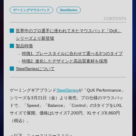
ゲーミングマウスパッド
SteelSeries
世界中のプロ選手に使われてきたマウスパッド「QcK」
シリーズより新登場
製品特徴
特徴1. プレースタイルに合わせて選べる3つのタイプ
特徴2. 進化したデザインと高品質素材を採用
SteelSeriesについて
ゲーミングギアブランド
SteelSeries
が「QcK Performance」
シリーズを3月21日（金）より発売。プロ仕様のマウスパッ
ドで、「Speed」「Balance」「Control」の3タイプをL/XL
サイズで展開。価格はLサイズ7,200円、XLサイズ8,860円
（税込）。
＜以下、ニュースリリースより＞