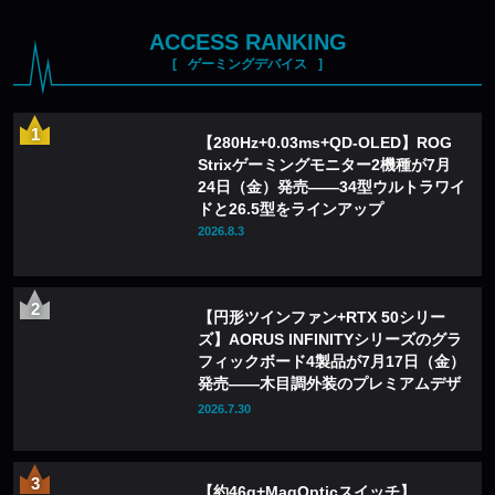
ACCESS RANKING
ゲーミングデバイス
【280Hz+0.03ms+QD-OLED】ROG
Strixゲーミングモニター2機種が7月
24日（金）発売——34型ウルトラワイ
ドと26.5型をラインアップ
2026.8.3
【円形ツインファン+RTX 50シリー
ズ】AORUS INFINITYシリーズのグラ
フィックボード4製品が7月17日（金）
発売——木目調外装のプレミアムデザ
インを採用
2026.7.30
【約46g+MagOpticスイッチ】