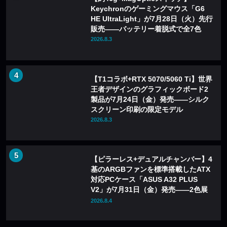
Keychronのゲーミングマウス「G6
HE UltraLight」が7月28日（火）先行
販売——バッテリー着脱式で全7色
2026.8.3
【T1コラボ+RTX 5070/5060 Ti】世界
王者デザインのグラフィックボード2
製品が7月24日（金）発売——シルク
スクリーン印刷の限定モデル
2026.8.3
【ピラーレス+デュアルチャンバー】4
基のARGBファンを標準搭載したATX
対応PCケース「ASUS A32 PLUS
V2」が7月31日（金）発売——2色展
開
2026.8.4