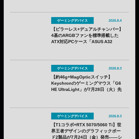
260Hzを用途で選べる
ゲーミングデバイス
2026.8.4
【ピラーレス+デュアルチャンバー】
4基のARGBファンを標準搭載した
ATX対応PCケース「ASUS A32
PLUS V2」が7月31日（金）発売
——2色展開
ゲーミングデバイス
2026.8.3
【約46g+MagOpticスイッチ】
Keychronのゲーミングマウス「G6
HE UltraLight」が7月28日（火）先
行販売——バッテリー着脱式で全7色
ゲーミングデバイス
2026.8.3
【T1コラボ+RTX 5070/5060 Ti】世
界王者デザインのグラフィックボー
ド2製品が7月24日（金）発売——シ