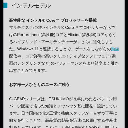
インテルモデル
高性能な インテル® Core™ プロセッサーを搭載
マルチタスクに強いインテル® Core™ プロセッサーならで
はのPerformance(高性能)コアとEfficient(高効率)コアからな
るハイブリッド・アーキテクチャーが、さらに進化しまし
た。Windows 11と連携することで、ゲームをしながらの
動画
配信や、コア負荷の高いクリエイティブなソフトウェア (動
画のレンダリングなど)のパフォーマンスをより効率よく引き
出すことができます。
お客様一人ひとりのニーズに対応
G-GEARシリーズは、TSUKUMOが長年にわたるパソコン用
パーツ販売で培った知識とノウハウを基に開発・設計してい
ます。日本国内の指定工場で熟練スタッフが一台ずつ丁寧に
組立を行うことで、高品質の製品を迅速にお届けする生産体
制をとっています。これにより高い信頼性と安心感、幅広い