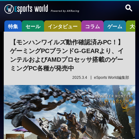
特集
セール
インタビュー
コラム
ゲーム
大
【モンハンワイルズ動作確認済みPC！】
ゲーミングPCブランドG-GEARより、イ
ンテルおよびAMDプロセッサ搭載のゲー
ミングPC各種が発売中
2025.3.4
eSports World編集部