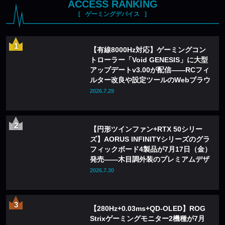
ACCESS RANKING
ゲーミングデバイス
【有線8000Hz対応】ゲーミングコン
トローラー「Void GENESIS」に大型
アップデートv3.00が配信——RCフィ
ルター改良や設定ツールのWebブラウ
ザ化も
2026.7.29
【円形ツインファン+RTX 50シリー
ズ】AORUS INFINITYシリーズのグラ
フィックボード4製品が7月17日（金）
発売——木目調外装のプレミアムデザ
インを採用
2026.7.30
【280Hz+0.03ms+QD-OLED】ROG
Strixゲーミングモニター2機種が7月