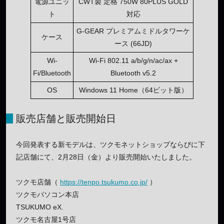
電源ユニッ
CWT製 定格 750W 80PLUS GOLD
ト
対応
G-GEAR プレミアムミドルタワーケ
ケース
ース (66JD)
Wi-
Wi-Fi 802.11 a/b/g/n/ac/ax +
Fi/Bluetooth
Bluetooth v5.2
OS
Windows 11 Home（64ビット版）
販売店舗と販売開始日
今回発表する新モデルは、ツクモネットショップならびに下
記店舗にて、2月28日（金）より販売開始いたしました。
ツクモ店舗（
https://tenpo.tsukumo.co.jp/
）
ツクモパソコン本店
TSUKUMO eX.
ツクモ名古屋1号店