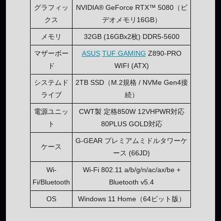
グラフィッ
NVIDIA® GeForce RTX™ 5080（ビ
クス
デオメモリ16GB）
メモリ
32GB (16GBx2枚) DDR5-5600
マザーボー
ASUS
TUF GAMING
Z890-PRO
ド
WIFI (ATX)
システムド
2TB SSD（M.2規格 / NVMe Gen4接
ライブ
続）
電源ユニッ
CWT製 定格850W 12VHPWR対応
ト
80PLUS GOLD対応
G-GEAR プレミアムミドルタワーケ
ケース
ース (66JD)
Wi-
Wi-Fi 802.11 a/b/g/n/ac/ax/be +
Fi/Bluetooth
Bluetooth v5.4
OS
Windows 11 Home（64ビット版）