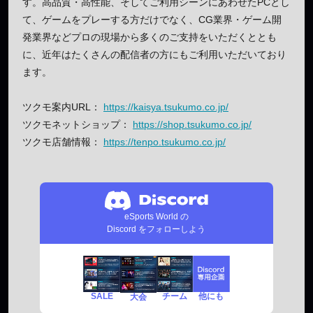
す。高品質・高性能、そしてご利用シーンにあわせたPCとし
て、ゲームをプレーする方だけでなく、CG業界・ゲーム開
発業界などプロの現場から多くのご支持をいただくととも
に、近年はたくさんの配信者の方にもご利用いただいており
ます。
ツクモ案内URL：
https://kaisya.tsukumo.co.jp/
ツクモネットショップ：
https://shop.tsukumo.co.jp/
ツクモ店舗情報：
https://tenpo.tsukumo.co.jp/
eSports World の
Discord をフォローしよう
SALE
チーム
他にも
大会