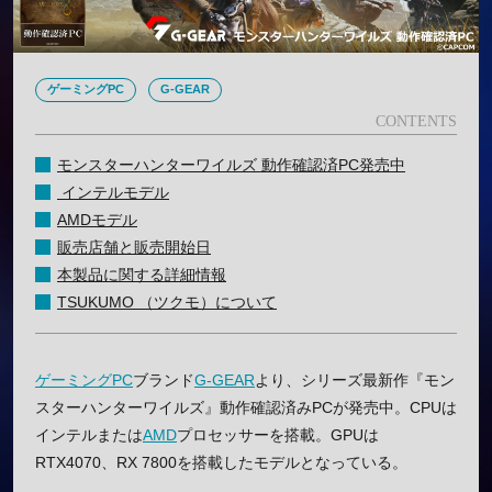
ゲーミングPC
G-GEAR
モンスターハンターワイルズ 動作確認済PC発売中
インテルモデル
AMDモデル
販売店舗と販売開始日
本製品に関する詳細情報
TSUKUMO （ツクモ）について
ゲーミングPC
ブランド
G-GEAR
より、シリーズ最新作『モン
スターハンターワイルズ』動作確認済みPCが発売中。CPUは
インテルまたは
AMD
プロセッサーを搭載。GPUは
RTX4070、RX 7800を搭載したモデルとなっている。