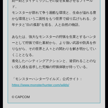
刻一刻とダイナミックにその姿を変貌させるフィール
ド。
モンスターが群れて争う過酷な環境と、生命が溢れる豊
かな環境という二面性をもつ世界で繰り広げられる、少
年ナタと”白の孤影”を巡る、人と自然の物語。
あなたは、強大なモンスターの狩猟を生業とするハンタ
ーとして狩猟で得た素材から、より強い武器や防具を作
りながら、その世界と人々との関わりを解き明かしてい
くこととなる。
進化したハンティングアクションと、途切れることのな
い没入感を追求した究極の狩猟体験が待っている。
「モンスターハンターワイルズ」公式サイト：
https://www.monsterhunter.com/wilds/
© CAPCOM