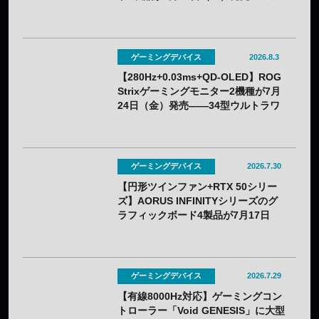
ルクスクリーン印刷の限定モデル
ゲーミングデバイス
2026.8.3
【280Hz+0.03ms+QD-OLED】ROG
Strixゲーミングモニター2機種が7月
24日（金）発売——34型ウルトラワ
イドと26.5型をラインアップ
ゲーミングデバイス
2026.7.30
【円形ツインファン+RTX 50シリー
ズ】AORUS INFINITYシリーズのグ
ラフィックボード4製品が7月17日
（金）発売——木目調外装のプレミ
アムデザインを採用
ゲーミングデバイス
2026.7.29
【有線8000Hz対応】ゲーミングコン
トローラー「Void GENESIS」に大型