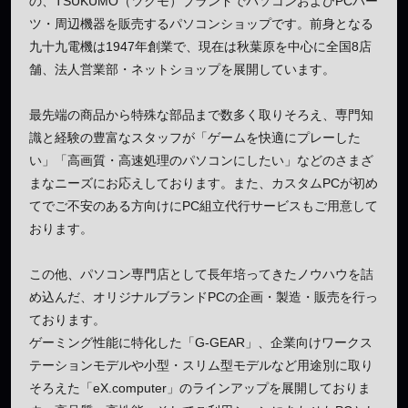
の、TSUKUMO（ツクモ）ブランドでパソコンおよびPCパー
ツ・周辺機器を販売するパソコンショップです。前身となる
九十九電機は1947年創業で、現在は秋葉原を中心に全国8店
舗、法人営業部・ネットショップを展開しています。
最先端の商品から特殊な部品まで数多く取りそろえ、専門知
識と経験の豊富なスタッフが「ゲームを快適にプレーした
い」「高画質・高速処理のパソコンにしたい」などのさまざ
まなニーズにお応えしております。また、カスタムPCが初め
てでご不安のある方向けにPC組立代行サービスもご用意して
おります。
この他、パソコン専門店として長年培ってきたノウハウを詰
め込んだ、オリジナルブランドPCの企画・製造・販売を行っ
ております。
ゲーミング性能に特化した「G-GEAR」、企業向けワークス
テーションモデルや小型・スリム型モデルなど用途別に取り
そろえた「eX.computer」のラインアップを展開しておりま