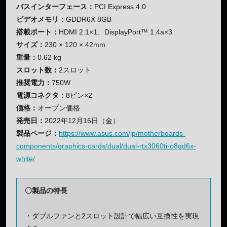
バスインターフェース：
PCI Express 4.0
ビデオメモリ：
GDDR6X 8GB
搭載ポート：
HDMI 2.1×1、DisplayPort™ 1.4a×3
サイズ：
230 × 120 × 42mm
重量：
0.62 kg
スロット数：
2スロット
推奨電力：
750W
電源コネクタ：
8ピン×2
価格：
オープン価格
発売日：
2022年12月16日（金）
製品ページ：
https://www.asus.com/jp/motherboards-
components/graphics-cards/dual/dual-rtx3060ti-o8gd6x-
white/
〇製品の特長
・ダブルファンと2スロット設計で幅広い互換性を実現