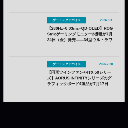
ルクスクリーン印刷の限定モデル
ゲーミングデバイス
2026.8.3
【280Hz+0.03ms+QD-OLED】ROG
Strixゲーミングモニター2機種が7月
24日（金）発売——34型ウルトラワ
イドと26.5型をラインアップ
ゲーミングデバイス
2026.7.30
【円形ツインファン+RTX 50シリー
ズ】AORUS INFINITYシリーズのグ
ラフィックボード4製品が7月17日
（金）発売——木目調外装のプレミ
アムデザインを採用