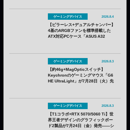
ゲーミングデバイス
2026.8.4
【ピラーレス+デュアルチャンバー】
4基のARGBファンを標準搭載した
ATX対応PCケース「ASUS A32
PLUS V2」が7月31日（金）発売
——2色展開
ゲーミングデバイス
2026.8.3
【約46g+MagOpticスイッチ】
Keychronのゲーミングマウス「G6
HE UltraLight」が7月28日（火）先
行販売——バッテリー着脱式で全7色
ゲーミングデバイス
2026.8.3
【T1コラボ+RTX 5070/5060 Ti】世
界王者デザインのグラフィックボー
ド2製品が7月24日（金）発売——シ