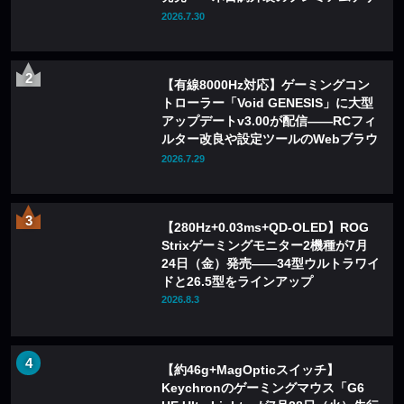
インを採用
2026.7.30
【有線8000Hz対応】ゲーミングコン
トローラー「Void GENESIS」に大型
アップデートv3.00が配信——RCフィ
ルター改良や設定ツールのWebブラウ
ザ化も
2026.7.29
【280Hz+0.03ms+QD-OLED】ROG
Strixゲーミングモニター2機種が7月
24日（金）発売——34型ウルトラワイ
ドと26.5型をラインアップ
2026.8.3
【約46g+MagOpticスイッチ】
Keychronのゲーミングマウス「G6