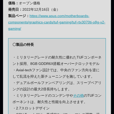
価格：
オープン価格
発売日：
2022年12月16日（金）
製品ページ：
https://www.asus.com/motherboards-
components/graphics-cards/tuf-gaming/tuf-rtx3070ti-o8g-v2-
gaming/
〇製品の特長
・ミリタリーグレードの耐久性に優れたTUFコンポーネ
ント採用、8GB GDDR6X搭載オーバークロックモデル
・Axial-techファン設計では、中央のファン方向を逆に
して乱流を抑えた新チューニングを施しています。
・デュアルボールファンベアリングは、スリーブベアリ
ングの設計の最大2倍長持ちします。
・ミリタリーグレードのコンデンサや
その他
のTUFコン
ポーネントは、耐久性と性能を向上させます。
・2.7スロットデザイン