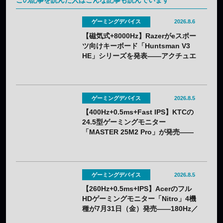
ゲーミングデバイス
2026.8.6
【磁気式+8000Hz】Razerがeスポー
ツ向けキーボード「Huntsman V3
HE」シリーズを発表——アクチュエ
ーション0.1〜4.0mmで調整可能
ゲーミングデバイス
2026.8.5
【400Hz+0.5ms+Fast IPS】KTCの
24.5型ゲーミングモニター
「MASTER 25M2 Pro」が発売——
クーポン利用で実質32,382円
ゲーミングデバイス
2026.8.5
【260Hz+0.5ms+IPS】Acerのフル
HDゲーミングモニター「Nitro」4機
種が7月31日（金）発売——180Hz／
260Hzを用途で選べる