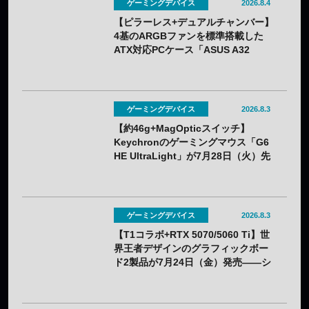
ゲーミングデバイス
2026.8.4
【ピラーレス+デュアルチャンバー】
4基のARGBファンを標準搭載した
ATX対応PCケース「ASUS A32
PLUS V2」が7月31日（金）発売
——2色展開
ゲーミングデバイス
2026.8.3
【約46g+MagOpticスイッチ】
Keychronのゲーミングマウス「G6
HE UltraLight」が7月28日（火）先
行販売——バッテリー着脱式で全7色
ゲーミングデバイス
2026.8.3
【T1コラボ+RTX 5070/5060 Ti】世
界王者デザインのグラフィックボー
ド2製品が7月24日（金）発売——シ
ルクスクリーン印刷の限定モデル