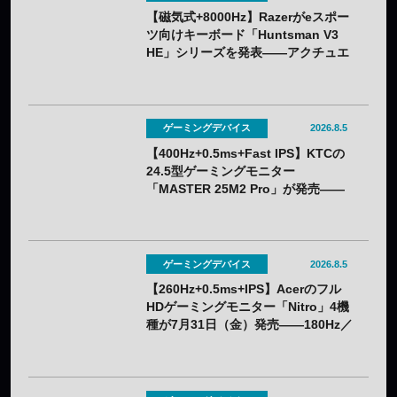
【磁気式+8000Hz】Razerがeスポー
ツ向けキーボード「Huntsman V3
HE」シリーズを発表——アクチュエ
ーション0.1〜4.0mmで調整可能
ゲーミングデバイス
2026.8.5
【400Hz+0.5ms+Fast IPS】KTCの
24.5型ゲーミングモニター
「MASTER 25M2 Pro」が発売——
クーポン利用で実質32,382円
ゲーミングデバイス
2026.8.5
【260Hz+0.5ms+IPS】Acerのフル
HDゲーミングモニター「Nitro」4機
種が7月31日（金）発売——180Hz／
260Hzを用途で選べる