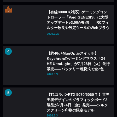
【有線8000Hz対応】ゲーミングコン
トローラー「Void GENESIS」に大型
アップデートv3.00が配信——RCフィ
ルター改良や設定ツールのWebブラウ
ザ化も
2026.7.29
【約46g+MagOpticスイッチ】
Keychronのゲーミングマウス「G6
HE UltraLight」が7月28日（火）先行
販売——バッテリー着脱式で全7色
2026.8.3
【T1コラボ+RTX 5070/5060 Ti】世界
王者デザインのグラフィックボード2
製品が7月24日（金）発売——シルク
スクリーン印刷の限定モデル
2026.8.3