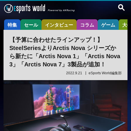
特集
セール
インタビュー
コラム
ゲーム
大
【予算に合わせたラインアップ！】
SteelSeriesよりArctis Nova シリーズか
ら新たに「Arctis Nova 1」「Arctis Nova
3」「Arctis Nova 7」3製品が追加！
2022.9.21
eSports World編集部