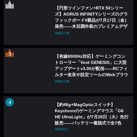
【円形ツインファン+RTX 50シリー
ズ】AORUS INFINITYシリーズのグラ
フィックボード4製品が7月17日（金）
発売——木目調外装のプレミアムデザ
インを採用
2026.7.30
【有線8000Hz対応】ゲーミングコン
トローラー「Void GENESIS」に大型
アップデートv3.00が配信——RCフィ
ルター改良や設定ツールのWebブラウ
ザ化も
2026.7.29
【約46g+MagOpticスイッチ】
Keychronのゲーミングマウス「G6
HE UltraLight」が7月28日（火）先行
販売——バッテリー着脱式で全7色
2026.8.3