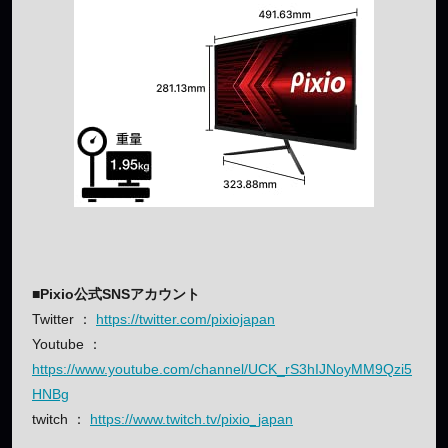
■Pixio公式SNSアカウント
Twitter ：
https://twitter.com/pixiojapan
Youtube ：
https://www.youtube.com/channel/UCK_rS3hIJNoyMM9Qzi5
HNBg
twitch ：
https://www.twitch.tv/pixio_japan