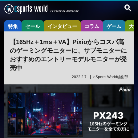
特集
セール
インタビュー
コラム
ゲーム
大
【165Hz＋1ms＋VA】Pixioからコスパ高
のゲーミングモニターに、サブモニターに
おすすめのエントリーモデルモニターが発
売中
2022.2.7
eSports World編集部