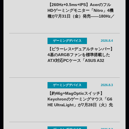
【260Hz+0.5ms+IPS】Acerのフル
HDゲーミングモニター「Nitro」4機
種が7月31日（金）発売——180Hz／
260Hzを用途で選べる
ゲーミングデバイス
2026.8.4
【ピラーレス+デュアルチャンバー】
4基のARGBファンを標準搭載した
ATX対応PCケース「ASUS A32
PLUS V2」が7月31日（金）発売
——2色展開
ゲーミングデバイス
2026.8.3
【約46g+MagOpticスイッチ】
Keychronのゲーミングマウス「G6
HE UltraLight」が7月28日（火）先
行販売——バッテリー着脱式で全7色