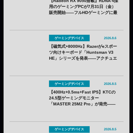
【Radeon RX 9050搭載】RDNA 4採
用のゲーミングPCが7月31日（金）
販売開始——フルHDゲーミングに最
適化
ゲーミングデバイス
2026.8.6
【磁気式+8000Hz】Razerがeスポー
ツ向けキーボード「Huntsman V3
HE」シリーズを発表——アクチュエ
ーション0.1〜4.0mmで調整可能
ゲーミングデバイス
2026.8.5
【400Hz+0.5ms+Fast IPS】KTCの
24.5型ゲーミングモニター
「MASTER 25M2 Pro」が発売——
クーポン利用で実質32,382円
ゲーミングデバイス
2026.8.5