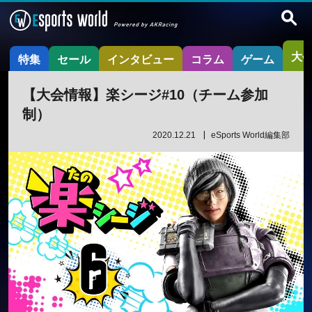
大
特集
セール
インタビュー
コラム
ゲーム
【大会情報】楽シージ#10（チーム参加
制）
2020.12.21
eSports World編集部