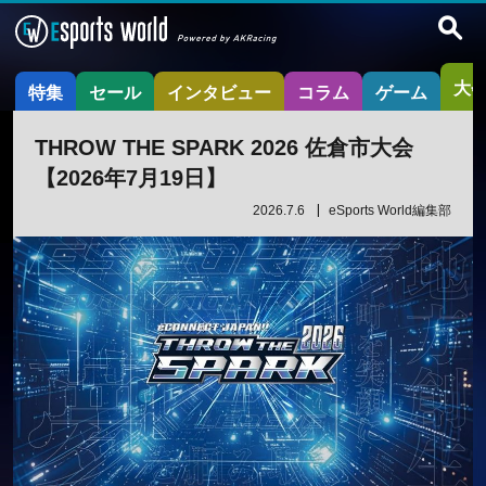
大
特集
セール
インタビュー
コラム
ゲーム
THROW THE SPARK 2026 佐倉市大会
【2026年7月19日】
2026.7.6
eSports World編集部