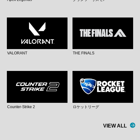
VALORANT
THE FINALS
Counter-Strike 2
ロケットリーグ
VIEW ALL