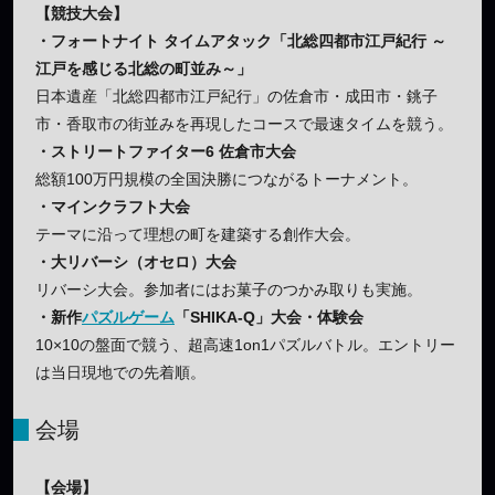
【競技大会】
・フォートナイト タイムアタック「北総四都市江戸紀行 ～
江戸を感じる北総の町並み～」
日本遺産「北総四都市江戸紀行」の佐倉市・成田市・銚子
市・香取市の街並みを再現したコースで最速タイムを競う。
・ストリートファイター6 佐倉市大会
総額100万円規模の全国決勝につながるトーナメント。
・マインクラフト大会
テーマに沿って理想の町を建築する創作大会。
・大リバーシ（オセロ）大会
リバーシ大会。参加者にはお菓子のつかみ取りも実施。
・新作
パズルゲーム
「SHIKA-Q」大会・体験会
10×10の盤面で競う、超高速1on1パズルバトル。エントリー
は当日現地での先着順。
会場
【会場】