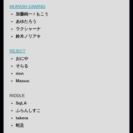
MURASH GAMING
加藤純一 / もこう
あゆたろう
ラクシャーナ
鈴木ノリアキ
REJECT
おにや
そらる
rion
Masuo
RIDDLE
SqLA
ふらんしすこ
takera
蛇足