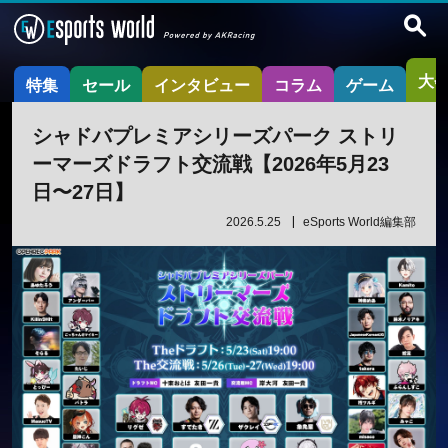
大
特集
セール
インタビュー
コラム
ゲーム
シャドバプレミアシリーズパーク ストリ
ーマーズドラフト交流戦【2026年5月23
日〜27日】
2026.5.25
eSports World編集部