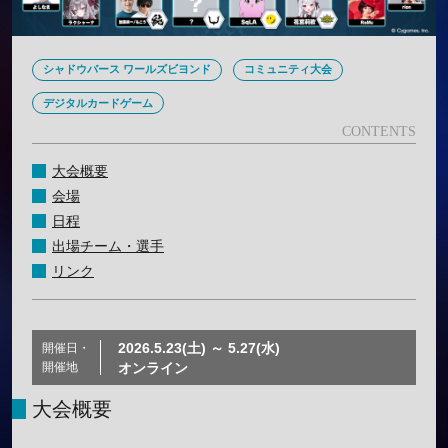
シャドウバース ワールズビヨンド
コミュニティ大会
デジタルカードゲーム
大会概要
会場
日程
出場チーム・選手
リンク
2026.5.23(土) ～ 5.27(水)
開催日・
開催地
オンライン
大会概要