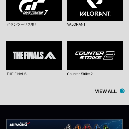
グランツーリスモ7
VALORANT
THE FINALS
Counter-Strike 2
VIEW ALL