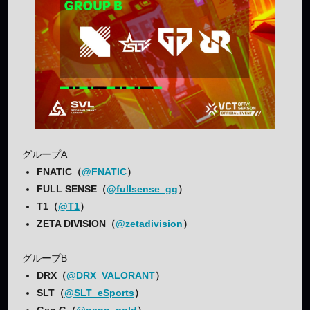
グループA
FNATIC（
@FNATIC
）
FULL SENSE（
@fullsense_gg
）
T1（
@T1
）
ZETA DIVISION（
@zetadivision
）
グループB
DRX（
@DRX_VALORANT
）
SLT（
@SLT_eSports
）
Gen.G（
@geng_gold
）