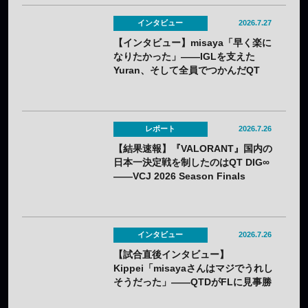
インタビュー
2026.7.27
【インタビュー】misaya「早く楽に
なりたかった」——IGLを支えた
Yuran、そして全員でつかんだQT
DIG∞悲願の日本一
レポート
2026.7.26
【結果速報】『VALORANT』国内の
日本一決定戦を制したのはQT DIG∞
——VCJ 2026 Season Finals
インタビュー
2026.7.26
【試合直後インタビュー】
Kippei「misayaさんはマジでうれし
そうだった」――QTDがFLに見事勝
利。若手のホープKippeiが感じるチ