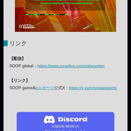
リンク
【配信】
SOOP global：
https://www.sooplive.com/valoranten
【リンク】
SOOP game&
eスポーツ
公式X：
https://x.com/soopesports
eSports World の