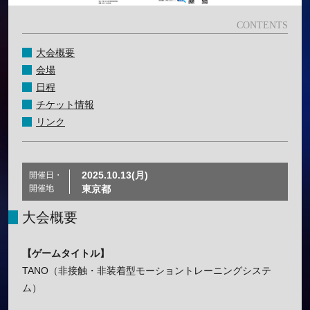
大会概要
会場
日程
チケット情報
リンク
2025.10.13(月)
開催日・
開催地
東京都
大会概要
【ゲームタイトル】
TANO（非接触・非装着型モーショントレーニングシステ
ム）