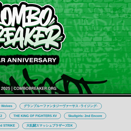
 Wolves
グランブルーファンタジーヴァーサス -ライジング-
 2
THE KING OF FIGHTERS XV
Skullgirls: 2nd Encore
 STRIKE
大乱闘スマッシュブラザーズDX