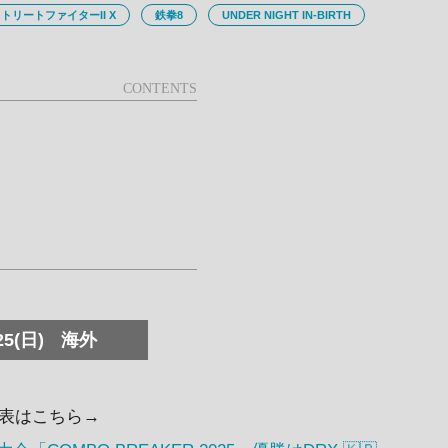
トリートファイターII X
鉄拳8
UNDER NIGHT IN-BIRTH
25(日)
海外
表はこちら→