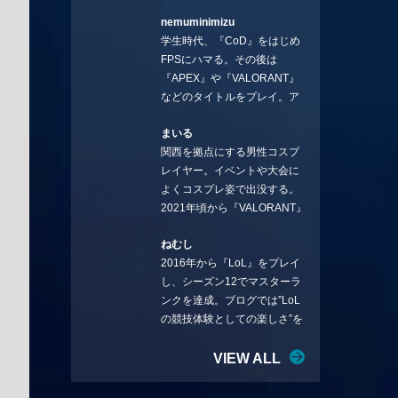
ろ、編集の方に拾ってもらい
nemuminimizu
コラムを連載させてもらえる
学生時代、『CoD』をはじめ
ことになりました。言いたい
FPSにハマる。その後は
ことを言っていきます。X：
『APEX』や『VALORANT』
https://x.com/stormKUBO
などのタイトルをプレイ。ア
YouTube：
ーティストの楽曲や企業用
https://www.youtube.com/@sto
まいる
BGMなどを手掛ける作曲家と
rmKUBO
関西を拠点にする男性コスプ
フリーランスのライターの二
レイヤー。イベントや大会に
足の草鞋を履いて幅広く活動
よくコスプレ姿で出没する。
中。無類のラーメン好き！
2021年頃から『VALORANT』
Twitter:@ongakucas
にハマり、競技シーンを追い
ねむし
続ける。現在の推しチームは
2016年から『LoL』をプレイ
「CREST GAMING」。X：
し、シーズン12でマスターラ
@mlunias（Photo by
ンクを達成。ブログでは”LoL
Subaru.F.）
の競技体験としての楽しさ”を
テーマに情報を発信中。ニダ
リーを愛し、元ADCメイン
VIEW ALL
で、現在はMIDサイラスをメイ
ンにする変な経歴を持つ。