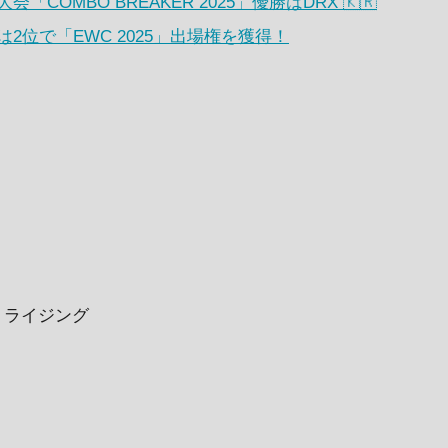
COMBO BREAKER 2025」優勝はDRX 🇰🇷
エフは2位で「EWC 2025」出場権を獲得！
: ライジング