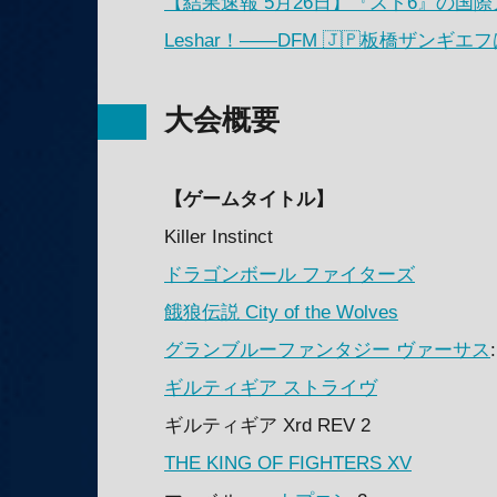
【結果速報 5月26日】『スト6』の国際大会「
Leshar！——DFM 🇯🇵板橋ザンギ
大会概要
【ゲームタイトル】
Killer Instinct
ドラゴンボール ファイターズ
餓狼伝説 City of the Wolves
グランブルーファンタジー ヴァーサス
ギルティギア ストライヴ
ギルティギア Xrd REV 2
THE KING OF FIGHTERS XV