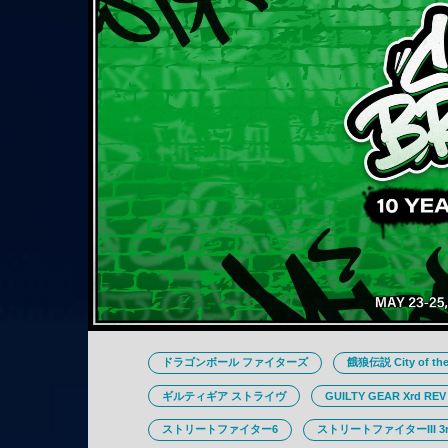
ドラゴンボール ファイターズ
餓狼伝説 City of the
ギルティギア ストライヴ
GUILTY GEAR Xrd REV
ストリートファイター6
ストリートファイターIII 3rd