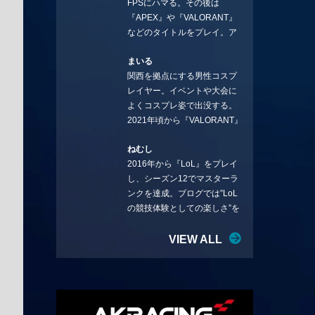
FPSにハマる。その後は
ことを言っていきます。X：
『APEX』や『VALORANT』
https://x.com/stormKUBO
などのタイトルをプレイ。ア
YouTube：
ーティストの楽曲や企業用
https://www.youtube.com/@sto
まいる
BGMなどを手掛ける作曲家と
rmKUBO
関西を拠点にする男性コスプ
フリーランスのライターの二
レイヤー。イベントや大会に
足の草鞋を履いて幅広く活動
よくコスプレ姿で出没する。
中。無類のラーメン好き！
2021年頃から『VALORANT』
Twitter:@ongakucas
にハマり、競技シーンを追い
ねむし
続ける。現在の推しチームは
2016年から『LoL』をプレイ
「CREST GAMING」。X：
し、シーズン12でマスターラ
@mlunias（Photo by
ンクを達成。ブログでは”LoL
Subaru.F.）
の競技体験としての楽しさ”を
テーマに情報を発信中。ニダ
リーを愛し、元ADCメイン
VIEW ALL
で、現在はMIDサイラスをメイ
ンにする変な経歴を持つ。
Twitter：@nemshifn ブログ：
nemumemo.com