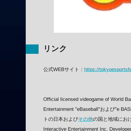
リンク
公式WEBサイト：
https://tokyoesportsf
Official licensed videogame of World Ba
Entertainment "eBaseball"
トの日本および
その他
の国と地域における
Interactive Entertainment Inc. Develope