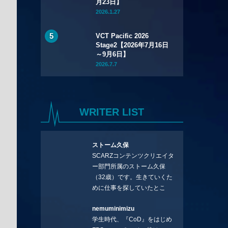
月23日】
2026.1.27
VCT Pacific 2026
Stage2【2026年7月16日
～9月6日】
2026.7.7
WRITER LIST
ストーム久保
SCARZコンテンツクリエイタ
ー部門所属のストーム久保
（32歳）です。生きていくた
めに仕事を探していたとこ
ろ、編集の方に拾ってもらい
nemuminimizu
コラムを連載させてもらえる
学生時代、『CoD』をはじめ
ことになりました。言いたい