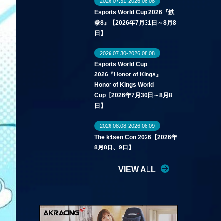
2026.07.31-2026.08.08
Esports World Cup 2026『鉄
拳8』【2026年7月31日～8月8
日】
2026.07.30-2026.08.08
Esports World Cup
2026『Honor of Kings』
Honor of Kings World
Cup【2026年7月30日～8月8
日】
2026.08.08-2026.08.09
The k4sen Con 2026【2026年
8月8日、9日】
VIEW ALL