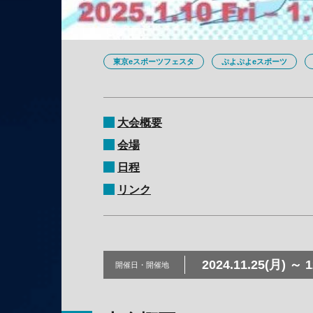
東京eスポーツフェスタ
ぷよぷよeスポーツ
大会概要
会場
日程
リンク
2024.11.25(月) ～ 1
開催日・
開催地