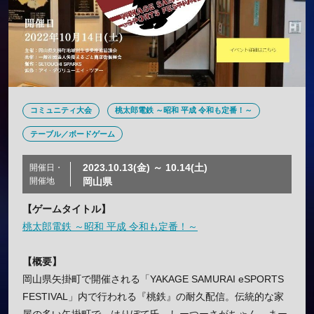
コミュニティ大会
桃太郎電鉄 ～昭和 平成 令和も定番！～
テーブル／ボードゲーム
2023.10.13(金) ～ 10.14(土)
開催日・
開催地
岡山県
【ゲームタイトル】
桃太郎電鉄 ～昭和 平成 令和も定番！～
【概要】
岡山県矢掛町で開催される「YAKAGE SAMURAI eSPORTS
FESTIVAL」内で行われる『桃鉄』の耐久配信。伝統的な家