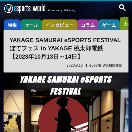
大
特集
セール
インタビュー
コラム
ゲーム
YAKAGE SAMURAI eSPORTS FESTIVAL
ぼてフェス in YAKAGE 桃太郎電鉄
【2023年10月13日～14日】
2023.9.16
eSports World編集部