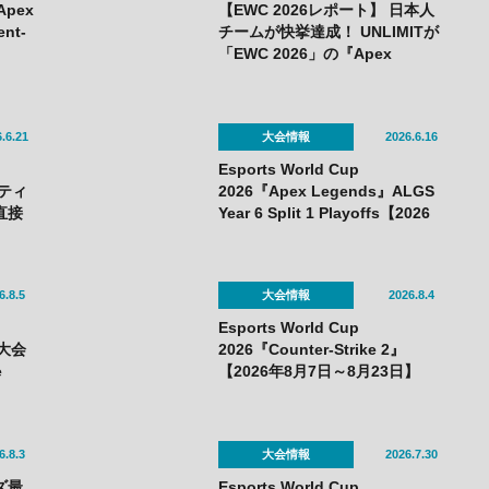
Apex
【EWC 2026レポート】 日本人
ent-
チームが快挙達成！ UNLIMITが
「EWC 2026」の『Apex
Legends』部門で初優勝！
.6.21
大会情報
2026.6.16
Esports World Cup
ーティ
2026『Apex Legends』ALGS
直接
Year 6 Split 1 Playoffs【2026
が盛
年7月7日～11日】
6.8.5
大会情報
2026.8.4
Esports World Cup
ツ大会
2026『Counter-Strike 2』
e
【2026年8月7日～8月23日】
日
6.8.3
大会情報
2026.7.30
ズ最
Esports World Cup