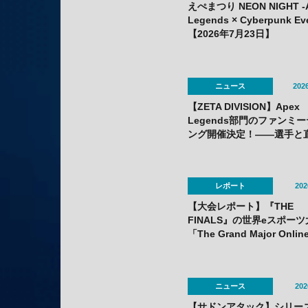
えぺまつり NEON NIGHT -
Legends × Cyberpunk Ev
【2026年7月23日】
ニュース
2026
【ZETA DIVISION】Apex
Legends部門のファンミ
ング開催決定！——選手と
交流できる豪華コンテンツ
りだくさん
レポート
202
【大会レポート】『THE
FINALS』の世界eスポー
「The Grand Major Onlin
Series」APAC決勝で韓国
HIBOOが2連勝——7月25
（土）開催
ニュース
202
【サドンアタック】シリー