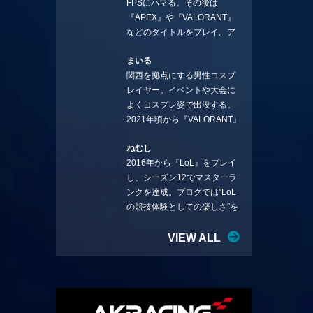
FPSにハマる。その後は
ことを言っていきます。X：
『APEX』や『VALORANT』
https://x.com/stormKUBO
などのタイトルをプレイ。ア
YouTube：
ーティストの楽曲や企業用
https://www.youtube.com/@sto
まいる
BGMなどを手掛ける作曲家と
rmKUBO
関西を拠点にする男性コスプ
フリーランスのライターの二
レイヤー。イベントや大会に
足の草鞋を履いて幅広く活動
よくコスプレ姿で出没する。
中。無類のラーメン好き！
2021年頃から『VALORANT』
Twitter:@ongakucas
にハマり、競技シーンを追い
ねむし
続ける。現在の推しチームは
2016年から『LoL』をプレイ
「CREST GAMING」。X：
し、シーズン12でマスターラ
@mlunias（Photo by
ンクを達成。ブログでは”LoL
Subaru.F.）
の競技体験としての楽しさ”を
テーマに情報を発信中。ニダ
リーを愛し、元ADCメイン
VIEW ALL
で、現在はMIDサイラスをメイ
ンにする変な経歴を持つ。
Twitter：@nemshifn ブログ：
nemumemo.com