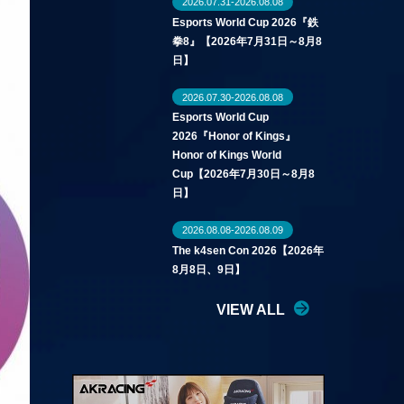
2026.07.31-2026.08.08
Esports World Cup 2026『鉄
拳8』【2026年7月31日～8月8
日】
2026.07.30-2026.08.08
Esports World Cup
2026『Honor of Kings』
Honor of Kings World
Cup【2026年7月30日～8月8
日】
2026.08.08-2026.08.09
The k4sen Con 2026【2026年
8月8日、9日】
VIEW ALL