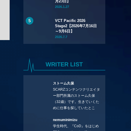
月23日】
2026.1.27
VCT Pacific 2026
Stage2【2026年7月16日
～9月6日】
2026.7.7
WRITER LIST
ストーム久保
SCARZコンテンツクリエイタ
ー部門所属のストーム久保
（32歳）です。生きていくた
めに仕事を探していたとこ
ろ、編集の方に拾ってもらい
nemuminimizu
コラムを連載させてもらえる
学生時代、『CoD』をはじめ
ことになりました。言いたい