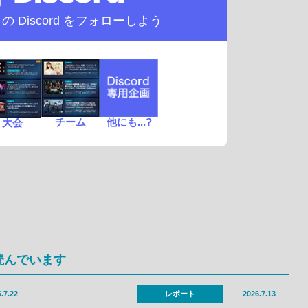
d の
Discord をフォローしよう
チーム
他にも...?
大会
読んでいます
.7.22
レポート
2026.7.13