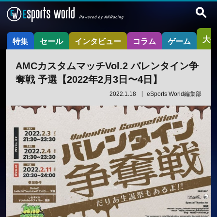
大
特集
セール
インタビュー
コラム
ゲーム
AMCカスタムマッチVol.2 バレンタイン争
奪戦 予選【2022年2月3日〜4日】
2022.1.18
eSports World編集部