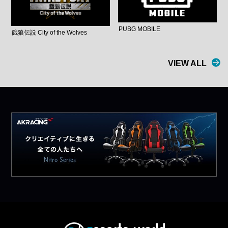
PUBG MOBILE
餓狼伝説 City of the Wolves
VIEW ALL