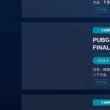
大会。予
地域上位8
公式大会
大会情
PUBG
FINA
2022.8
日本・韓国
ジア大会
公式大会
大会情