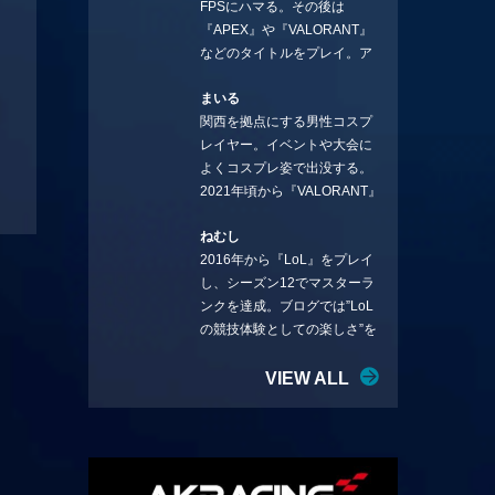
FPSにハマる。その後は
ことを言っていきます。X：
『APEX』や『VALORANT』
https://x.com/stormKUBO
などのタイトルをプレイ。ア
YouTube：
ーティストの楽曲や企業用
https://www.youtube.com/@sto
まいる
BGMなどを手掛ける作曲家と
rmKUBO
関西を拠点にする男性コスプ
フリーランスのライターの二
レイヤー。イベントや大会に
足の草鞋を履いて幅広く活動
よくコスプレ姿で出没する。
中。無類のラーメン好き！
2021年頃から『VALORANT』
Twitter:@ongakucas
にハマり、競技シーンを追い
ねむし
続ける。現在の推しチームは
2016年から『LoL』をプレイ
「CREST GAMING」。X：
し、シーズン12でマスターラ
@mlunias（Photo by
ンクを達成。ブログでは”LoL
Subaru.F.）
の競技体験としての楽しさ”を
テーマに情報を発信中。ニダ
リーを愛し、元ADCメイン
VIEW ALL
で、現在はMIDサイラスをメイ
ンにする変な経歴を持つ。
Twitter：@nemshifn ブログ：
nemumemo.com