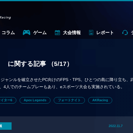
コラム
ゲーム
大会情報
レポート
」
に関する記事
（5/17）
というジャンルを確立させたPC向けのFPS・TPS。ひとつの島に降り立ち、
、4人でのチームプレーもあり、eスポーツ大会も実施されている。
イター6
Apex Legends
フォートナイト
AKRacing
報
2022.11.7