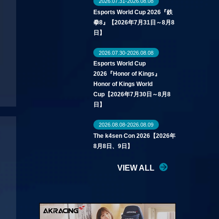
2026.07.31-2026.08.08
Esports World Cup 2026『鉄
拳8』【2026年7月31日～8月8
日】
2026.07.30-2026.08.08
Esports World Cup
2026『Honor of Kings』
Honor of Kings World
Cup【2026年7月30日～8月8
日】
2026.08.08-2026.08.09
The k4sen Con 2026【2026年
8月8日、9日】
VIEW ALL