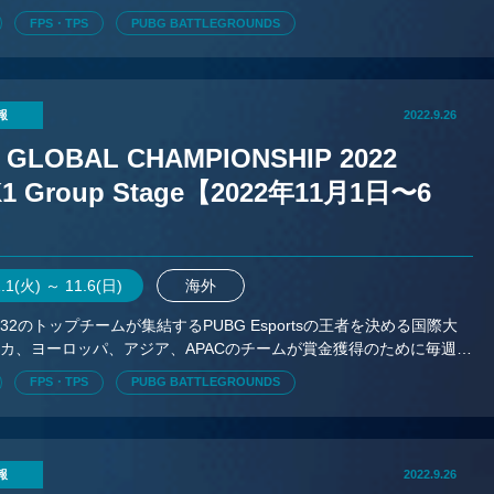
合う。
FPS・TPS
PUBG BATTLEGROUNDS
報
2022.9.26
 GLOBAL CHAMPIONSHIP 2022
1 Group Stage【2022年11月1日〜6
1.1(火) ～ 11.6(日)
海外
32のトップチームが集結するPUBG Esportsの王者を決める国際大
カ、ヨーロッパ、アジア、APACのチームが賞金獲得のために毎週会
合う。
FPS・TPS
PUBG BATTLEGROUNDS
報
2022.9.26