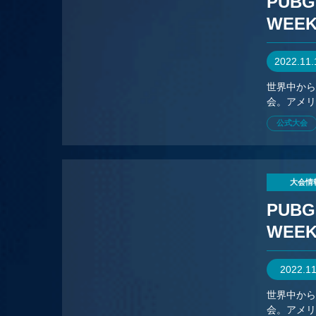
PUBG
WEE
2022.11
世界中から
会。アメリ
場で競い
公式大会
大会情
PUBG
WEE
2022.1
世界中から
会。アメリ