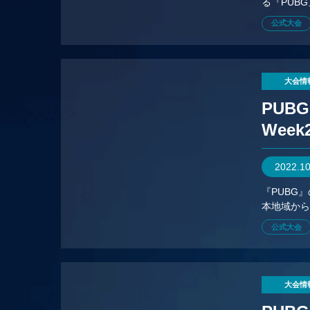
る『PUB
公式大会
大会情
PUBG 
Week
2022.1
『PUBG
本地域から
公式大会
大会情