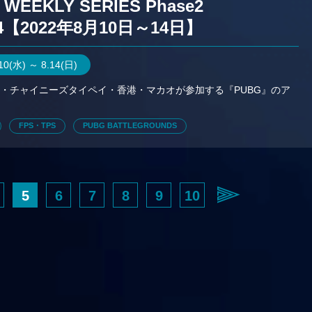
 WEEKLY SERIES Phase2
4【2022年8月10日～14日】
.10(水) ～ 8.14(日)
・チャイニーズタイペイ・香港・マカオが参加する『PUBG』のア
。
FPS・TPS
PUBG BATTLEGROUNDS
5
6
7
8
9
10