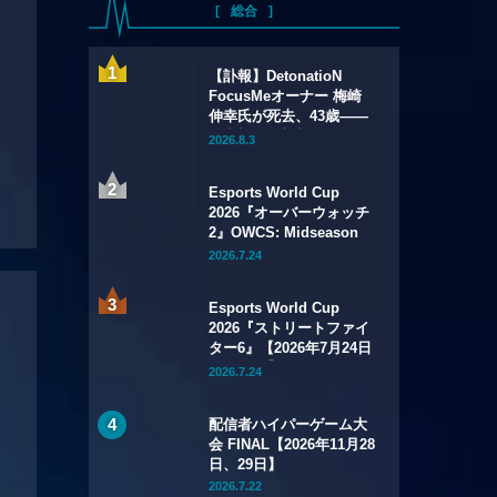
総合
【訃報】DetonatioN
FocusMeオーナー 梅崎
伸幸氏が死去、43歳——
国内初の給与制eスポーツ
2026.8.3
チームの創設者
Esports World Cup
2026『オーバーウォッチ
2』OWCS: Midseason
Championship【2026年
2026.7.24
7月29日～8月2日】
Esports World Cup
2026『ストリートファイ
ター6』【2026年7月24日
～8月1日】
2026.7.24
配信者ハイパーゲーム大
会 FINAL【2026年11月28
日、29日】
2026.7.22