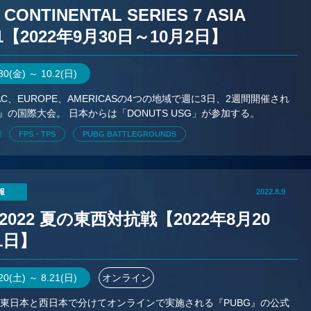
 CONTINENTAL SERIES 7 ASIA
1【2022年9月30日～10月2日】
.30(金) ～ 10.2(日)
PAC、EUROPE、AMERICASの4つの地域で週に3日、2週間開催され
G』の国際大会。 日本からは「DONUTS USG」が参加する。
FPS・TPS
PUBG BATTLEGROUNDS
報
2022.8.9
 2022 夏の東西対抗戦【2022年8月20
1日】
.20(土) ～ 8.21(日)
オンライン
東日本と西日本で分けてオンラインで実施される『PUBG』の公式