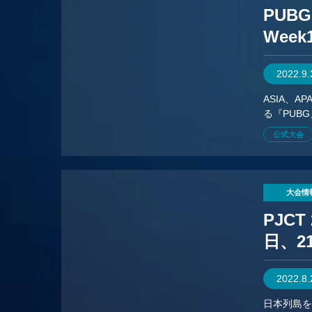
PUBG
Week
2022.9
ASIA、A
る『PUB
公式大会
大会情
PJCT
日、2
2022.8
日本列島を