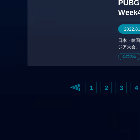
PUBG
Week
2022.8
日本・韓国
ジア大会
公式大会
1
2
3
4