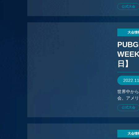
場で競い
公式大会
大会情
PUBG
WEEK
日】
2022.1
世界中から
会。アメリ
場で競い
公式大会
大会情