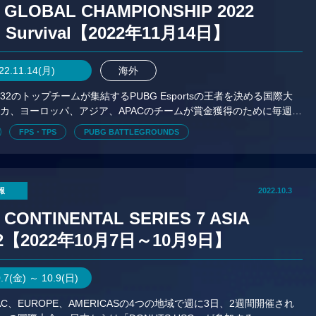
 GLOBAL CHAMPIONSHIP 2022
d Survival【2022年11月14日】
22.11.14(月)
海外
32のトップチームが集結するPUBG Esportsの王者を決める国際大
カ、ヨーロッパ、アジア、APACのチームが賞金獲得のために毎週会
合う。
FPS・TPS
PUBG BATTLEGROUNDS
報
2022.10.3
 CONTINENTAL SERIES 7 ASIA
2【2022年10月7日～10月9日】
0.7(金) ～ 10.9(日)
PAC、EUROPE、AMERICASの4つの地域で週に3日、2週間開催され