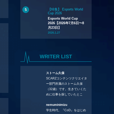
【特集】 Esports World
Cup 2026
Esports World Cup
2026【2026年7月6日〜8
月23日】
2026.1.27
WRITER LIST
ストーム久保
SCARZコンテンツクリエイタ
ー部門所属のストーム久保
（32歳）です。生きていくた
めに仕事を探していたとこ
ろ、編集の方に拾ってもらい
nemuminimizu
コラムを連載させてもらえる
学生時代、『CoD』をはじめ
ことになりました。言いたい