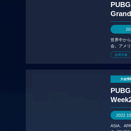
PUBG
Gran
20
世界中から
会。アメリ
場で競い
公式大会
大会情
PUBG
Week
2022.1
ASIA、A