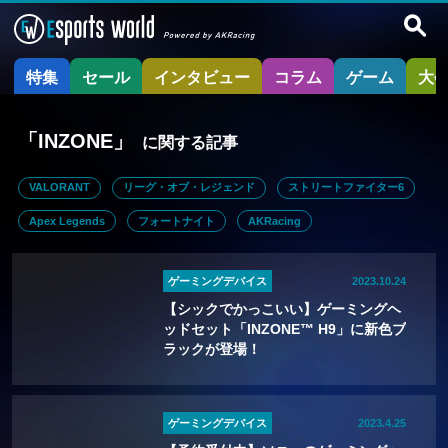
特集
セール
インタビュー
コラム
ゲーム
大
「INZONE」
に関する記事
VALORANT
リーグ・オブ・レジェンド
ストリートファイター6
Apex Legends
フォートナイト
AKRacing
ゲーミングデバイス
2023.10.24
【シックでかっこいい】ゲーミングヘ
ッドセット「INZONE™ H9」に新色ブ
ラックが登場！
ゲーミングデバイス
2023.4.25