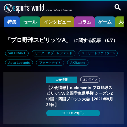
特集
セール
インタビュー
コラム
ゲーム
大
「プロ野球スピリッツA」
に関する記事
（6/7）
VALORANT
リーグ・オブ・レジェンド
ストリートファイター6
Apex Legends
フォートナイト
AKRacing
大会情報
オンライン
【大会情報】e-elements プロ野球ス
ピリッツA 全国学生選手権 シーズン2
中国・四国ブロック大会【2021年8月
29日】
2021.8.29(日)