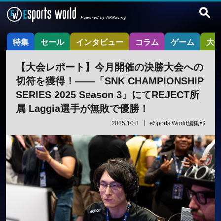
特集
セール
インタビュー
コラム
ゲーム
大
【大会レポート】今月開催の決勝大会への
切符を獲得！——「SNK CHAMPIONSHIP
SERIES 2025 Season 3」にてREJECT所
属 Laggia選手が無敗で優勝！
2025.10.8
eSports World編集部