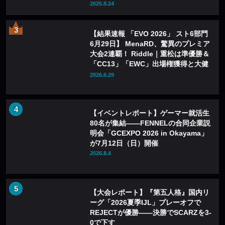
2025.8.24
【結果速報 「EVO 2026」 スト6部門
6月29日】 MenaRD、驚異のプレミア
大会2連覇！ Riddle｜重松は準優勝＆
「CC13」「EWC」出場権獲得と大健
闘！
2026.6.29
【イベントレポート】ゲーマー就活生
80名が集結——FENNELの合同企業説
明会「GCEXPO 2026 in Okayama」
が7月12日（日）開催
2026.8.4
【大会レポート】『第五人格』国内リ
ーグ「2026夏季IJL」プレーオフで
REJECTが優勝——決勝でSCARZを3-
0で下す