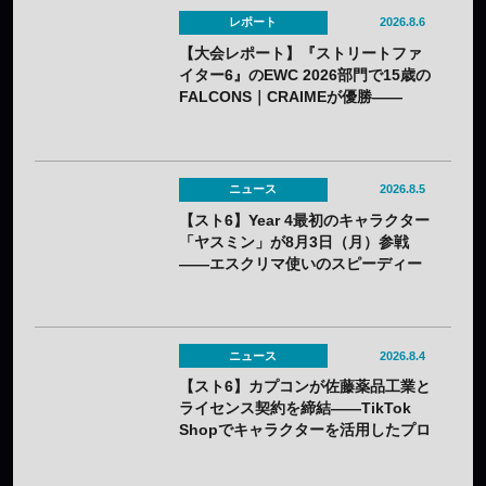
レポート
2026.8.6
【大会レポート】『ストリートファ
イター6』のEWC 2026部門で15歳の
FALCONS｜CRAIMEが優勝——
「CAPCOM CUP 13」出場権を獲得
ニュース
2026.8.5
【スト6】Year 4最初のキャラクター
「ヤスミン」が8月3日（月）参戦
——エスクリマ使いのスピーディー
な接近戦キャラ
ニュース
2026.8.4
【スト6】カプコンが佐藤薬品工業と
ライセンス契約を締結——TikTok
Shopでキャラクターを活用したプロ
モーションを展開