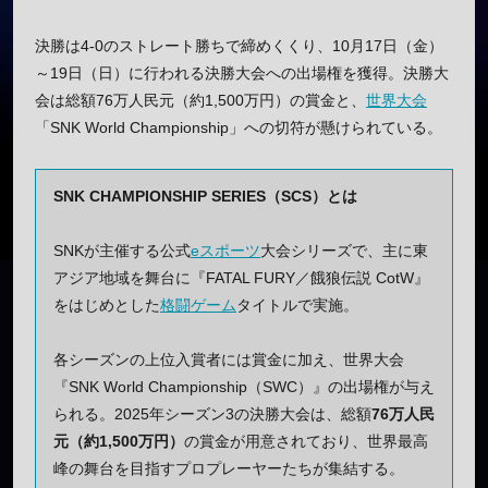
決勝は4-0のストレート勝ちで締めくくり、10月17日（金）
～19日（日）に行われる決勝大会への出場権を獲得。決勝大
会は総額76万人民元（約1,500万円）の賞金と、
世界大会
「SNK World Championship」への切符が懸けられている。
SNK CHAMPIONSHIP SERIES（SCS）とは
SNKが主催する公式
eスポーツ
大会シリーズで、主に東
アジア地域を舞台に『FATAL FURY／餓狼伝説 CotW』
をはじめとした
格闘ゲーム
タイトルで実施。
各シーズンの上位入賞者には賞金に加え、世界大会
『SNK World Championship（SWC）』の出場権が与え
られる。2025年シーズン3の決勝大会は、総額
76万人民
元（約1,500万円）
の賞金が用意されており、世界最高
峰の舞台を目指すプロプレーヤーたちが集結する。