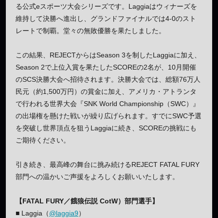
る公式eスポーツ大会シリーズです。Laggiaはウィナーズを
維持して決勝へ進出し、グランドファイナルでは4-0のスト
レートで制覇。堂々の無敗優勝を果たしました。
この結果、REJECTからはSeason 3を制したLaggiaに加え、
Season 2で上位入賞を果たしたSCOREの2名が、10月開催
のSCS決勝大会へ招待されます。決勝大会では、総額76万人
民元（約1,500万円）の賞金に加え、アメリカ・アトランタ
で行われる世界大会『SNK World Championship（SWC）』
の出場権を懸けた戦いが繰り広げられます。すでにSWC予選
を突破し世界頂点を狙うLaggiaに続き、SCOREの挑戦にも
ご期待ください。
引き続き、最高峰の舞台に挑み続けるREJECT FATAL FURY
部門への温かいご声援をよろしくお願いいたします。
【FATAL FURY／餓狼伝説 CotW）部門選手】
■ Laggia（
@laggia9
）