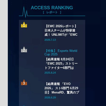
ACCESS RANKING
レポート
【EWC 2026レポート】
日本人チームが快挙達
成！ UNLIMITが「EWC
2026」の『Apex
2026.7.13
Legends』部門で初優
勝！
【特集】 Esports World
Cup 2025
【結果速報 8月24日】
「EWC 2025」ストリー
トファイター6部門は
Xiaohaiが2連覇！
2025.8.24
「CAPCOM CUP 12」出
場権も獲得
【結果速報 「EVO
2026」 スト6部門 6月29
日】 MenaRD、驚異のプ
レミア大会2連覇！
2026.6.29
Riddle｜重松は準優勝＆
「CC13」「EWC」出場