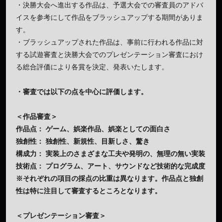
・決勝大会へ進出する作品は、予選大会での審査員のアドバ
イスを参考にして作品をブラッシュアップする期間がありま
す。
・ブラッシュアップされた作品は、事前に行われる作品に対
する試遊審査と決勝大会でのプレゼンテーション審査におけ
る総合評価により各賞を決定、発表いたします。
・審査では以下の点を中心に評価します。
＜作品審査＞
作品点： ゲーム、娯楽作品、娯楽としての面白さ
独創性： 独創性、新規性、目新しさ、驚き
構成力： 実装上のさまざまな工夫や発明の、無理の無い実装
技術点： プログラム、アート、サウンドなど技術的な完成度
※それぞれの項目の採点の比重は異なります。作品点と独創
性は特に注目して審査するところとなります。
＜プレゼンテーション審査＞