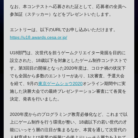
なお、本コンテストへ応募された証として、応募者の全員へ
参加証（ステッカー）などをプレゼントいたします。
エントリーは、以下のURLでお申し込みいただけます。
https://u18.awards.cesa.or.jp/
U18部門は、次世代を担うゲームクリエイター発掘を目的に
設立された、18歳以下を対象としたゲーム制作コンテストで
す。第3回目の開催となった2020年度は、コロナ禍の状況下
でも全国から多数のエントリーがあり、1次審査、予選大会
を経て、9月の
東京ゲームショウ2020
オンライン期間中に実
施した決勝大会での最終プレゼンテーション審査にて各賞を
決定、発表を行いました。
2020年度からのプログラミング教育必修化など、これまで以
上にゲーム制作を行う環境が整い、18歳以下の若い世代の才
能にいっそう層の注目が集まるなか、本賞を通して次世代の
人材育成および産業の振興に今後よりいっそう層力を入れて