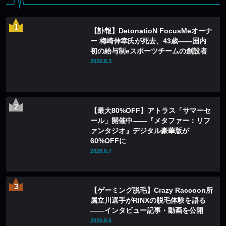
【訃報】DetonatioN FocusMeオーナ
ー 梅崎伸幸氏が死去、43歳——国内
初の給与制eスポーツチームの創設者
2026.8.3
【最大80%OFF】アトラス「サマーセ
ール」開催中——『メタファー：リフ
ァンタジオ』デジタル豪華版が
60%OFFに
2026.8.7
【ゲーミング脱毛】Crazy Raccoon所
属立川選手がRINXの脱毛体験を語る
——インタビュー記事・動画を公開
2026.8.5