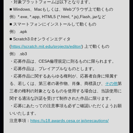
・対象プラットフォームは以下となります。
■ Windows、Macもしくは、Webブラウザ上で動くもの
例）*.exe, *.app, HTML5 (*.html, *.js),Flash,.jarなど
■ スマートフォンにインストールして動くもの
例） .apk
■ Scratch3.0オンラインエディタ
(
https://scratch.mit.edu/projects/editor/
) 上で動くもの
例） .sb3
・応募作品は、CESA倫理規定に則るものに限られます。
・応募作品は、プレイアブルなものとします。
・応募作品に関するあらゆる権利が、応募者自身に帰属す
る、若しくは、第三者の著作物、肖像、商標及び、
その他
第
三者の権利の対象となるものを使用する場合は、当該使用に
関する適法な許諾を受けて制作された作品に限ります。
・応募にあたっての注意事項も必ずご確認いただくようお願
いいたします。
注意事項：
https://u18.awards.cesa.or.jp/precautions/