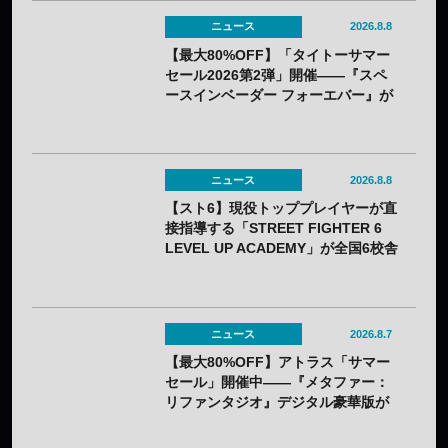
ニュース
2026.8.8
【最大80%OFF】「タイトーサマー
セール2026第2弾」開催——『スペ
ースインベーダー フォーエバー』が
80%OFF、『R-GEAR』は初の
77%OFFに
ニュース
2026.8.8
【スト6】現役トッププレイヤーが直
接指導する「STREET FIGHTER 6
LEVEL UP ACADEMY」が全国6校舎
で開催——2年連続
ニュース
2026.8.7
【最大80%OFF】アトラス「サマー
セール」開催中——『メタファー：
リファンタジオ』デジタル豪華版が
60%OFFに