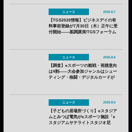
ニュース
2026.8.7
【TGS2026情報】ビジネスデイの有
料事前登録が7月30日（木）正午に受
付開始——基調講演/TGSフォーラム
の情報も一部発表
ニュース
2026.8.6
【調査】eスポーツの観戦・視聴意向
は4割——大会参加ジャンルはシュー
ティング・格闘・デジタルカードが
上位
ニュース
2026.8.6
【子どもの居場所づくり】eスタジア
ムとみつば電気がeスポーツ施設「e
スタジアムサテライトスタジオ尼
崎」を開設——兵庫県内初のサテラ