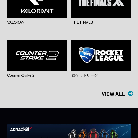
VALORANT
THE FINALS
Counter-Strike 2
ロケットリーグ
VIEW ALL