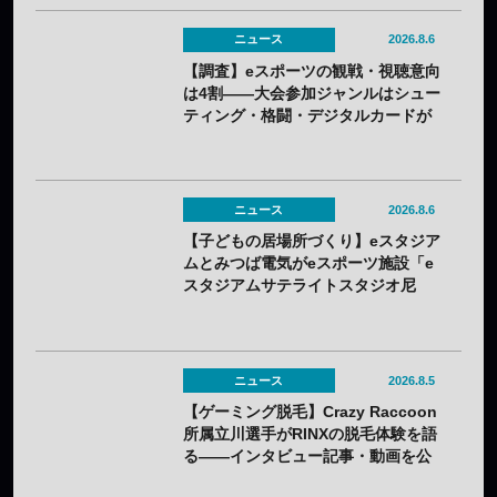
ニュース
2026.8.6
【調査】eスポーツの観戦・視聴意向
は4割——大会参加ジャンルはシュー
ティング・格闘・デジタルカードが
上位
ニュース
2026.8.6
【子どもの居場所づくり】eスタジア
ムとみつば電気がeスポーツ施設「e
スタジアムサテライトスタジオ尼
崎」を開設——兵庫県内初のサテラ
イト
ニュース
2026.8.5
【ゲーミング脱毛】Crazy Raccoon
所属立川選手がRINXの脱毛体験を語
る——インタビュー記事・動画を公
開