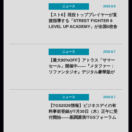
ニュース
2026.8.8
【スト6】現役トッププレイヤーが直
接指導する「STREET FIGHTER 6
LEVEL UP ACADEMY」が全国6校舎
で開催——2年連続
ニュース
2026.8.7
【最大80%OFF】アトラス「サマー
セール」開催中——『メタファー：
リファンタジオ』デジタル豪華版が
60%OFFに
ニュース
2026.8.7
【TGS2026情報】ビジネスデイの有
料事前登録が7月30日（木）正午に受
付開始——基調講演/TGSフォーラム
の情報も一部発表