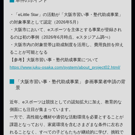
本件のポイント
・「eLittle Star」の活動が「大阪市習い事・塾代助成事業」
の対象事業として認定（2026年5月）
・大阪市において、eスポーツを主体とする事業が登録され
るのは初の事例（2026年6月時点、eスタジアム調べ）
・大阪市内の対象世帯は助成制度を活用し、費用負担を抑え
ることが可能となる
【参考】大阪市習い事・塾代助成事業について
https://www.juku-osaka.com/system/about_project02.html/
「大阪市習い事・塾代助成事業」 参画事業者申請の背
景
近年、eスポーツは競技としての認知拡大に加え、教育的な
側面にも注目が集まっています。
一方で、高性能な機材や適切な活動環境を必要とすることが
課題となっており、家庭環境を含むさまざまな条件に左右さ
れることなく、すべての子どもたちが継続的に学び、挑戦で