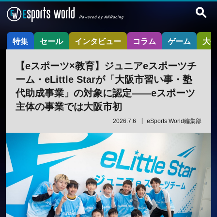
特集
セール
インタビュー
コラム
ゲーム
大
【eスポーツ×教育】ジュニアeスポーツチ
ーム・eLittle Starが「大阪市習い事・塾
代助成事業」の対象に認定——eスポーツ
主体の事業では大阪市初
2026.7.6
eSports World編集部