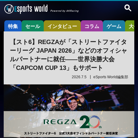
特集
セール
インタビュー
コラム
ゲーム
大
【スト6】REGZAが「ストリートファイタ
ーリーグ JAPAN 2026」などのオフィシャ
ルパートナーに就任——世界決勝大会
「CAPCOM CUP 13」もサポート
2026.7.5
eSports World編集部