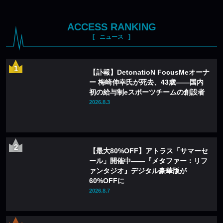
ACCESS RANKING
ニュース
【訃報】DetonatioN FocusMeオーナ
ー 梅崎伸幸氏が死去、43歳——国内
初の給与制eスポーツチームの創設者
2026.8.3
【最大80%OFF】アトラス「サマーセ
ール」開催中——『メタファー：リフ
ァンタジオ』デジタル豪華版が
60%OFFに
2026.8.7