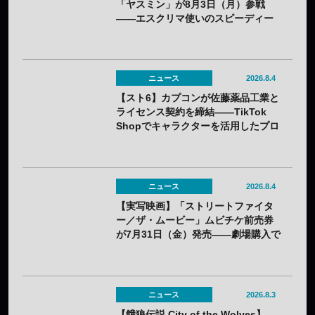
「ヤスミン」が8月3日（月）参戦
——エスクリマ使いのスピーディー
な接近戦キャラ
ニュース
2026.8.4
【スト6】カプコンが佐藤薬品工業と
ライセンス契約を締結——TikTok
Shopでキャラクターを活用したプロ
モーションを展開
ニュース
2026.8.4
【実写映画】「ストリートファイタ
ー／ザ・ムービー」ムビチケ前売券
が7月31日（金）発売——劇場購入で
オリジナルステッカー2種セットの特
典も
ニュース
2026.8.3
【餓狼伝説 City of the Wolves】