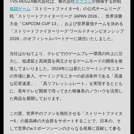
TVS REGZA株式会社は、株式会社
カプコン
が開催する対戦
格闘ゲーム
「ストリートファイター6」の公式チームリーグ
戦「ストリートファイターリーグ JAPAN 2026」、世界決勝
大会「CAPCOM CUP 13」、および世界最強チームを決める
「ストリートファイターリーグ ワールドチャンピオンシップ
2026」のオフィシャルパートナーに就任いたしました。
当社はかねてより、テレビでのゲームプレー環境の向上に注
力し、低遅延と高画質を両立させるゲームモードの開発を推
進してまいりました。2024年には新たにゲーミングモニター
の市場に参入。ゲーミングモニターの必須条件である「高速
な応答速度」、「高リフレッシュレート」を実現するととも
に、長年テレビ開発で培ってきた映像美のノウハウを活用し
た商品を展開しております。
この度、世界中のファンを熱狂させる「ストリートファイタ
ー6」の最高峰の大会群をサポートすることで、日本の、そ
して世界のeスポーツシーンのさらなる発展に貢献して参る