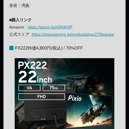
形状：湾曲
■購入リンク
Amazon :
https://amzn.to/43KtKHP
公式ストア:
https://pixiogaming.jp/products/pxc279wavew
PX222特価4,800円(税込) / 70%OFF