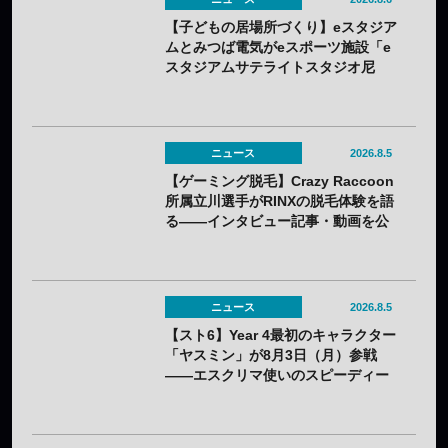
【子どもの居場所づくり】eスタジア
ムとみつば電気がeスポーツ施設「e
スタジアムサテライトスタジオ尼
崎」を開設——兵庫県内初のサテラ
イト
ニュース
2026.8.5
【ゲーミング脱毛】Crazy Raccoon
所属立川選手がRINXの脱毛体験を語
る——インタビュー記事・動画を公
開
ニュース
2026.8.5
【スト6】Year 4最初のキャラクター
「ヤスミン」が8月3日（月）参戦
——エスクリマ使いのスピーディー
な接近戦キャラ