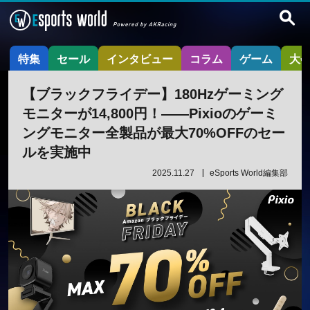
特集
セール
インタビュー
コラム
ゲーム
大
【ブラックフライデー】180Hzゲーミング
モニターが14,800円！——Pixioのゲーミ
ングモニター全製品が最大70%OFFのセー
ルを実施中
2025.11.27
eSports World編集部