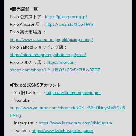
■販売店舗一覧
Pixio 公式ストア :
https://pixiogaming.jp/
Pixio Amazon店 ：
https://amzn.to/3CoiHWm
Pixio 楽天市場店 ：
https://www.rakuten.ne.jp/gold/pixiogaming/
Pixio Yahoo!ショッピング店：
https://store.shopping.yahoo.co.jp/pixio/
Pixio メルカリ店 ：
https://mercari-
shops.com/shops/HYLH8Yt7e35v5c7UUyBZTZ
■Pixio公式SNSアカウント
・X（旧Twitter）：
https://twitter.com/pixiojapan
・Youtube ：
https://www.youtube.com/channel/UCK_rS3hIJNoyMM9Qzi5
HNBg
・Instagram ：
https://www.instagram.com/pixiojapan/
・Twitch ：
https://www.twitch.tv/pixio_japan