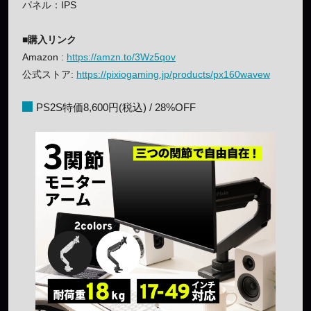
パネル：IPS
■購入リンク
Amazon :
https://amzn.to/3Wz5qov
公式ストア:
https://pixiogaming.jp/products/px160wavew
PS2S特価8,600円(税込) / 28%OFF