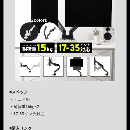
■スペック
・デュアル
・耐荷重15kg×2
・17-35インチ対応
■購入リンク