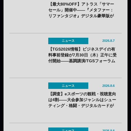
【最大80%OFF】アトラス「サマー
セール」開催中——『メタファー：
リファンタジオ』デジタル豪華版が
60%OFFに
ニュース
2026.8.7
【TGS2026情報】ビジネスデイの有
料事前登録が7月30日（木）正午に受
付開始——基調講演/TGSフォーラム
の情報も一部発表
ニュース
2026.8.6
【調査】eスポーツの観戦・視聴意向
は4割——大会参加ジャンルはシュー
ティング・格闘・デジタルカードが
上位
ニュース
2026.8.6