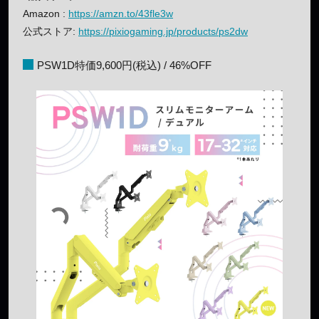
Amazon :
https://amzn.to/43fle3w
公式ストア:
https://pixiogaming.jp/products/ps2dw
PSW1D特価9,600円(税込) / 46%OFF