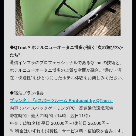
◆QTnet × ホテルニューオータニ博多が描く”次の遊びのか
たち”
通信インフラのプロフェッショナルであるQTnetの技術と、
ホテルニューオータニ博多の上質な空間が融合。“遊び・滞
在・快適性”をひとつにしたホテル体験をお楽しみください。
◆宿泊プラン概要
プラン名：「eスポーツルーム Produced by QTnet」
内容：ハイスペックゲーミングPC・高速通信環境完備
滞在時間：最大21時間（14時～翌日11時）
料金：1泊1名様 平日 20,000円～/休前日 26,500円～
※ 料金はいずれも消費税・サービス料・宿泊税を含みます。