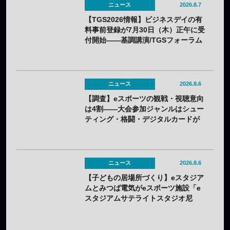
ニュース
2026.8.7
【TGS2026情報】ビジネスデイの有
料事前登録が7月30日（木）正午に受
付開始——基調講演/TGSフォーラム
の情報も一部発表
ニュース
2026.8.6
【調査】eスポーツの観戦・視聴意向
は4割——大会参加ジャンルはシュー
ティング・格闘・デジタルカードが
上位
ニュース
2026.8.6
【子どもの居場所づくり】eスタジア
ムとみつば電気がeスポーツ施設「e
スタジアムサテライトスタジオ尼
崎」を開設——兵庫県内初のサテラ
イト