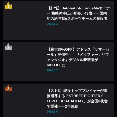
【訃報】DetonatioN FocusMeオーナ
ー 梅崎伸幸氏が死去、43歳——国内
初の給与制eスポーツチームの創設者
2026.8.3
【最大80%OFF】アトラス「サマーセ
ール」開催中——『メタファー：リフ
ァンタジオ』デジタル豪華版が
60%OFFに
2026.8.7
【スト6】現役トッププレイヤーが直
接指導する「STREET FIGHTER 6
LEVEL UP ACADEMY」が全国6校舎
で開催——2年連続
2026.8.8