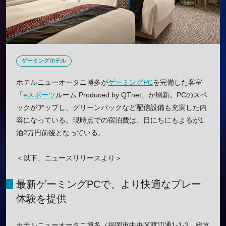
ゲーミングホテル
ホテルニューオータニ博多が
ゲーミングPC
を完備した客室
「
eスポーツ
ルーム Produced by QTnet」が刷新。PCのスペ
ックがアップし、グリーンバックなど配信設備も充実した内
容になっている。現時点での宿泊費は、日にちにもよるが1
泊2万円前後となっている。
＜以下、ニュースリリースより＞
最新ゲーミングPCで、より快適なプレー
体験を提供
ホテルニューオータニ博多（福岡市中央区渡辺通1-1-2、総支