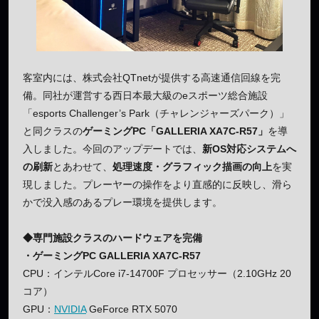
客室内には、株式会社QTnetが提供する高速通信回線を完
備。同社が運営する西日本最大級のeスポーツ総合施設
「esports Challenger’s Park（チャレンジャーズパーク）」
と同クラスの
ゲーミングPC「GALLERIA XA7C-R57」
を導
入しました。今回のアップデートでは、
新OS対応システムへ
の刷新
とあわせて、
処理速度・グラフィック描画の向上
を実
現しました。プレーヤーの操作をより直感的に反映し、滑ら
かで没入感のあるプレー環境を提供します。
◆専門施設クラスのハードウェアを完備
・ゲーミングPC GALLERIA XA7C-R57
CPU：インテルCore i7-14700F プロセッサー（2.10GHz 20
コア）
GPU：
NVIDIA
GeForce RTX 5070