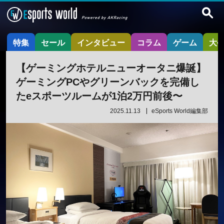
特集
セール
インタビュー
コラム
ゲーム
大
【ゲーミングホテルニューオータニ爆誕】
ゲーミングPCやグリーンバックを完備し
たeスポーツルームが1泊2万円前後〜
2025.11.13
eSports World編集部