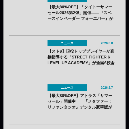
【最大80%OFF】「タイトーサマー
セール2026第2弾」開催——『スペ
ースインベーダー フォーエバー』が
80%OFF、『R-GEAR』は初の
77%OFFに
ニュース
2026.8.8
【スト6】現役トッププレイヤーが直
接指導する「STREET FIGHTER 6
LEVEL UP ACADEMY」が全国6校舎
で開催——2年連続
ニュース
2026.8.7
【最大80%OFF】アトラス「サマー
セール」開催中——『メタファー：
リファンタジオ』デジタル豪華版が
60%OFFに