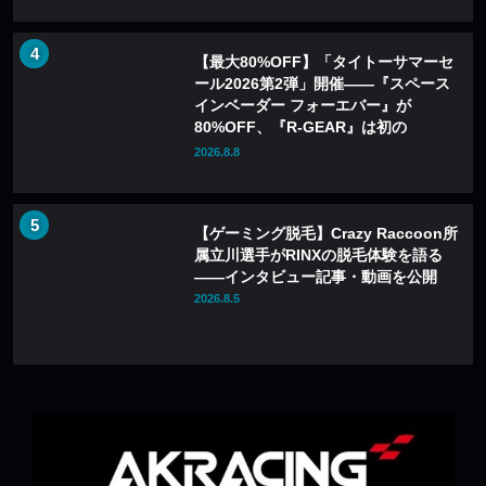
【最大80%OFF】「タイトーサマーセ
ール2026第2弾」開催——『スペース
インベーダー フォーエバー』が
80%OFF、『R-GEAR』は初の
77%OFFに
2026.8.8
【ゲーミング脱毛】Crazy Raccoon所
属立川選手がRINXの脱毛体験を語る
——インタビュー記事・動画を公開
2026.8.5