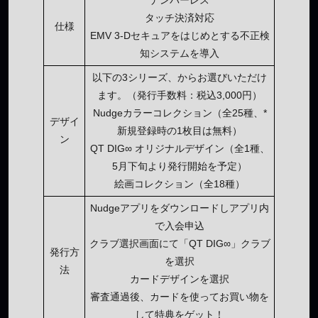
ナンバーレス
タッチ決済対応
仕様
EMV 3-Dセキュアをはじめとする不正検
知システムを導入
以下の3シリーズ、からお選びいただけ
ます。（発行手数料：税込3,000円）
Nudgeカラーコレクション（全25種、*
デザイ
新規登録時の1枚目は無料）
ン
QT DIG∞ オリジナルデザイン（全1種、
5月下旬より発行開始を予定）
絵画コレクション（全18種）
Nudgeアプリをダウンロードしアプリ内
で入会申込
クラブ選択画面にて「QT DIG∞」クラブ
発行方
を選択
法
カードデザインを選択
審査通過後、カードを使ってお買い物を
して特典をゲット！