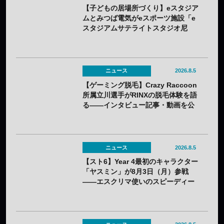
【子どもの居場所づくり】eスタジア
ムとみつば電気がeスポーツ施設「e
スタジアムサテライトスタジオ尼
崎」を開設——兵庫県内初のサテラ
イト
ニュース
2026.8.5
【ゲーミング脱毛】Crazy Raccoon
所属立川選手がRINXの脱毛体験を語
る——インタビュー記事・動画を公
開
ニュース
2026.8.5
【スト6】Year 4最初のキャラクター
「ヤスミン」が8月3日（月）参戦
——エスクリマ使いのスピーディー
な接近戦キャラ