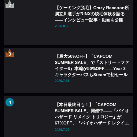
【ゲーミング脱毛】Crazy Raccoon所
属立川選手がRINXの脱毛体験を語る
——インタビュー記事・動画を公開
2026.8.5
【最大50%OFF】「CAPCOM
SUMMER SALE」で『ストリートファ
イター6』本編が50%OFF——Year 3
キャラクターパスもSteamで初セール
2026.7.31
【本日最終日も！】「CAPCOM
SUMMER SALE」開催中——『バイオ
ハザード リメイク トリロジー』が
67%OFF、『バイオハザード レクイエ
ム』も20%OFFに
2026.7.29