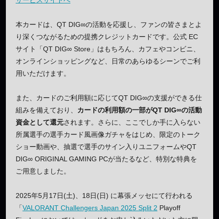
本カードは、QT DIG∞の活動を応援し、ファンの皆さまとよ
り深くつながるための提携クレジットカードです。公式 EC
サイト「QT DIG∞ Store」はもちろん、カフェやコンビニ、
オンラインショッピングなど、日常のあらゆるシーンでご利
用いただけます。
また、カードのご利用額に応じてQT DIG∞の支援ができる仕
組みを備えており、
カードの利用額の一部がQT DIG∞の活動
資金として還元
されます。さらに、ここでしか手に入らない
所属選手の選手カード風画像ガチャをはじめ、限定のトーク
ショー動画や、抽選で選手のサイン入りユニフォームやQT
DIG∞ ORIGINAL GAMING PCが当たるなど、特別な特典を
ご用意しました。
2025年5月17日(土)、18日(日) に幕張メッセにて行われる
「
VALORANT Challengers Japan 2025 Split 2
Playoff