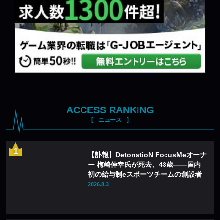
ACCESS RANKING
ニュース
【訃報】DetonatioN FocusMeオーナ
ー 梅崎伸幸氏が死去、43歳——国内
初の給与制eスポーツチームの創設者
2026.8.3