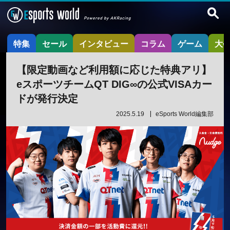
特集
セール
インタビュー
コラム
ゲーム
大
【限定動画など利用額に応じた特典アリ】
eスポーツチームQT DIG∞の公式VISAカー
ドが発行決定
2025.5.19
eSports World編集部