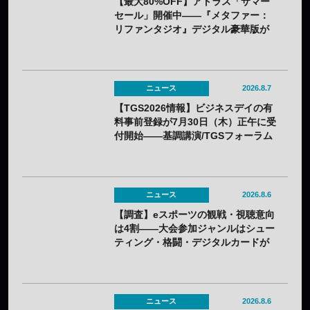
【最大80%OFF】アトラス「サマー
セール」開催中——『メタファー：
リファンタジオ』デジタル豪華版が
60%OFFに
ニュース
2026.8.7
【TGS2026情報】ビジネスデイの有
料事前登録が7月30日（木）正午に受
付開始——基調講演/TGSフォーラム
の情報も一部発表
ニュース
2026.8.6
【調査】eスポーツの観戦・視聴意向
は4割——大会参加ジャンルはシュー
ティング・格闘・デジタルカードが
上位
ニュース
2026.8.6