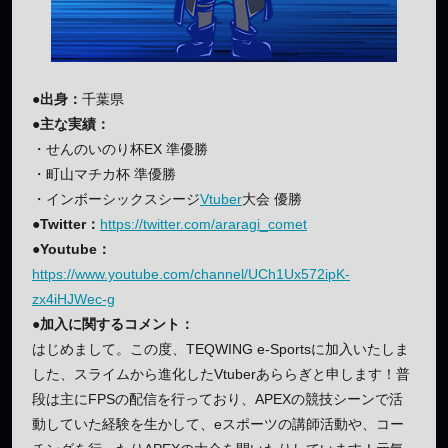
●出身：
千葉県
●主な実績：
・せんのいのり杯EX 準優勝
・町山マチカ杯 準優勝
・インボーシックスシージ
Vtuber
大会 優勝
●Twitter：
https://twitter.com/araragi_comet
●Youtube：
https://www.youtube.com/channel/UCh1Ux572ipK-
zx4iHJWec-g
●加入に関するコメント：
はじめまして。この度、TEQWING e-Sportsに加入いたしま
した、スライムから進化したVtuberあららぎと申します！普
段は主にFPSの配信を行っており、APEXの競技シーンで活
動していた経験を生かして、eスポーツの講師活動や、コー