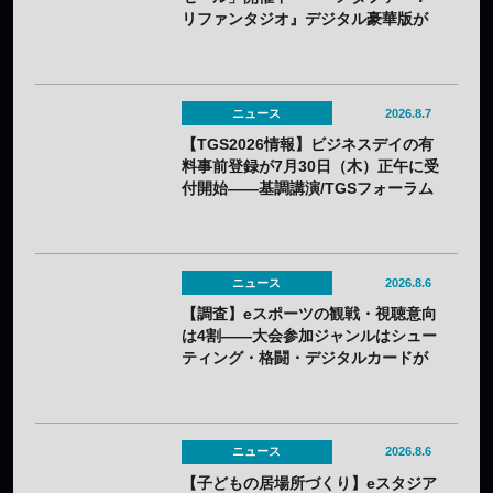
リファンタジオ』デジタル豪華版が
60%OFFに
ニュース
2026.8.7
【TGS2026情報】ビジネスデイの有
料事前登録が7月30日（木）正午に受
付開始——基調講演/TGSフォーラム
の情報も一部発表
ニュース
2026.8.6
【調査】eスポーツの観戦・視聴意向
は4割——大会参加ジャンルはシュー
ティング・格闘・デジタルカードが
上位
ニュース
2026.8.6
【子どもの居場所づくり】eスタジア