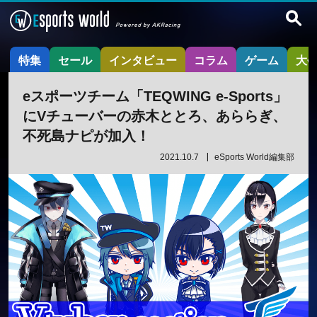
特集
セール
インタビュー
コラム
ゲーム
大
eスポーツチーム「TEQWING e-Sports」
にVチューバーの赤木ととろ、あららぎ、
不死島ナピが加入！
2021.10.7
eSports World編集部