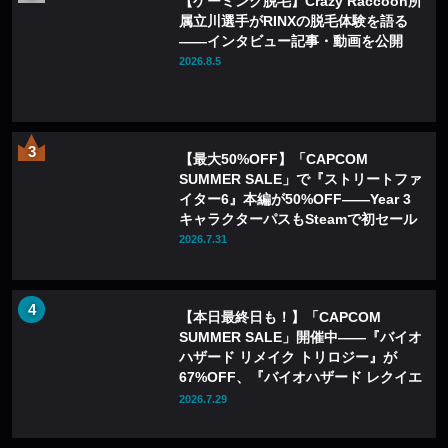
【ゲーミング脱毛】Crazy Raccoon所
属立川選手がRINXの脱毛体験を語る
——インタビュー記事・動画を公開
2026.8.5
【最大50%OFF】「CAPCOM
SUMMER SALE」で『ストリートファ
イター6』本編が50%OFF——Year 3
キャラクターパスもSteamで初セール
2026.7.31
【本日最終日も！】「CAPCOM
SUMMER SALE」開催中——『バイオ
ハザード リメイク トリロジー』が
67%OFF、『バイオハザード レクイエ
ム』も20%OFFに
2026.7.29