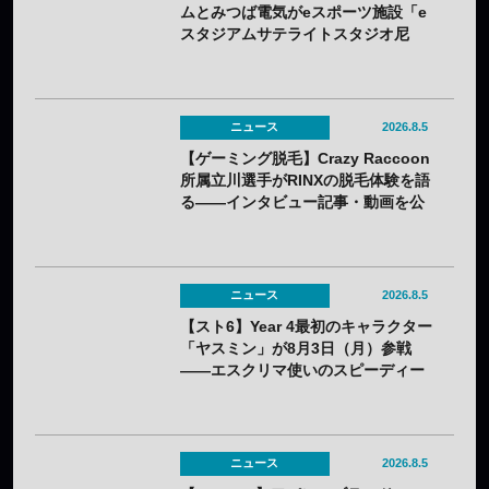
ムとみつば電気がeスポーツ施設「e
スタジアムサテライトスタジオ尼
崎」を開設——兵庫県内初のサテラ
イト
ニュース
2026.8.5
【ゲーミング脱毛】Crazy Raccoon
所属立川選手がRINXの脱毛体験を語
る——インタビュー記事・動画を公
開
ニュース
2026.8.5
【スト6】Year 4最初のキャラクター
「ヤスミン」が8月3日（月）参戦
——エスクリマ使いのスピーディー
な接近戦キャラ
ニュース
2026.8.5