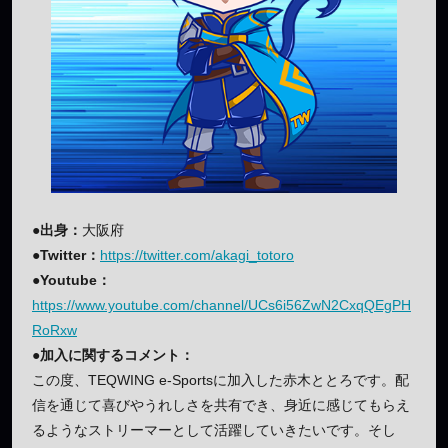
●出身：
大阪府
●Twitter：
https://twitter.com/akagi_totoro
●Youtube：
https://www.youtube.com/channel/UCs6i56ZwN2CxqQEgPH
RoRxw
●加入に関するコメント：
この度、TEQWING e-Sportsに加入した赤木ととろです。配
信を通じて喜びやうれしさを共有でき、身近に感じてもらえ
るようなストリーマーとして活躍していきたいです。そし