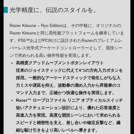
光学精度に、伝説のスタイルを。
Razer Kitsune – Ryu Editionは、その中核に、オリジナルの
Razer Kitsuneと同じ高性能プラットフォームを継承していま
す。PS5™およびPC向けに設計されたRazerのプレミアムレ
バーレス光学式アーケードコントローラーとして、競技シー
ンで求められる高い操作性能を実現します。
高精度クアッドムーブメントボタンレイアウト
従来のジョイスティックに代えて4つの方向入力ボタンを
採用。一般的なアーケードスティックで発生しがちな入
力ミスや遅延を抑え、波動拳の溜め入力から昇龍拳のコ
マンド入力まで、正確かつ快適な操作を実現します。
Razer™ ロープロファイル リニア オプティカルスイッチ
短いアクチュエーション設計により、優れた応答速度と
高速入力を実現。高度な競技シーンにおいて求められる
スピードと精密性を支え、差し合いや確定反撃など、繊
細な駆け引きをより高いレベルへ導きます。