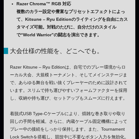
Razer Chroma™ RGB 対応
複数のカラー設定や豊富なプリセットエフェクトによっ
て、Kitsune – Ryu Editionのライティングを自由にカス
タマイズ可能。対戦のたびに、自分だけのスタイル
で“World Warrior”の闘志を演出できます。
大会仕様の性能を、どこへでも。
Razer Kitsune – Ryu Editionは、自宅でのプレー環境からロ
ーカル大会、大規模トーナメント、そしてメインステージま
で、あらゆる舞台を戦い抜くプレーヤーのために設計されて
います。スリムで持ち運びやすいフォームファクターを採用
し、収納や持ち運び、セットアップもスムーズに行えます。
着脱式USB Type-Cケーブルにより、煩雑な巻き取りや取り
回しの手間を軽減。さらに、内蔵ケーブル固定機構によって
プレー中の接続をしっかり保持します。また、Tournament
Lock Switchを搭載し、競技中に不要なボタン入力を無効化。