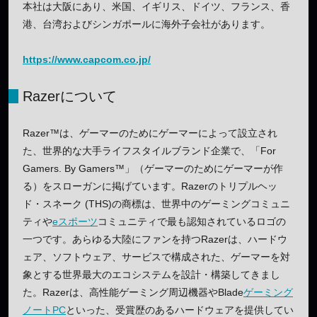
本社は大阪にあり、米国、イギリス、ドイツ、フランス、香
港、台湾およびシンガポールに海外子会社があります。
https://www.capcom.co.jp/
Razerについて
Razer™は、ゲーマーのためにゲーマーによって設立され
た、世界的な大手ライフスタイルブランド企業で、「For
Gamers. By Gamers™」（ゲーマーのためにゲーマーが作
る）をスローガンに掲げています。Razerのトリプルヘッ
ド・スネーク (THS)の商標は、世界中のゲーミングコミュニ
ティや
eスポーツ
コミュニティで最も認知されているロゴの
一つです。あらゆる大陸にファンを持つRazerは、ハードウ
ェア、ソフトウェア、サービスで構成された、ゲーマーを対
象とする世界最大のエコシステムを設計・構築してきまし
た。Razerは、高性能ゲーミング周辺機器やBlade
ゲーミング
ノートPC
といった、受賞歴のあるハードウェアを提供してい