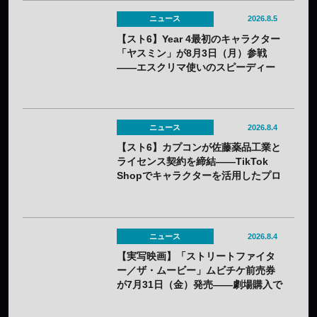
ニュース
2026.8.5
【スト6】Year 4最初のキャラクター
「ヤスミン」が8月3日（月）参戦
——エスクリマ使いのスピーディー
な接近戦キャラ
ニュース
2026.8.4
【スト6】カプコンが佐藤薬品工業と
ライセンス契約を締結——TikTok
Shopでキャラクターを活用したプロ
モーションを展開
ニュース
2026.8.4
【実写映画】「ストリートファイタ
ー／ザ・ムービー」ムビチケ前売券
が7月31日（金）発売——劇場購入で
オリジナルステッカー2種セットの特
典も