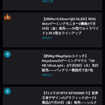
ザ化も
2026.7.29
【280Hz+0.03ms+QD-OLED】ROG
Strixゲーミングモニター2機種が7月
24日（金）発売——34型ウルトラワイ
ドと26.5型をラインアップ
2026.8.3
【約46g+MagOpticスイッチ】
Keychronのゲーミングマウス「G6
HE UltraLight」が7月28日（火）先行
販売——バッテリー着脱式で全7色
2026.8.3
【T1コラボ+RTX 5070/5060 Ti】世界
王者デザインのグラフィックボード2
製品が7月24日（金）発売——シルク