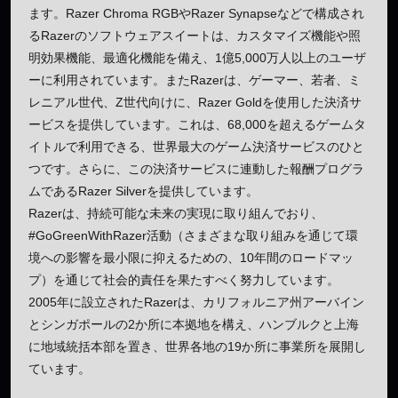
ます。Razer Chroma RGBやRazer Synapseなどで構成され
るRazerのソフトウェアスイートは、カスタマイズ機能や照
明効果機能、最適化機能を備え、1億5,000万人以上のユーザ
ーに利用されています。またRazerは、ゲーマー、若者、ミ
レニアル世代、Z世代向けに、Razer Goldを使用した決済サ
ービスを提供しています。これは、68,000を超えるゲームタ
イトルで利用できる、世界最大のゲーム決済サービスのひと
つです。さらに、この決済サービスに連動した報酬プログラ
ムであるRazer Silverを提供しています。
Razerは、持続可能な未来の実現に取り組んでおり、
#GoGreenWithRazer活動（さまざまな取り組みを通じて環
境への影響を最小限に抑えるための、10年間のロードマッ
プ）を通じて社会的責任を果たすべく努力しています。
2005年に設立されたRazerは、カリフォルニア州アーバイン
とシンガポールの2か所に本拠地を構え、ハンブルクと上海
に地域統括本部を置き、世界各地の19か所に事業所を展開し
ています。