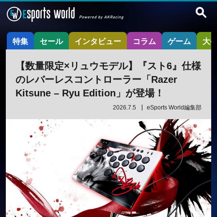
特集
セール
インタビュー
コラム
ゲーム
大
【数量限定×リュウモデル】『スト6』仕様
のレバーレスコントローラー「Razer
Kitsune – Ryu Edition」が登場！
2026.7.5
eSports World編集部