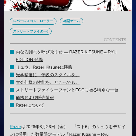
レバーレスコントローラー
格闘ゲーム
ストリートファイター6
内なる闘志を呼び覚ませ ― RAZER KITSUNE – RYU
EDITION 登場
リュウ、Razer Kitsuneに降臨
光学精度に、伝説のスタイルを。
大会仕様の性能を、どこへでも。
ストリートファイターファンとFGCに贈る特別な一台
価格および販売情報
Razerについて
Razer
は2026年6月26日（金）、『スト6』のリュウをデザイ
ンに採用した数量限定モデル「Razer Kitsune – Ryu