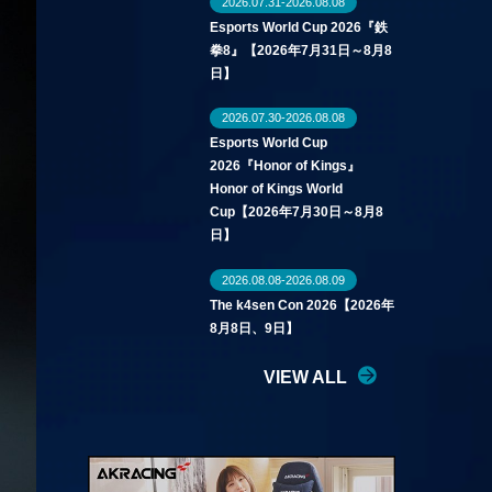
2026.07.31-2026.08.08
Esports World Cup 2026『鉄
拳8』【2026年7月31日～8月8
日】
2026.07.30-2026.08.08
Esports World Cup
2026『Honor of Kings』
Honor of Kings World
Cup【2026年7月30日～8月8
日】
2026.08.08-2026.08.09
The k4sen Con 2026【2026年
8月8日、9日】
VIEW ALL