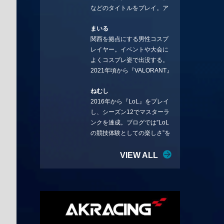
などのタイトルをプレイ。ア
YouTube：
ーティストの楽曲や企業用
https://www.youtube.com/@sto
まいる
BGMなどを手掛ける作曲家と
rmKUBO
関西を拠点にする男性コスプ
フリーランスのライターの二
レイヤー。イベントや大会に
足の草鞋を履いて幅広く活動
よくコスプレ姿で出没する。
中。無類のラーメン好き！
2021年頃から『VALORANT』
Twitter:@ongakucas
にハマり、競技シーンを追い
ねむし
続ける。現在の推しチームは
2016年から『LoL』をプレイ
「CREST GAMING」。X：
し、シーズン12でマスターラ
@mlunias（Photo by
ンクを達成。ブログでは”LoL
Subaru.F.）
の競技体験としての楽しさ”を
テーマに情報を発信中。ニダ
リーを愛し、元ADCメイン
VIEW ALL
で、現在はMIDサイラスをメイ
ンにする変な経歴を持つ。
Twitter：@nemshifn ブログ：
nemumemo.com