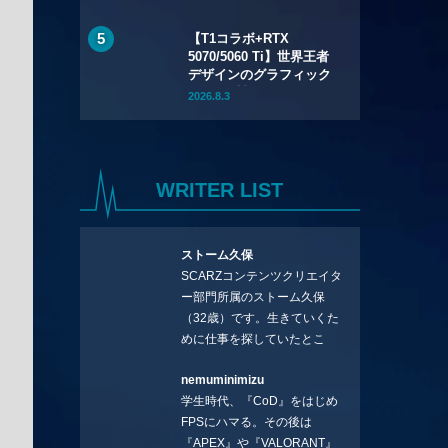
（火）先行販売——バッ
テリー着脱式で全7色
【T1コラボ+RTX
5070/5060 Ti】世界王者
デザインのグラフィック
ボード2製品が7月24日
2026.8.3
（金）発売——シルクス
クリーン印刷の限定モデ
ル
WRITER LIST
ストーム久保
SCARZコンテンツクリエイタ
ー部門所属のストーム久保
（32歳）です。生きていくた
めに仕事を探していたとこ
ろ、編集の方に拾ってもらい
nemuminimizu
コラムを連載させてもらえる
学生時代、『CoD』をはじめ
ことになりました。言いたい
FPSにハマる。その後は
ことを言っていきます。X：
『APEX』や『VALORANT』
https://x.com/stormKUBO