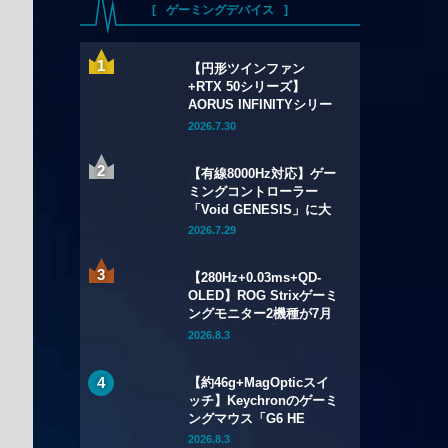
ゲーミングデバイス
【円形ツインファン
+RTX 50シリーズ】
AORUS INFINITYシリー
ズのグラフィックボード4
2026.7.30
製品が7月17日（金）発
売——木目調外装のプレ
【有線8000Hz対応】ゲー
ミアムデザインを採用
ミングコントローラー
「Void GENESIS」に大
型アップデートv3.00が配
2026.7.29
信——RCフィルター改良
や設定ツールのWebブラ
【280Hz+0.03ms+QD-
ウザ化も
OLED】ROG Strixゲーミ
ングモニター2機種が7月
24日（金）発売——34型
2026.8.3
ウルトラワイドと26.5型
をラインアップ
【約46g+MagOpticスイ
ッチ】Keychronのゲーミ
ングマウス「G6 HE
UltraLight」が7月28日
2026.8.3