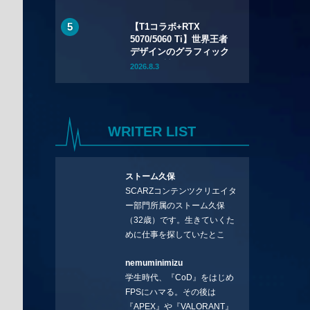
（火）先行販売——バッ
テリー着脱式で全7色
【T1コラボ+RTX
5070/5060 Ti】世界王者
デザインのグラフィック
ボード2製品が7月24日
2026.8.3
（金）発売——シルクス
クリーン印刷の限定モデ
ル
WRITER LIST
ストーム久保
SCARZコンテンツクリエイタ
ー部門所属のストーム久保
（32歳）です。生きていくた
めに仕事を探していたとこ
ろ、編集の方に拾ってもらい
nemuminimizu
コラムを連載させてもらえる
学生時代、『CoD』をはじめ
ことになりました。言いたい
FPSにハマる。その後は
ことを言っていきます。X：
『APEX』や『VALORANT』
https://x.com/stormKUBO