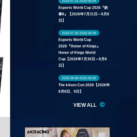
2026.07.31-2026.08.08
Esports World Cup 2026『鉄
拳8』【2026年7月31日～8月8
日】
2026.07.30-2026.08.08
Esports World Cup
2026『Honor of Kings』
Honor of Kings World
Cup【2026年7月30日～8月8
日】
2026.08.08-2026.08.09
The k4sen Con 2026【2026年
8月8日、9日】
VIEW ALL