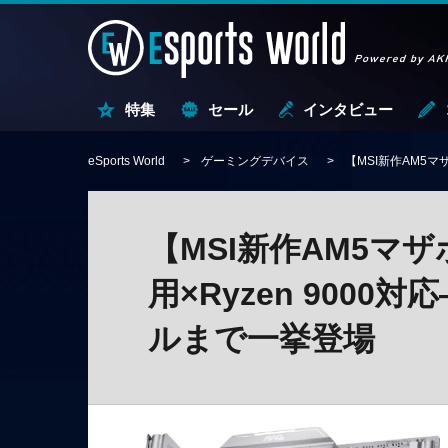
特集
セール
インタビュー
eSports World
ゲーミングデバイス
【MSI新作AM5マ
【MSI新作AM5マ
用×Ryzen 9000
ルまで一挙登場