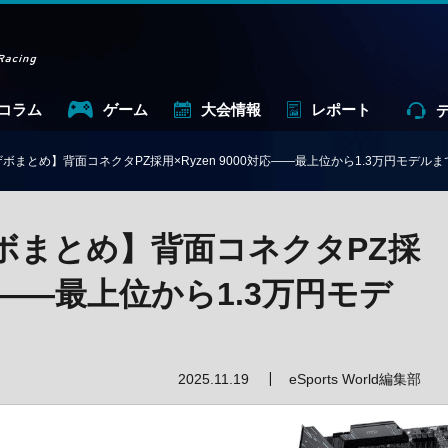
コラム
ゲーム
大会情報
レポート
ザボまとめ】背面コネクタPZ採用×Ryzen 9000対応——最上位から1.3万円モデル
ザボまとめ】背面コネクタPZ採
対応——最上位から1.3万円モデ
2025.11.19
eSports World編集部