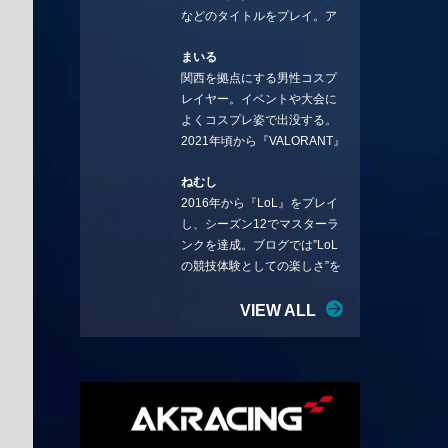
などのタイトルをプレイ。ア
YouTube：
ーティストの楽曲や企業用
https://www.youtube.com/@sto
まいる
BGMなどを手掛ける作曲家と
rmKUBO
関西を拠点にする男性コスプ
フリーランスのライターの二
レイヤー。イベントや大会に
足の草鞋を履いて幅広く活動
よくコスプレ姿で出没する。
中。無類のラーメン好き！
2021年頃から『VALORANT』
Twitter:@ongakucas
にハマり、競技シーンを追い
ねむし
続ける。現在の推しチームは
2016年から『LoL』をプレイ
「CREST GAMING」。X：
し、シーズン12でマスターラ
@mlunias（Photo by
ンクを達成。ブログでは”LoL
Subaru.F.）
の競技体験としての楽しさ”を
テーマに情報を発信中。ニダ
リーを愛し、元ADCメイン
VIEW ALL
で、現在はMIDサイラスをメイ
ンにする変な経歴を持つ。
Twitter：@nemshifn ブログ：
nemumemo.com