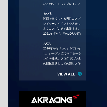
などのタイトルをプレイ。ア
YouTube：
ーティストの楽曲や企業用
https://www.youtube.com/@sto
まいる
BGMなどを手掛ける作曲家と
rmKUBO
関西を拠点にする男性コスプ
フリーランスのライターの二
レイヤー。イベントや大会に
足の草鞋を履いて幅広く活動
よくコスプレ姿で出没する。
中。無類のラーメン好き！
2021年頃から『VALORANT』
Twitter:@ongakucas
にハマり、競技シーンを追い
ねむし
続ける。現在の推しチームは
2016年から『LoL』をプレイ
「CREST GAMING」。X：
し、シーズン12でマスターラ
@mlunias（Photo by
ンクを達成。ブログでは”LoL
Subaru.F.）
の競技体験としての楽しさ”を
テーマに情報を発信中。ニダ
リーを愛し、元ADCメイン
VIEW ALL
で、現在はMIDサイラスをメイ
ンにする変な経歴を持つ。
Twitter：@nemshifn ブログ：
nemumemo.com