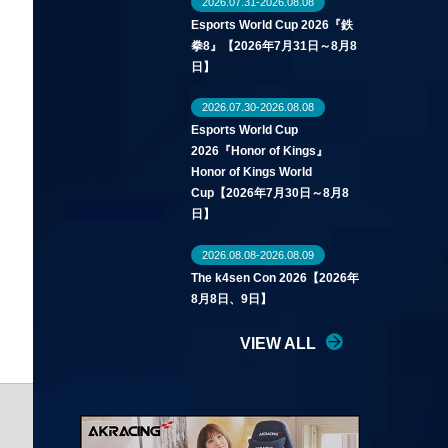
2026.07.31-2026.08.08
Esports World Cup 2026『鉄
拳8』【2026年7月31日～8月8
日】
2026.07.30-2026.08.08
Esports World Cup
2026『Honor of Kings』
Honor of Kings World
Cup【2026年7月30日～8月8
日】
2026.08.08-2026.08.09
The k4sen Con 2026【2026年
8月8日、9日】
VIEW ALL