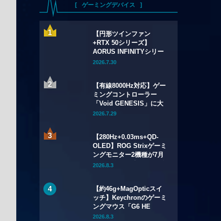
ゲーミングデバイス
【円形ツインファン
+RTX 50シリーズ】
AORUS INFINITYシリー
ズのグラフィックボード4
2026.7.30
製品が7月17日（金）発
売——木目調外装のプレ
【有線8000Hz対応】ゲー
ミアムデザインを採用
ミングコントローラー
「Void GENESIS」に大
型アップデートv3.00が配
2026.7.29
信——RCフィルター改良
や設定ツールのWebブラ
【280Hz+0.03ms+QD-
ウザ化も
OLED】ROG Strixゲーミ
ングモニター2機種が7月
24日（金）発売——34型
2026.8.3
ウルトラワイドと26.5型
をラインアップ
【約46g+MagOpticスイ
ッチ】Keychronのゲーミ
ングマウス「G6 HE
UltraLight」が7月28日
2026.8.3