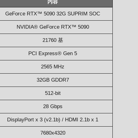
内容
GeForce RTX™ 5090 32G SUPRIM SOC
NVIDIA® GeForce RTX™ 5090
21760 基
PCI Express® Gen 5
2565 MHz
32GB GDDR7
512-bit
28 Gbps
DisplayPort x 3 (v2.1b) / HDMI 2.1b x 1
7680x4320