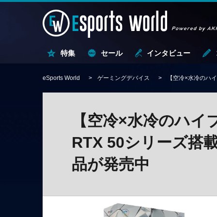
特集
セール
インタビュー
eSports World
ゲーミングデバイス
【空冷×水冷のハイ
【空冷×水冷のハイ
RTX 50シリーズ
品が発売中