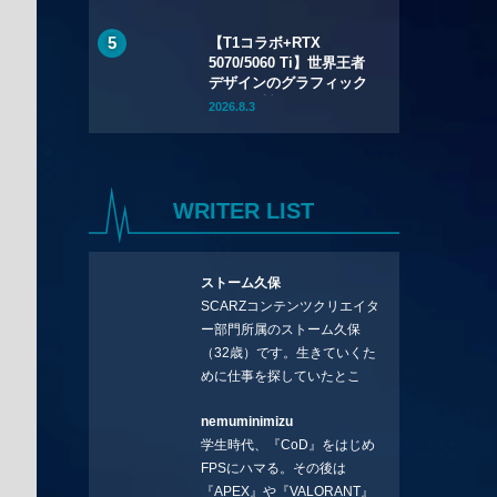
（火）先行販売——バッ
テリー着脱式で全7色
【T1コラボ+RTX
5070/5060 Ti】世界王者
デザインのグラフィック
ボード2製品が7月24日
2026.8.3
（金）発売——シルクス
クリーン印刷の限定モデ
ル
WRITER LIST
ストーム久保
SCARZコンテンツクリエイタ
ー部門所属のストーム久保
（32歳）です。生きていくた
めに仕事を探していたとこ
ろ、編集の方に拾ってもらい
nemuminimizu
コラムを連載させてもらえる
学生時代、『CoD』をはじめ
ことになりました。言いたい
FPSにハマる。その後は
ことを言っていきます。X：
『APEX』や『VALORANT』
https://x.com/stormKUBO